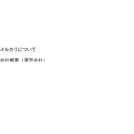
メルカリについて
会社概要（運営会社）
採用情報
プレスリリース
公式ブログ
プレスキット
メルカリUS
メルカリShops
m department（エムデパ）
ヘルプ
ヘルプセンター（ガイド・お問い合わせ）
メルカリShopsでショップを開設する