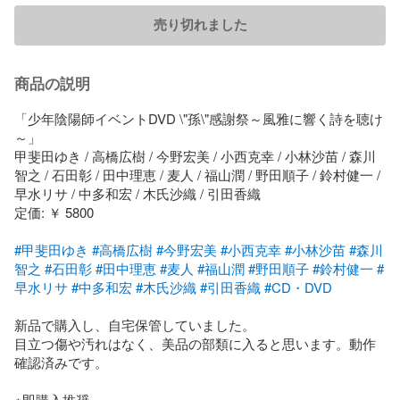
売り切れました
商品の説明
「少年陰陽師イベントDVD \"孫\"感謝祭～風雅に響く詩を聴け
～」

甲斐田ゆき / 高橋広樹 / 今野宏美 / 小西克幸 / 小林沙苗 / 森川
智之 / 石田彰 / 田中理恵 / 麦人 / 福山潤 / 野田順子 / 鈴村健一 / 
早水リサ / 中多和宏 / 木氏沙織 / 引田香織

定価: ￥ 5800

#甲斐田ゆき
#高橋広樹
#今野宏美
#小西克幸
#小林沙苗
#森川
智之
#石田彰
#田中理恵
#麦人
#福山潤
#野田順子
#鈴村健一
#
早水リサ
#中多和宏
#木氏沙織
#引田香織
#CD・DVD
新品で購入し、自宅保管していました。

目立つ傷や汚れはなく、美品の部類に入ると思います。動作
確認済みです。

※即購入推奨
