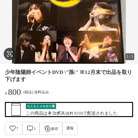
1
/
3
少年陰陽師イベントDVD \"孫\" ※12月末で出品を取り
下げます
800
(税込) 送料込み
¥
らくらくメルカリ便
この商品は
ネコポス
で配送されました
(送料 ¥210)
通報
7
3
保存