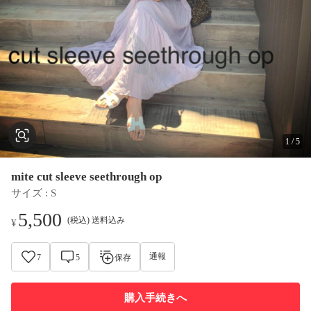
1
/
5
mite cut sleeve seethrough op
サイズ
 : 
S
5,500
(税込) 送料込み
¥
通報
7
5
保存
購入手続きへ