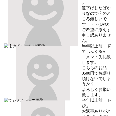
♪

値下げしたばか
りなので今のと
ころ難しいで
す・・・(OvO)
ご希望に添えず
申し訳ありませ
ん。
半年以上前
報告する
てぃんくる⭐︎
コメント失礼致
します。

こちらのお品
3500円でお譲り
頂けないでしょ
うか？

よろしくお願い
致します。
半年以上前
報告する
ぴよ
お返事ありがと