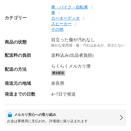
車・バイク・自転車
車
カテゴリー
カーオーディオ
スピーカー
その他
目立った傷や汚れなし
商品の状態
細かな使用感・傷・汚れはあるが、目立たない
配送料の負担
送料込み(出品者負担)
らくらくメルカリ便
配送の方法
匿名配送
発送元の地域
奈良県
発送までの日数
4~7日で発送
メルカリ安心への取り組み
お金は事務局に支払われ、評価後に振り込まれます