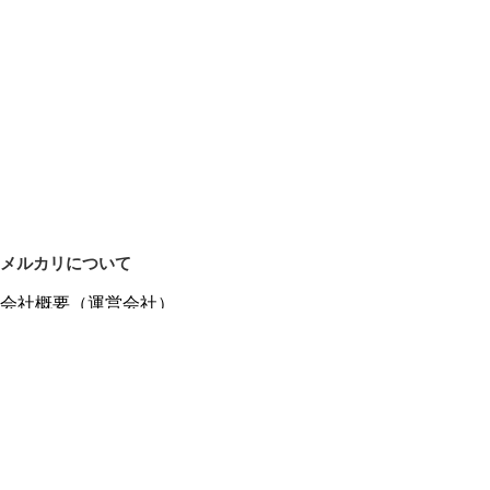
メルカリについて
会社概要（運営会社）
採用情報
プレスリリース
公式ブログ
プレスキット
メルカリUS
メルカリShops
m department（エムデパ）
ヘルプ