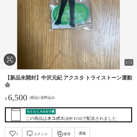
1
/
2
【新品未開封】中沢元紀 アクスタ トライストーン運動
会
6,500
(税込) 送料込み
¥
らくらくメルカリ便
この商品は
ネコポス
で配送されました
(送料 ¥210)
通報
1
コメント
保存