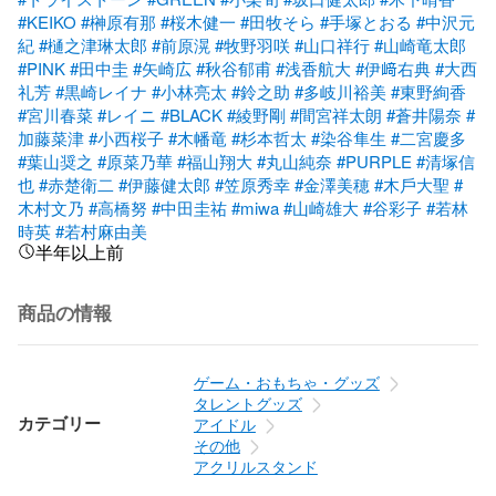
#KEIKO
#榊原有那
#桜⽊健⼀
#⽥牧そら
#手塚とおる
#中沢元
紀
#樋之津琳太郎
#前原滉
#牧野⽻咲
#⼭⼝祥⾏
#山崎竜太郎
#PINK
#⽥中圭
#⽮崎広
#秋⾕郁甫
#浅⾹航⼤
#伊﨑右典
#⼤⻄
礼芳
#黒崎レイナ
#⼩林亮太
#鈴之助
#多岐川裕美
#東野絢⾹
#宮川春菜
#レイニ
#BLACK
#綾野剛
#間宮祥太朗
#蒼井陽奈
#
加藤菜津
#⼩⻄桜⼦
#⽊幡⻯
#杉本哲太
#染⾕隼⽣
#⼆宮慶多
#葉⼭奨之
#原菜乃華
#福⼭翔⼤
#丸⼭純奈
#PURPLE
#清塚信
也
#⾚楚衛⼆
#伊藤健太郎
#笠原秀幸
#⾦澤美穂
#⽊⼾⼤聖
#
⽊村⽂乃
#⾼橋努
#中⽥圭祐
#miwa
#⼭崎雄⼤
#⾕彩⼦
#若林
時英
#若村⿇由美
半年以上前
商品の情報
ゲーム・おもちゃ・グッズ
タレントグッズ
カテゴリー
アイドル
その他
アクリルスタンド