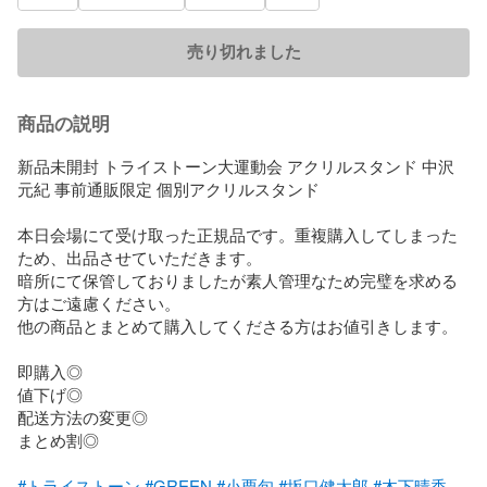
売り切れました
商品の説明
新品未開封 トライストーン大運動会 アクリルスタンド 中沢
元紀 事前通販限定 個別アクリルスタンド

本日会場にて受け取った正規品です。重複購入してしまった
ため、出品させていただきます。

暗所にて保管しておりましたが素人管理なため完璧を求める
方はご遠慮ください。

他の商品とまとめて購入してくださる方はお値引きします。

即購入◎

値下げ◎

配送方法の変更◎

まとめ割◎

#トライストーン
#GREEN
#⼩栗旬
#坂⼝健太郎
#⽊下晴⾹