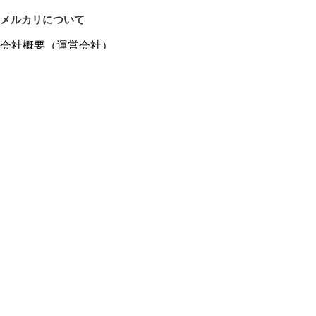
メルカリについて
会社概要（運営会社）
採用情報
プレスリリース
公式ブログ
プレスキット
メルカリUS
メルカリShops
m department（エムデパ）
ヘルプ
ヘルプセンター（ガイド・お問い合わせ）
メルカリShopsでショップを開設する
メルカリShops ショップ管理画面にログイン
メルカリShops出店者向けガイド
お問い合わせ一覧
フリーワードから商品をさがす
プライバシーと利用規約
メルカリ利用規約