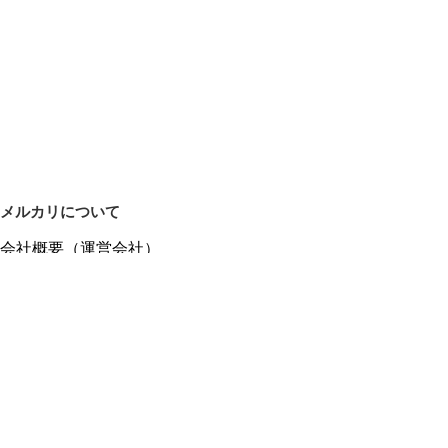
メルカリについて
会社概要（運営会社）
採用情報
プレスリリース
公式ブログ
プレスキット
メルカリUS
メルカリShops
m department（エムデパ）
ヘルプ