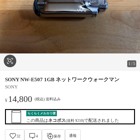
1
/
5
SONY NW-E507 1GB ネットワークウォークマン
SONY
14,800
(税込) 送料込み
¥
らくらくメルカリ便
この商品は
ネコポス
で配送されました
(送料 ¥210)
通報
32
4
保存