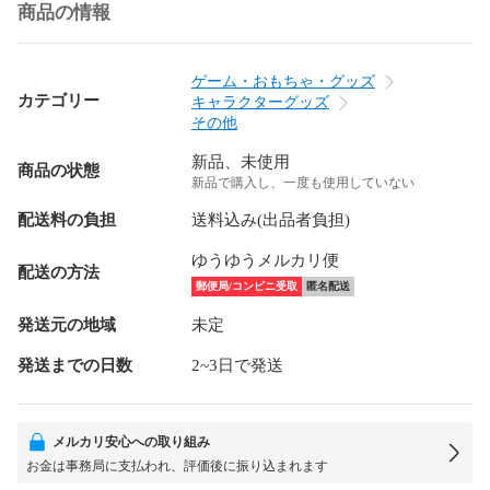
商品の情報
ゲーム・おもちゃ・グッズ
カテゴリー
キャラクターグッズ
その他
新品、未使用
商品の状態
新品で購入し、一度も使用していない
配送料の負担
送料込み(出品者負担)
ゆうゆうメルカリ便
配送の方法
郵便局/コンビニ受取
匿名配送
発送元の地域
未定
発送までの日数
2~3日で発送
メルカリ安心への取り組み
お金は事務局に支払われ、評価後に振り込まれます