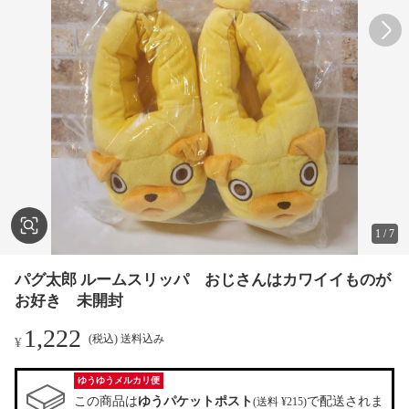
1
/
7
パグ太郎 ルームスリッパ おじさんはカワイイものが
お好き 未開封
1,222
(税込) 送料込み
¥
ゆうゆうメルカリ便
この商品は
ゆうパケットポスト
で配送されま
(送料 ¥215)