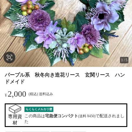
1
/
5
パープル系 秋冬向き造花リース 玄関リース ハン
ドメイド
2,000
(税込) 送料込み
¥
らくらくメルカリ便
この商品は
宅急便コンパクト
で配送されまし
専用資
(送料 ¥450)
た
材