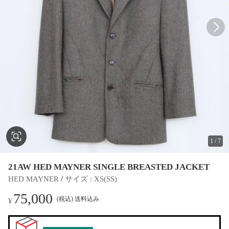
1
/
7
21AW HED MAYNER SINGLE BREASTED JACKET
 / 
HED MAYNER
サイズ
 : 
XS(SS)
75,000
(税込) 送料込み
¥