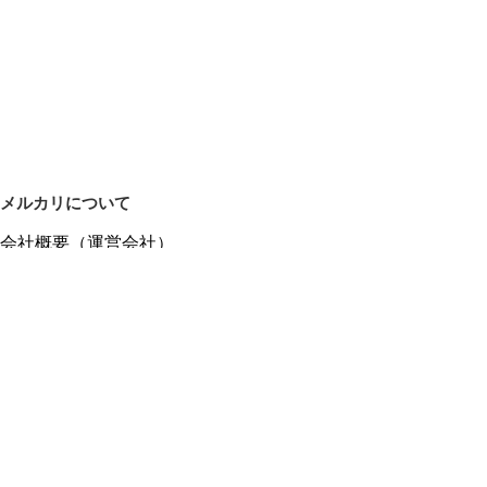
メルカリについて
会社概要（運営会社）
採用情報
プレスリリース
公式ブログ
プレスキット
メルカリUS
メルカリShops
m department（エムデパ）
ヘルプ
ヘルプセンター（ガイド・お問い合わせ）