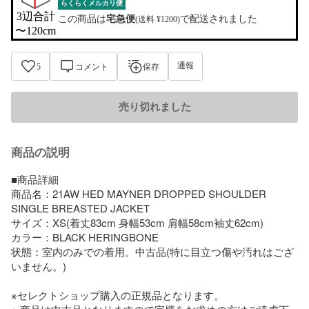
らくらくメルカリ便
3辺合計

この商品は
宅急便
で配送されました
(送料 ¥1200)
〜120cm
通報
5
コメント
保存
売り切れました
商品の説明
■商品詳細

商品名：21AW HED MAYNER DROPPED SHOULDER 
SINGLE BREASTED JACKET

サイズ：XS(着丈83cm 身幅53cm 肩幅58cm袖丈62cm)

カラー：BLACK HERINGBONE

状態：室内のみでの着用。中古品(特に目立つ傷や汚れはござ
いません。)

※セレクトショップ購入の正規品となります。
