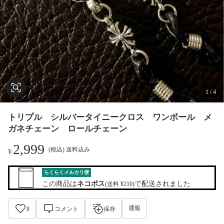
1
/
4
トリプル シルバータイニークロス ワンボール メ
ガネチェーン ロールチェーン
2,999
(税込) 送料込み
¥
らくらくメルカリ便
この商品は
ネコポス
で配送されました
(送料 ¥210)
通報
8
コメント
保存