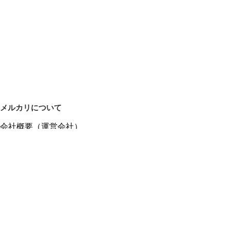
メルカリについて
会社概要（運営会社）
採用情報
プレスリリース
公式ブログ
プレスキット
メルカリUS
メルカリShops
m department（エムデパ）
ヘルプ