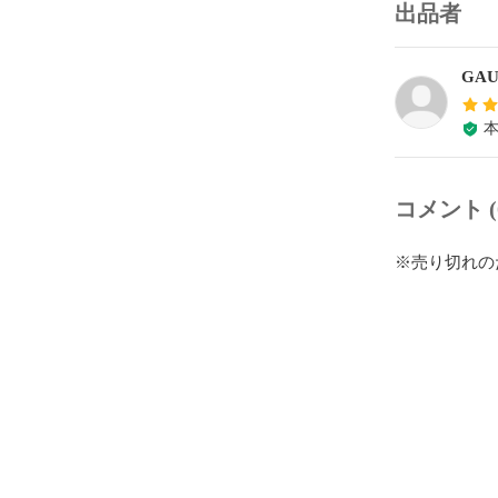
出品者
GAU
コメント (
※売り切れの