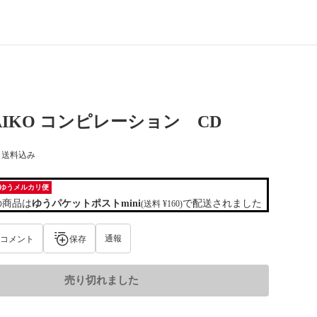
AIKO コンピレーション CD
) 送料込み
ゆうメルカリ便
の商品は
ゆうパケットポストmini
で配送されました
(送料 ¥160)
通報
コメント
保存
売り切れました