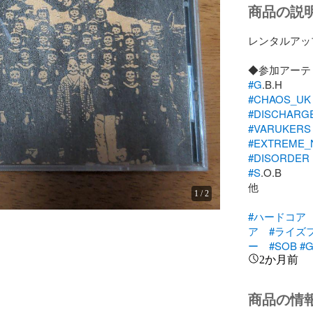
商品の説
レンタルアッ
#G
#CHAOS_UK
#DISCHARG
#VARUKERS
#EXTREME_
#DISORDER
#S
.O.B

他

1
/
2
#ハードコア
ア
#ライズ
ー
#SOB
#
2か月前
商品の情