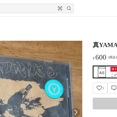
真YAM
600
(税込
¥
ゆう
こ
1