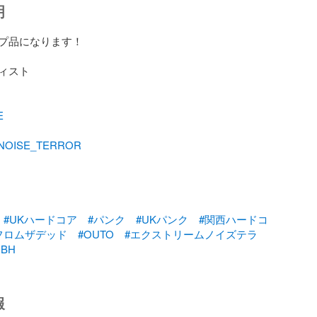
明
プ品になります！

E
NOISE_TERROR
#UKハードコア
#パンク
#UKパンク
#関西ハードコ
フロムザデッド
#OUTO
#エクストリームノイズテラ
GBH
報