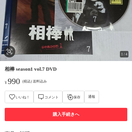
1
/
4
相棒 season1 vol.7 DVD
990
(税込) 送料込み
¥
通報
いいね！
コメント
保存
購入手続きへ