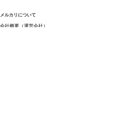
メルカリについて
会社概要（運営会社）
採用情報
プレスリリース
公式ブログ
プレスキット
メルカリUS
メルカリShops
m department（エムデパ）
ヘルプ
ヘルプセンター（ガイド・お問い合わせ）
メルカリShopsでショップを開設する
メルカリShops ショップ管理画面にログイン
メルカリShops出店者向けガイド
お問い合わせ一覧
フリーワードから商品をさがす
プライバシーと利用規約