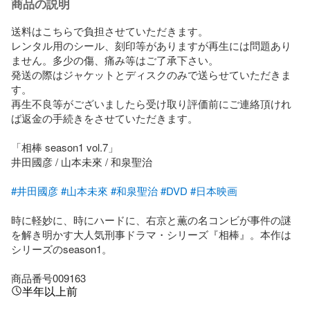
商品の説明
送料はこちらで負担させていただきます。

レンタル用のシール、刻印等がありますが再生には問題あり
ません。多少の傷、痛み等はご了承下さい。

発送の際はジャケットとディスクのみで送らせていただきま
す。

再生不良等がございましたら受け取り評価前にご連絡頂けれ
ば返金の手続きをさせていただきます。

「相棒 season1 vol.7」

井田國彦 / 山本未來 / 和泉聖治

#井田國彦
#山本未來
#和泉聖治
#DVD
#日本映画
時に軽妙に、時にハードに、右京と薫の名コンビが事件の謎
を解き明かす大人気刑事ドラマ・シリーズ『相棒』。本作は
シリーズのseason1。

商品番号009163
半年以上前