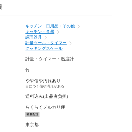
報
キッチン・日用品・その他
キッチン・食器
調理器具
計量ツール・タイマー
クッキングスケール
計量・タイマー・温度計
竹
やや傷や汚れあり
目につく傷や汚れがある
送料込み(出品者負担)
らくらくメルカリ便
匿名配送
東京都