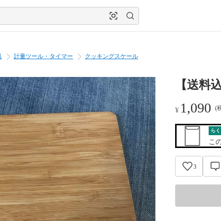
具
計量ツール・タイマー
クッキングスケール
【送料
1,090
(
¥
らく
こ
3