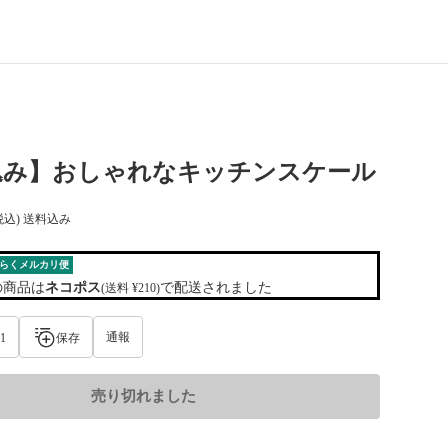
込み】おしゃれなキッチンスケール
税込) 送料込み
らくメルカリ便
の商品は
ネコポス
で配送されました
(送料 ¥210)
通報
1
保存
売り切れました