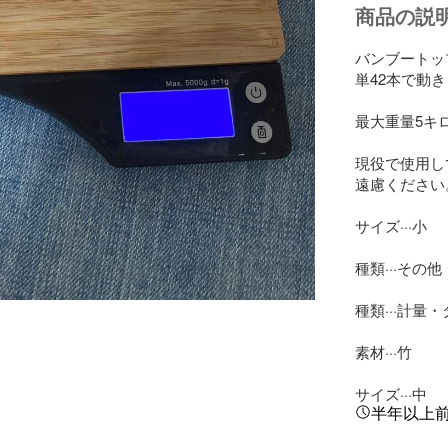
商品の説
バンブートッ
単42本で動き
最大重量5キ
現役で使用し
遠慮ください。
サイズ···小

種類···その他

種類···計量
素材···竹

サイズ···中
半年以上