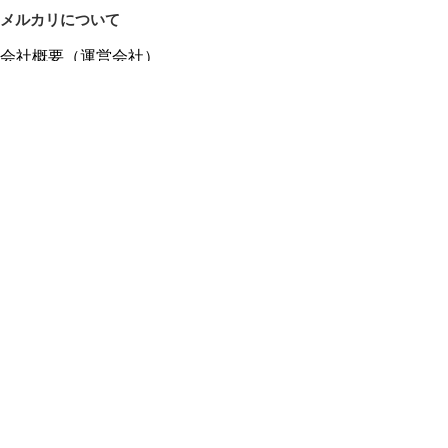
メルカリについて
会社概要（運営会社）
採用情報
プレスリリース
公式ブログ
プレスキット
メルカリUS
メルカリShops
m department（エムデパ）
ヘルプ
ヘルプセンター（ガイド・お問い合わせ）
メルカリShopsでショップを開設する
メルカリShops ショップ管理画面にログイン
メルカリShops出店者向けガイド
お問い合わせ一覧
フリーワードから商品をさがす
プライバシーと利用規約
メルカリ利用規約
メルカリShops利用規約