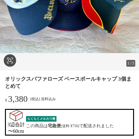
1
/
5
オリックスバファローズ ベースボールキャップ 3個ま
とめて
3,380
(税込) 送料込み
¥
らくらくメルカリ便
3辺合計

この商品は
宅急便
で配送されました
(送料 ¥750)
〜60cm