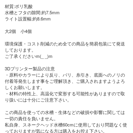
材質:ポリ乳酸

水槽とフタの隙間:約7.5mm

ライト設置幅:約8.6mm

大2個　小4個

環境保護・コスト削減のため全ての商品を簡易包装にて発送
しております。

ご了承くださいm(_ _)m

3Dプリンター製品の注意

・原料やカラーにより反り、バリ、糸引き、底面へのノリの
付着等発生します事をご理解頂き、ご購入されますようよろ
しくお願いします。

・材料の特性上、高温化で変形する可能性がありますので取
り扱いには十分にご注意下さい。

この商品を使っての水槽・生体などの破損や影響に関しては
一切の責任を負いません。

私自身、スネークヘッド水槽60cmに使用しており問題なく使
っておりますが気になる方は購入をお控え下さい。