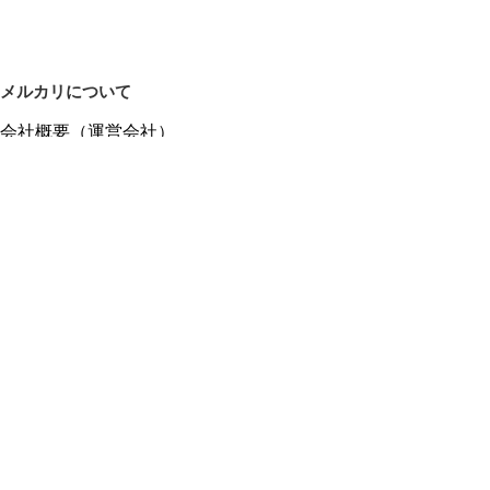
メルカリについて
会社概要（運営会社）
採用情報
プレスリリース
公式ブログ
プレスキット
メルカリUS
メルカリShops
m department（エムデパ）
ヘルプ
ヘルプセンター（ガイド・お問い合わせ）
メルカリShopsでショップを開設する
メルカリShops ショップ管理画面にログイン
メルカリShops出店者向けガイド
お問い合わせ一覧
フリーワードから商品をさがす