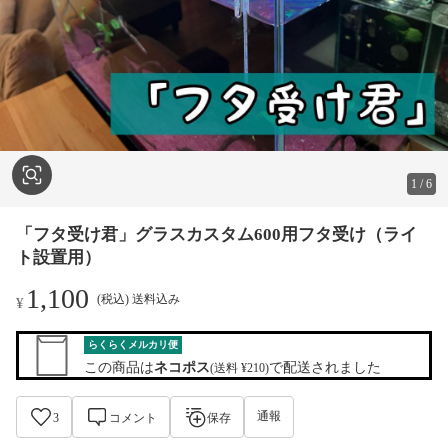
1
/
6
「フタ受け君」グラスカスタム600用フタ受け（ライ
ト設置用）
1,100
(税込) 送料込み
¥
らくらくメルカリ便
この商品は
ネコポス
で配送されました
(送料 ¥210)
通報
3
コメント
保存