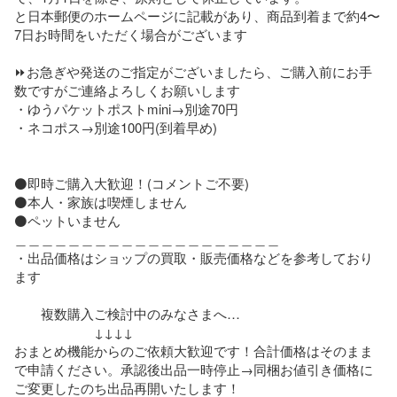
と日本郵便のホームページに記載があり、商品到着まで約4〜
7日お時間をいただく場合がございます

⏩お急ぎや発送のご指定がございましたら、ご購入前にお手
数ですがご連絡よろしくお願いします

・ゆうパケットポストmini→別途70円

・ネコポス→別途100円(到着早め)

⚫即時ご購入大歓迎！(コメントご不要)

⚫本人・家族は喫煙しません

⚫ペットいません

＿＿＿＿＿＿＿＿＿＿＿＿＿＿＿＿＿＿＿＿

・出品価格はショップの買取・販売価格などを参考しており
ます

　　複数購入ご検討中のみなさまへ…

　　　　　　↓↓↓↓

おまとめ機能からのご依頼大歓迎です！合計価格はそのまま
で申請ください。承認後出品一時停止→同梱お値引き価格に
ご変更したのち出品再開いたします！
