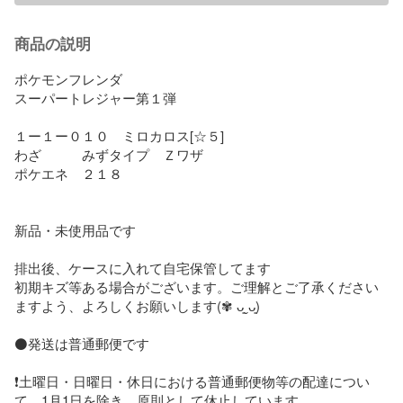
商品の説明
ポケモンフレンダ

スーパートレジャー第１弾

１ー１ー０１０　ミロカロス[☆５]

わざ　　　みずタイプ　Ｚワザ

ポケエネ　２１８

新品・未使用品です

排出後、ケースに入れて自宅保管してます

初期キズ等ある場合がございます。ご理解とご了承ください
ますよう、よろしくお願いします(✾ ᴗ͈ˬᴗ͈)

⚫発送は普通郵便です

❗土曜日・日曜日・休日における普通郵便物等の配達につい
て、1月1日を除き、原則として休止しています。
