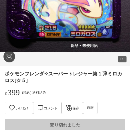
1
/
3
ポケモンフレンダ✧スーパートレジャー第１弾ミロカ
ロス[☆５]
399
(税込) 送料込み
¥
通報
いいね！
コメント
保存
売り切れました