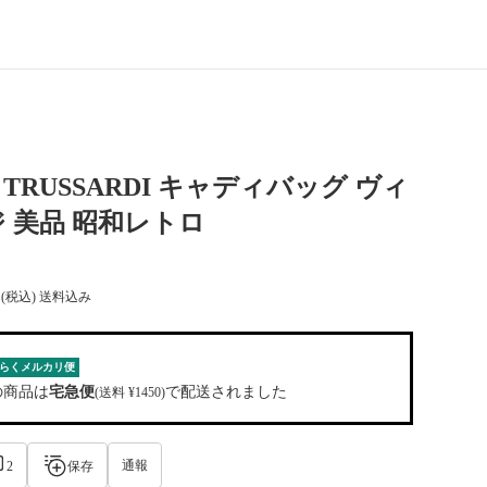
TRUSSARDI キャディバッグ ヴィ
 美品 昭和レトロ
(税込) 送料込み
らくメルカリ便
の商品は
宅急便
で配送されました
(送料 ¥1450)
通報
2
保存