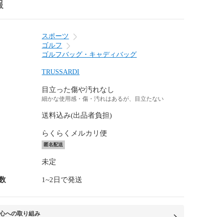
報
スポーツ
ゴルフ
ゴルフバッグ・キャディバッグ
TRUSSARDI
目立った傷や汚れなし
細かな使用感・傷・汚れはあるが、目立たない
送料込み(出品者負担)
らくらくメルカリ便
匿名配送
未定
数
1~2日で発送
心への取り組み