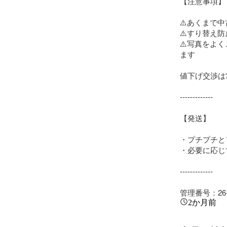
【注意事項】

⚠️あくまで
⚠️すり替え
⚠️写真をよ
ます

値下げ交渉は
-------------

【発送】

・プチプチと
・必要に応じ
-------------

管理番号：26-0
2か月前