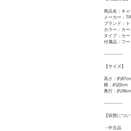
商品名：キャ
メーカー：TRUS
ブランド：ト
カラー：カー
タイプ：カー
付属品：フー
-------------

【サイズ】

高さ：約87cm
横：約22cm

奥行：約36cm
-------------

【状態について
・中古品
