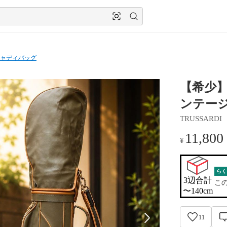
ャディバッグ
【希少】
ンテージ
TRUSSARDI
11,800
¥
らく
3辺合計

こ
〜140cm
11