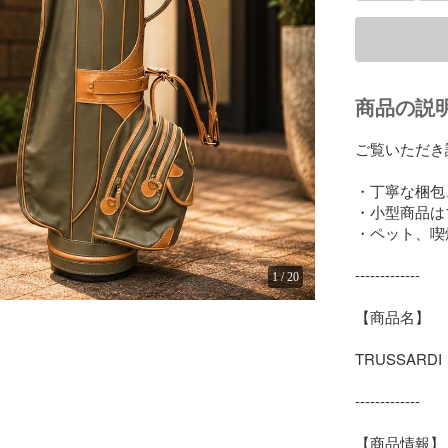
商品の説
ご覧いただき
・丁寧な梱包
・小型商品は1
・ペット、喫
-------------

1
/
20
【商品名】

TRUSSAR
-------------

【商品情報】
