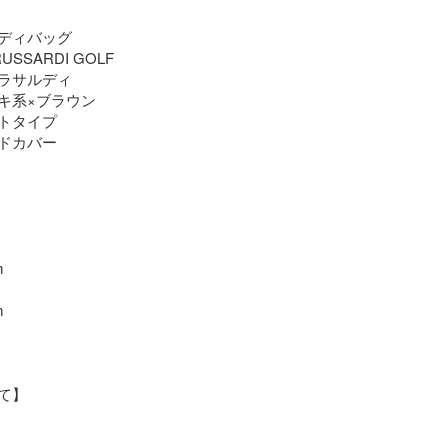
ディバッグ

SARDI GOLF

ラサルディ

キ系×ブラウン

トタイプ

ドカバー





】
