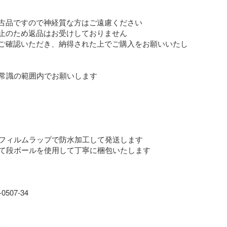
中古品ですので神経質な方はご遠慮ください

防止のため返品はお受けしておりません

くご確認いただき、納得された上でご購入をお願いいたし
常識の範囲内でお願いします

フィルムラップで防水加工して発送します

て段ボールを使用して丁寧に梱包いたします

507-34