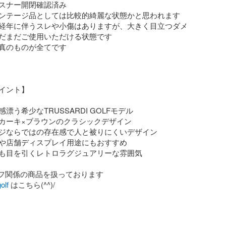
スナー開閉確認済み

ンテージ品としては比較的綺麗な状態かと思われます

経年に伴うスレや小傷はありますが、大きく目立つダメ
だまだご使用いただける状態です

真のものが全てです

イント】

漂う希少なTRUSSARDI GOLFモデル

カーキ×ブラウンのクラシックデザイン

ジならではの存在感で人と被りにくいデザイン

や店舗ディスプレイ用途にもおすすめ

も目を引くレトロラグジュアリーな雰囲気

lf
 はこちら(^^)/
