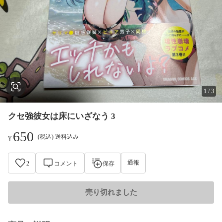
1
/
3
クセ強彼女は床にいざなう 3
650
(税込) 送料込み
¥
通報
2
コメント
保存
売り切れました