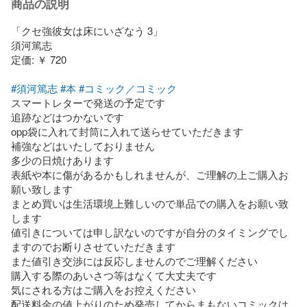
商品の説明
「クセ強彼女は床にいざなう 3」

須河篤志

定価: ￥ 720

#須河篤志
#本
#コミック／コミック
スマートレターで発送の予定です

追跡などはつかないです

opp袋に入れて封筒に入れて送らせていただきます

補強などはいたしておりません

多少の日焼けあります

表紙や本に傷があるかもしれませんが、ご理解の上ご購入お
願い致します

まとめ買いは生活環境上難しいので単品での購入をお願い致
します

値引きについては申し訳ないのですが自分のタイミングでし
ますのでお断りさせていただきます

また値引き交渉には反応しませんのでご理解ください

購入する際のあいさつ等はなくて大丈夫です

気にされる方はご購入をお控えください

配送料金の値上がりのため発売してからまもないコミックは