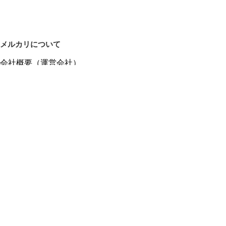
メルカリについて
会社概要（運営会社）
採用情報
プレスリリース
公式ブログ
プレスキット
メルカリUS
メルカリShops
m department（エムデパ）
ヘルプ
ヘルプセンター（ガイド・お問い合わせ）
メルカリShopsでショップを開設する
メルカリShops ショップ管理画面にログイン
メルカリShops出店者向けガイド
お問い合わせ一覧
フリーワードから商品をさがす