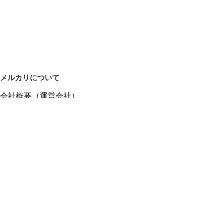
メルカリについて
会社概要（運営会社）
採用情報
プレスリリース
公式ブログ
プレスキット
メルカリUS
メルカリShops
m department（エムデパ）
ヘルプ
ヘルプセンター（ガイド・お問い合わせ）
メルカリShopsでショップを開設する
メルカリShops ショップ管理画面にログイン