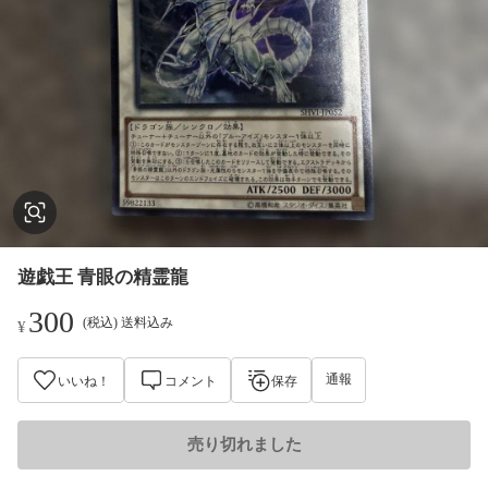
遊戯王 青眼の精霊龍
300
(税込) 送料込み
¥
通報
いいね！
コメント
保存
売り切れました