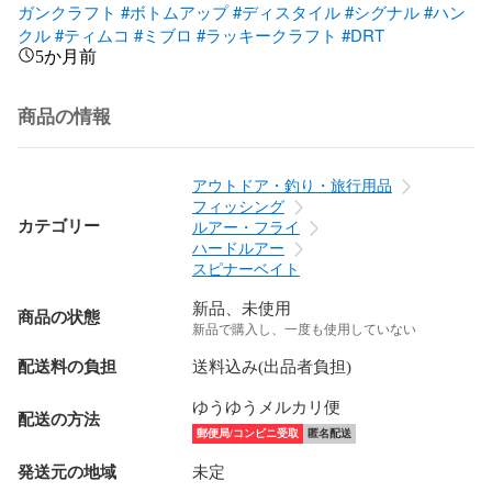
ガンクラフト
#ボトムアップ
#ディスタイル
#シグナル
#ハン
クル
#ティムコ
#ミブロ
#ラッキークラフト
#DRT
5か月前
商品の情報
アウトドア・釣り・旅行用品
フィッシング
カテゴリー
ルアー・フライ
ハードルアー
スピナーベイト
新品、未使用
商品の状態
新品で購入し、一度も使用していない
配送料の負担
送料込み(出品者負担)
ゆうゆうメルカリ便
配送の方法
郵便局/コンビニ受取
匿名配送
発送元の地域
未定