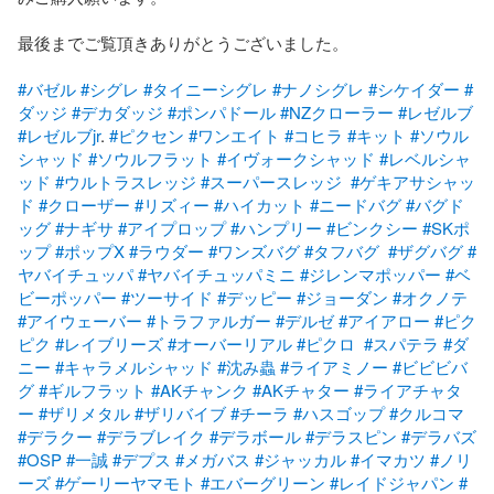
最後までご覧頂きありがとうございました。

#バゼル
#シグレ
#タイニーシグレ
#ナノシグレ
#シケイダー
#
ダッジ
#デカダッジ
#ポンパドール
#NZクローラー
#レゼルブ
#レゼルブjr
. 
#ピクセン
#ワンエイト
#コヒラ
#キット
#ソウル
シャッド
#ソウルフラット
#イヴォークシャッド
#レベルシャ
ッド
#ウルトラスレッジ
#スーパースレッジ
#ゲキアサシャッ
ド
#クローザー
#リズィー
#ハイカット
#ニードバグ
#バグド
ッグ
#ナギサ
#アイプロップ
#ハンプリー
#ビンクシー
#SKポ
ップ
#ポップX
#ラウダー
#ワンズバグ
#タフバグ
#ザグバグ
#
ヤバイチュッパ
#ヤバイチュッパミニ
#ジレンマポッパー
#ベ
ビーポッパー
#ツーサイド
#デッピー
#ジョーダン
#オクノテ
#アイウェーバー
#トラファルガー
#デルゼ
#アイアロー
#ピク
ピク
#レイブリーズ
#オーバーリアル
#ピクロ
#スパテラ
#ダ
ニー
#キャラメルシャッド
#沈み蟲
#ライアミノー
#ビビビバ
グ
#ギルフラット
#AKチャンク
#AKチャター
#ライアチャタ
ー
#ザリメタル
#ザリバイブ
#チーラ
#ハスゴップ
#クルコマ
#デラクー
#デラブレイク
#デラボール
#デラスピン
#デラバズ
#OSP
#一誠
#デプス
#メガバス
#ジャッカル
#イマカツ
#ノリ
ーズ
#ゲーリーヤマモト
#エバーグリーン
#レイドジャパン
#