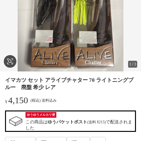
1
/
3
イマカツ セット アライブチャター 70 ライトニングブ
ルー 廃盤 希少 レア
4,150
(税込) 送料込み
¥
ゆうゆうメルカリ便
この商品は
ゆうパケットポスト
で配送されま
(送料 ¥215)
した