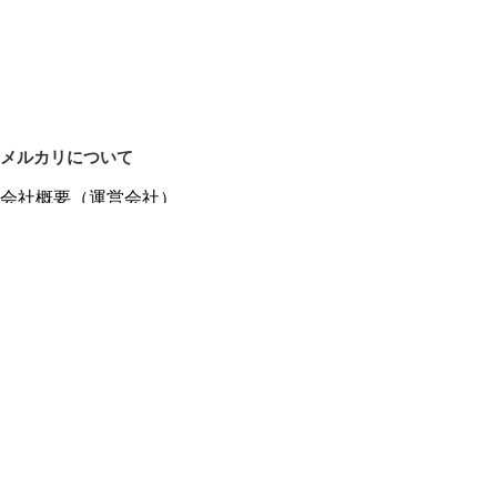
メルカリについて
会社概要（運営会社）
採用情報
プレスリリース
公式ブログ
プレスキット
メルカリUS
メルカリShops
m department（エムデパ）
ヘルプ
ヘルプセンター（ガイド・お問い合わせ）
メルカリShopsでショップを開設する
メルカリShops ショップ管理画面にログイン
メルカリShops出店者向けガイド