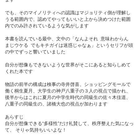
でも、そのマイノリティへの認識はマジョリティ側が理解し
うる範囲内で、認めてやってもいいと上から決めつけた範囲
内でのみ許されているような気がします

本書を読んでいる最中、文中の「なんよそれ  意味わからん  
まじウケる  でもキチガイは迷惑じゃなぁ」というセリフが頭
の中でずっと響いていました

自分が想像もできないような世界がそこにあると知らしめて
くれた本です

物語の前半の構成は検事の寺井啓喜、ショッピングモールで
働く桐生夏月、大学生の神戸八重子の３人の視点で描かれ、
後半からはこれに夏月の中学生時代の同級生の佐々木佳道、
八重子の同級生の、諸橋大也の視点が加わります

あらすじ

自分が想像できる“多様性”だけ礼賛して、秩序整えた気になっ
て、 そりゃ気持ちいいよな！
