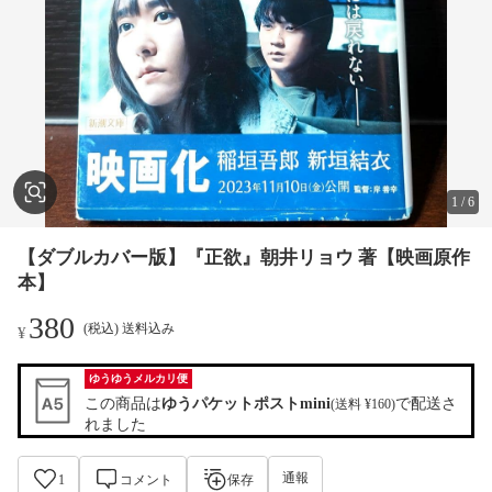
1
/
6
【ダブルカバー版】『正欲』朝井リョウ 著【映画原作
本】
380
(税込) 送料込み
¥
ゆうゆうメルカリ便
この商品は
ゆうパケットポストmini
で配送さ
(送料 ¥160)
れました
通報
1
コメント
保存