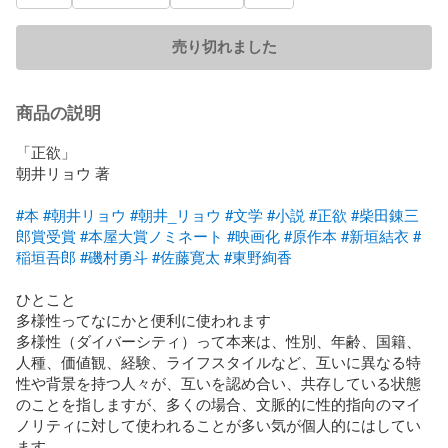
売り切れました
商品の説明
「正欲」

朝井リョウ 著

#本
#朝井リョウ
#朝井_リョウ
#文学
#小説
#正欲
#柴田錬三
郎賞受賞
#本屋大賞ノミネート
#映画化
#原作本
#新垣結衣
#
稲垣吾郎
#磯村勇斗
#佐藤寛太
#東野絢香
ひとこと

多様性ってなにかと便利に使われます

多様性（ダイバーシティ）って本来は、性別、年齢、国籍、
人種、価値観、経験、ライフスタイルなど、互いに異なる特
性や背景を持つ人々が、互いを認め合い、共存している状態
のことを指しますが、多くの場合、文脈的に性的指向のマイ
ノリティに対して使われることが多い気が個人的にはしてい
ます
