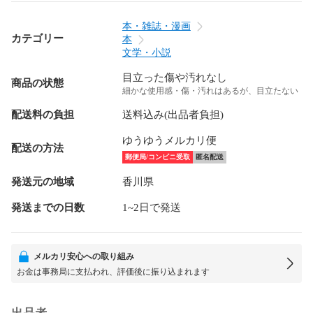
本・雑誌・漫画
カテゴリー
本
文学・小説
目立った傷や汚れなし
商品の状態
細かな使用感・傷・汚れはあるが、目立たない
配送料の負担
送料込み(出品者負担)
ゆうゆうメルカリ便
配送の方法
郵便局/コンビニ受取
匿名配送
発送元の地域
香川県
発送までの日数
1~2日で発送
メルカリ安心への取り組み
お金は事務局に支払われ、評価後に振り込まれます