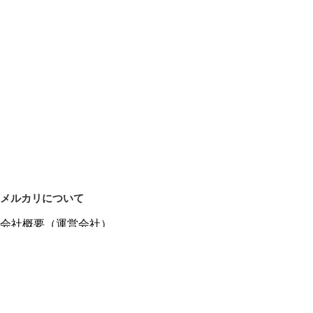
メルカリについて
会社概要（運営会社）
採用情報
プレスリリース
公式ブログ
プレスキット
メルカリUS
メルカリShops