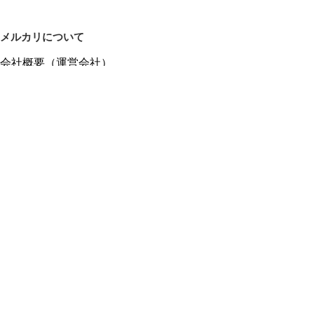
メルカリについて
会社概要（運営会社）
採用情報
プレスリリース
公式ブログ
プレスキット
メルカリUS
メルカリShops
m department（エムデパ）
ヘルプ
ヘルプセンター（ガイド・お問い合わせ）
メルカリShopsでショップを開設する
メルカリShops ショップ管理画面にログイン
メルカリShops出店者向けガイド
お問い合わせ一覧
フリーワードから商品をさがす
プライバシーと利用規約