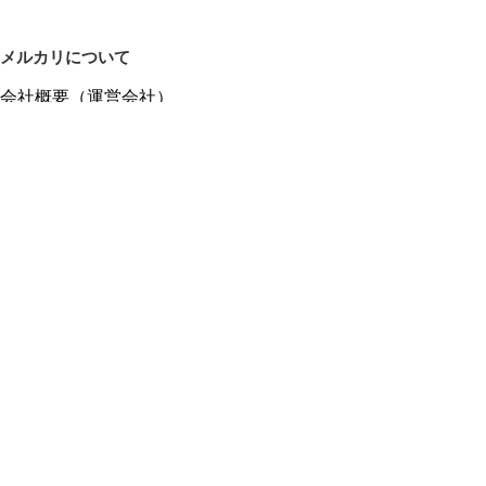
メルカリについて
会社概要（運営会社）
採用情報
プレスリリース
公式ブログ
プレスキット
メルカリUS
メルカリShops
m department（エムデパ）
ヘルプ
ヘルプセンター（ガイド・お問い合わせ）
メルカリShopsでショップを開設する
メルカリShops ショップ管理画面にログイン
メルカリShops出店者向けガイド
お問い合わせ一覧
フリーワードから商品をさがす
プライバシーと利用規約