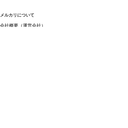
メルカリについて
会社概要（運営会社）
採用情報
プレスリリース
公式ブログ
プレスキット
メルカリUS
メルカリShops
m department（エムデパ）
ヘルプ
ヘルプセンター（ガイド・お問い合わせ）
メルカリShopsでショップを開設する
メルカリShops ショップ管理画面にログイン
メルカリShops出店者向けガイド
お問い合わせ一覧
フリーワードから商品をさがす
プライバシーと利用規約