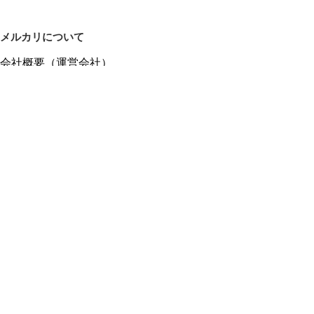
メルカリについて
会社概要（運営会社）
採用情報
プレスリリース
公式ブログ
プレスキット
メルカリUS
メルカリShops
m department（エムデパ）
ヘルプ
ヘルプセンター（ガイド・お問い合わせ）
メルカリShopsでショップを開設する
メルカリShops ショップ管理画面にログイン
メルカリShops出店者向けガイド
お問い合わせ一覧
フリーワードから商品をさがす
プライバシーと利用規約