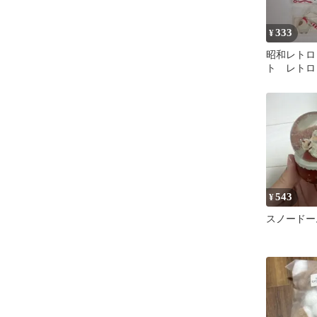
333
¥
昭和レトロ
ト レトロ
543
¥
スノードー