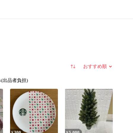
並び替え
(出品者負担)
300
5,000
¥
¥