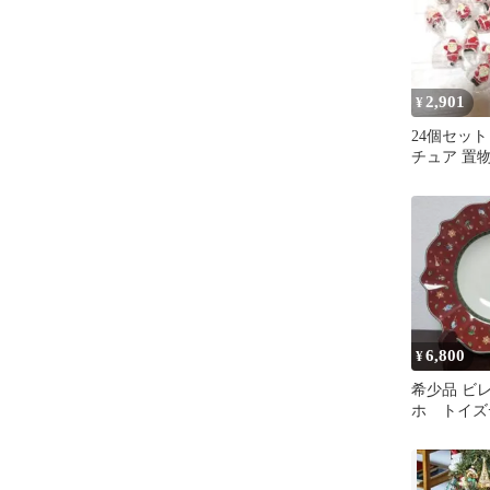
2,901
¥
24個セッ
チュア 置
6,800
¥
希少品 ビ
ホ トイズ
リスマス 赤
皿