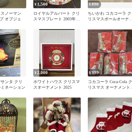
1,500
890
¥
¥
 スノーマン
ロイヤルアルバート クリ
ちいかわ コカコーラ ク
プ オブジェ
スマスプレート 2003年
リスマスボールオーナ
CHRISTMAS POST
ント クリスマス オーナ
メント
2,000
999
¥
¥
ごサンタ クリ
ホワイトハウス クリスマ
コカコーラ Coca-Cola 
ルミネーション
スオーナメント 2025
リスマス オーナメント
非売品