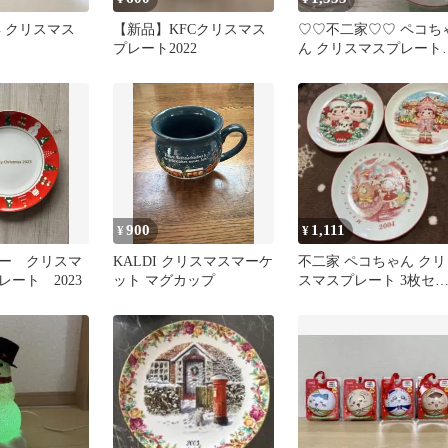
8年 クリスマス
【新品】KFCクリスマス
♡♡不二家♡♡ ペコち
プレート2022
ん クリスマスプレート
2007☆未使用品☆三枚
ット
900
1,111
¥
¥
ー クリスマ
KALDI クリスマスマーケ
不二家 ペコちゃん クリ
ート 2023
ット マグカップ
スマスプレート 3枚セ
ト