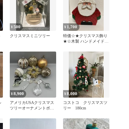
500
1,700
¥
¥
ト
クリスマスミニツリー
特価☆★クリスマス飾り
★☆木製 ハンドメイド
緑
サンタクロース 置物
8,900
8,000
¥
¥
ル
アメリカUSAクリスマス
コストコ クリスマスツ
ツリーオーナメントボー
リー 180cm
ル&ドロップチャーム&
リース11点