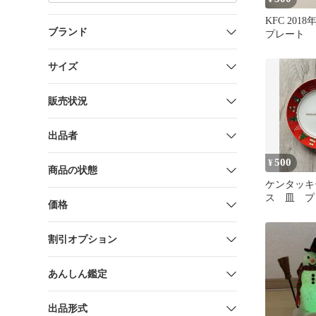
KFC 201
ブランド
プレート
サイズ
販売状況
出品者
500
¥
商品の状態
ケンタッキ
ス 皿 プレ
価格
割引オプション
あんしん鑑定
出品形式