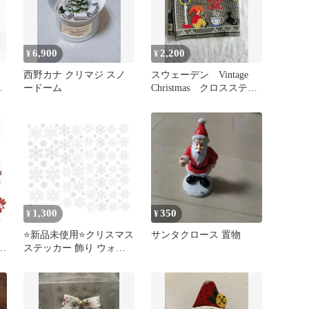
6,900
2,200
¥
¥
西野カナ クリマジ スノ
スウェーデン Vintage
の
ードーム
Christmas クロスステッ
チ
1,300
350
¥
¥
⭐️新品未使用⭐️クリスマス
サンタクロース 置物
可
ステッカー 飾り ウォー
ルステッカー デカール