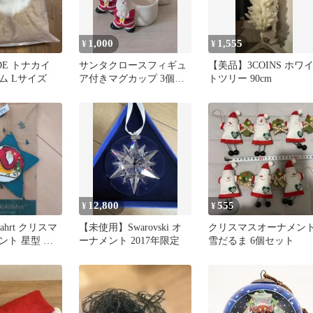
1,000
1,555
¥
¥
DE トナカイ
サンタクロースフィギュ
【美品】3COINS ホワ
ム Lサイズ
ア付きマグカップ 3個セ
トツリー 90cm
ット
12,800
555
¥
¥
lfahrt クリスマ
【未使用】Swarovski オ
クリスマスオーナメン
ント 星型 サ
ーナメント 2017年限定
雪だるま 6個セット