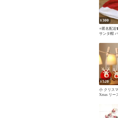
300
¥
⭐️匿名配送
サンタ帽 
リスマス 
520
¥
小 クリス
Xmas リ
ント トナ
ト