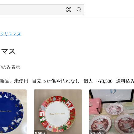
クリスマス
スマス
中のみ表示
新品、未使用
目立った傷や汚れなし
個人
送料込み
~¥3,500
600
1,555
¥
¥