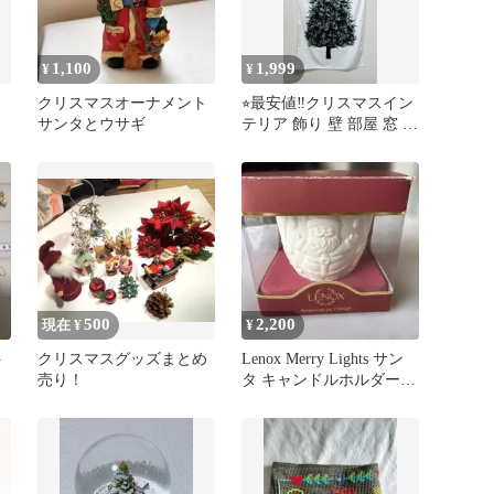
1,100
1,999
¥
¥
イ
クリスマスオーナメント
⭐︎最安値‼️クリスマスイン
サンタとウサギ
テリア 飾り 壁 部屋 窓 横
71㎝、縦146㎝
500
2,200
現在 ¥
¥
ト
クリスマスグッズまとめ
Lenox Merry Lights サン
売り！
タ キャンドルホルダー
箱付