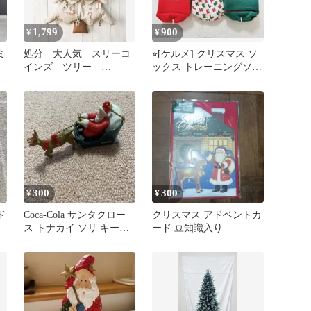
1,799
900
¥
¥
ミ
処分 大人気 スリーコ
⭐︎[ケルメ] クリスマス ソ
インズ ツリー
ックス トレーニングソッ
3COINS クリスマス ク
クス 靴下 3足セット
リスマスツリー
300
300
¥
¥
ド
Coca-Cola サンタクロー
クリスマス アドベントカ
ス トナカイ ソリ キーホ
ード 豆知識入り
ルダー