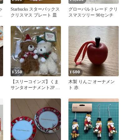
ゃ
Starbucks スターバックス
グローバルトレード クリ
クリスマス プレート 皿
スマスツリー 90センチ
セ
550
600
¥
¥
【スリーコインズ】くま
木製 りんご オーナメン
ッ
サンタオーナメント2P ス
ト 赤
リコ クリスマス