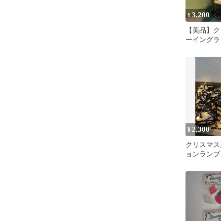
3,200
¥
【美品】ク
ーイングラ
LED スノ
ご
2,300
¥
クリスマス
ョンランプ 
ット