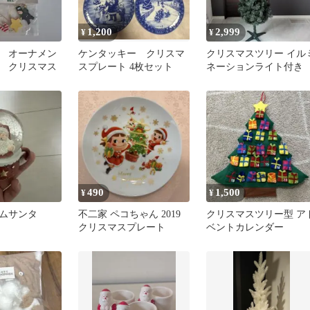
1,200
2,999
¥
¥
 オーナメン
ケンタッキー クリスマ
クリスマスツリー イル
 クリスマス
スプレート 4枚セット
ネーションライト付き
490
1,500
¥
¥
ムサンタ
不二家 ペコちゃん 2019
クリスマスツリー型 ア
クリスマスプレート
ベントカレンダー