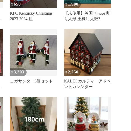
650
1,900
¥
¥
KFC Kentucky Christmas
【未使用】英国 くるみ割
メ
2023 2024 皿
り人形 王様1, 太鼓3
3,303
2,250
¥
¥
ク
ヨガサンタ 3個セット
KALDI カルディ アドベ
ントカレンダー