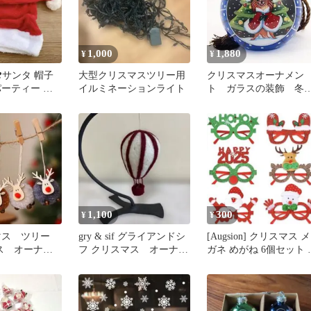
1,000
1,880
¥
¥
❣️サンタ 帽子
大型クリスマスツリー用
クリスマスオーナメン
パーティー ク
イルミネーションライト
ト ガラスの装飾 冬
コスプレ
子犬の青いデザイン
1,100
300
¥
¥
マス ツリー
gry & sif グライアンドシ
[Augsion] クリスマス メ
ース オーナメ
フ クリスマス オーナメ
ガネ めがね 6個セット 
カイ 4個セッ
ント 気球
愛い プレゼント