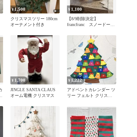
1,500
1,100
¥
¥
袋
クリスマスツリー 180cm
【8/9削除決定】
オーナメント付き
francfranc スノードー
ム ２個セット 新品
1,700
1,222
¥
¥
カ
JINGLE SANTA CLAUS
アドベントカレンダー ツ
オーム電機 クリスマス
リー フェルト クリスマ
ス KALDI