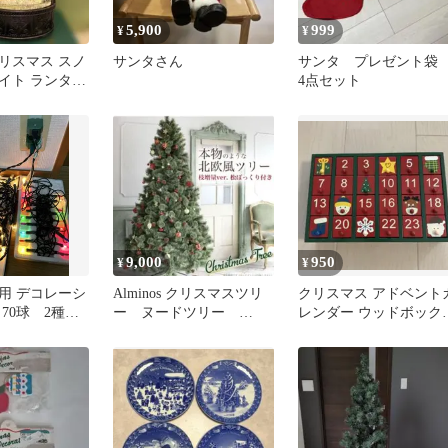
5,900
999
¥
¥
リスマス スノ
サンタさん
サンタ プレゼント
イト ランタン
4点セット
ードーム 鳥か
9,000
950
¥
¥
用 デコレーシ
Alminos クリスマスツリ
クリスマス アドベント
70球 2種セ
ー ヌードツリー
レンダー ウッドボック
180cm
ス 平成レトロ サン
タ トナカイ