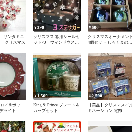
390
600
¥
¥
ト サンタミニ
クリスマス 窓用シールセ
クリスマスオーナメン
物 クリスマス
ット×3 ウィンドウステ
4個セット しろくまの
ッカー 雪の結晶
青、緑＆ペンギン青、
1,500
2,500
¥
¥
レロイ&ボッ
King & Prince プレート＆
【美品】クリスマスイ
デライト ク
カップセット
ミネーション 電飾
 27cm 深