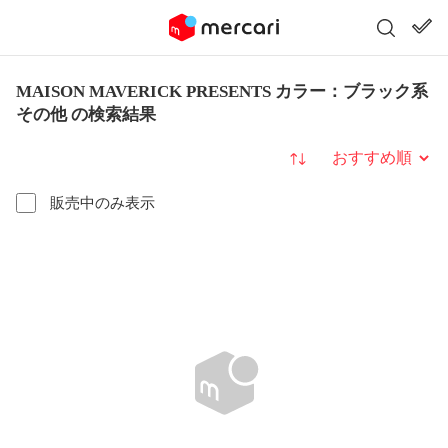
MAISON MAVERICK PRESENTS カラー：ブラック系
その他 の検索結果
並び替え
販売中のみ表示