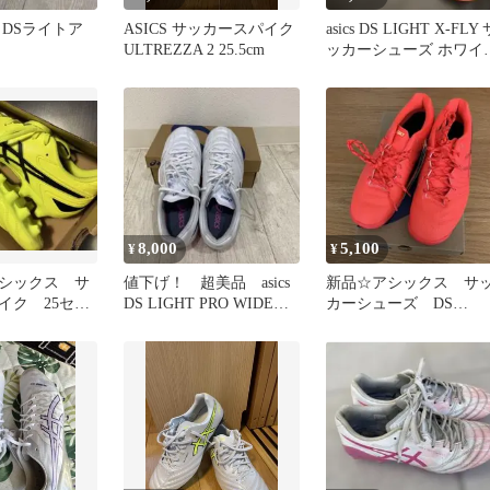
 DSライトア
ASICS サッカースパイク
asics DS LIGHT X-FLY 
ULTREZZA 2 25.5cm
ッカーシューズ ホワイ
ト/オレンジ
8,000
5,100
¥
¥
シックス サ
値下げ！ 超美品 asics
新品☆アシックス サ
イク 25セン
DS LIGHT PRO WIDE
カーシューズ DS
25.0
LIGHT JR GS TF 24.0