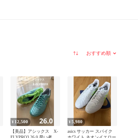
並び替え
12,500
5,980
¥
¥
【美品】アシックス X-
asics サッカー スパイク
FLYPRO3 26.0 早い者勝
ホワイト ネオンイエロー