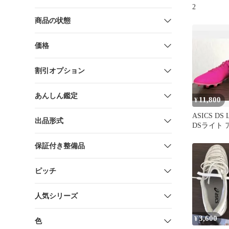
2
商品の状態
価格
割引オプション
あんしん鑑定
11,800
¥
ASICS DS 
出品形式
DSライト 
センチ
保証付き整備品
ピッチ
人気シリーズ
3,600
¥
色