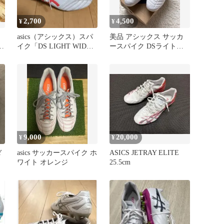
2,700
4,500
¥
¥
asics（アシックス）スパ
美品 アシックス サッカ
イク「DS LIGHT WIDE
ースパイク DSライトク
size26cm
ラブワイド25.0cm
9,000
20,000
¥
¥
Y
asics サッカースパイク ホ
ASICS JETRAY ELITE
ワイト オレンジ
25.5cm