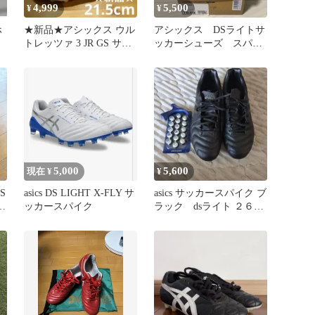
4,999
5,500
¥
¥
ホ
★新品★アシックス ウル
アシックス DSライトサ
トレッツァ 3 JR GS サッ
ッカーシューズ スパイ
カー スパイク 21.5
ク ホワイト×ブルー
20.0cm
5,000
5,600
現在 ¥
¥
S
asics DS LIGHT X-FLY サ
asics サッカースパイク ブ
イ
ッカースパイク
ラック dsライト ２６
ク
cm アシックス