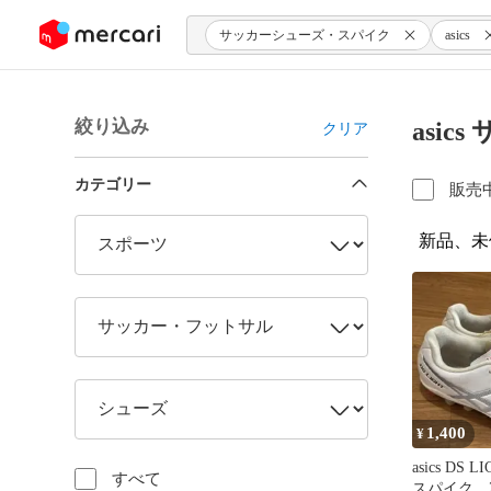
ンツにスキップ
サッカーシューズ・スパイク
asics
絞り込み
asi
クリア
カテゴリー
販売
新品、未
1,400
¥
asics DS
すべて
スパイク 