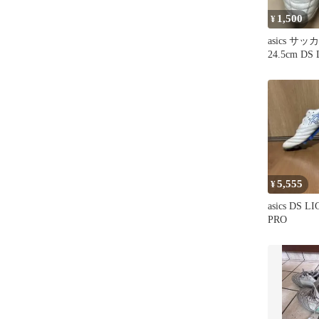
1,500
¥
asics サ
24.5cm DS
5,555
¥
asics DS L
PRO