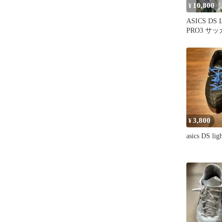
10,800
¥
ASICS DS 
PRO3 サ
3,800
¥
asics DS li