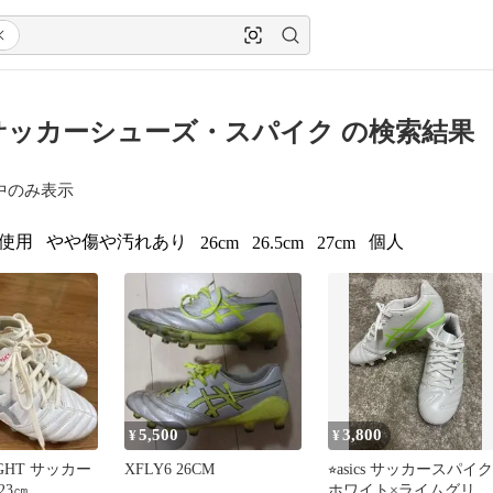
cs サッカーシューズ・スパイク の検索結果
中のみ表示
使用
やや傷や汚れあり
個人
26cm
26.5cm
27cm
5,500
3,800
¥
¥
 LIGHT サッカー
XFLY6 26CM
⭐︎asics サッカースパイク
23㎝
ホワイト×ライムグリー