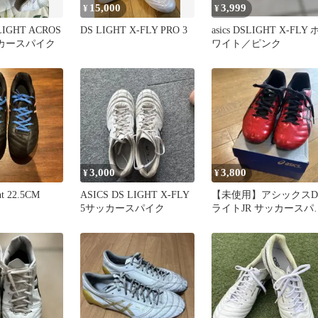
15,000
3,999
¥
¥
LIGHT ACROS
DS LIGHT X-FLY PRO 3
asics DSLIGHT X-FLY 
ッカースパイク
ワイト／ピンク
3,000
3,800
¥
¥
ght 22.5CM
ASICS DS LIGHT X-FLY
【未使用】アシックスD
5サッカースパイク
ライトJR サッカースパ
ス23cm レッド✖️ブラッ