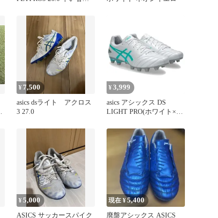
ち
7,500
3,999
¥
¥
asics dsライト アクロス
asics アシックス DS
m
3 27.0
LIGHT PRO(ホワイト×グ
リーン
5,000
5,400
¥
現在 ¥
ASICS サッカースパイク
廃盤アシックス ASICS