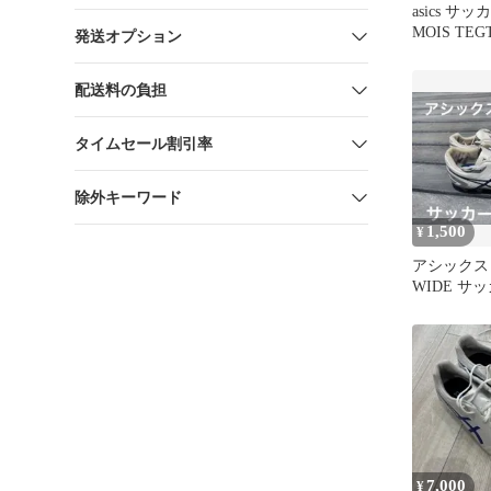
asics サ
MOIS TE
発送オプション
配送料の負担
タイムセール割引率
除外キーワード
1,500
¥
アシックス D
WIDE サ
24cm 3E
7,000
¥