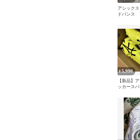
アシックス
ドバンス
5,990
¥
【新品】ア
ッカースパ
チ