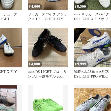
4,000
8,500
¥
¥
ッカーシューズ
サッカースパイク アシッ
asics サッカースパイク
 LIGHT
クス DS LIGHT X-FLY 4
DS LIGHT X-FLYホワ
26cm
ト27センチ
4,000
9,999
¥
¥
IGHT X-FLY
asics DS LIGHT プロ カ
試着のみ23.0cm ASICS
ンガルー皮モデル 26cm
DS LIGHT PRO WIDE