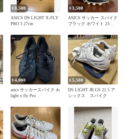
8,500
3,500
¥
¥
ASICS DS LIGHT X-FLY
ASICS サッカー スパイク
イ
PRO 3 27cm
ブラック ホワイト 23セ
ンチ
4,000
5,500
¥
¥
asics サッカースパイク ds
DS LIGHT JR GS 21.5 ア
light x fly Pro
シックス スパイク