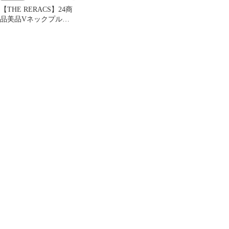
【THE RERACS】24商
品美品Vネックプルオ
ーバーショートニット
ベスト F