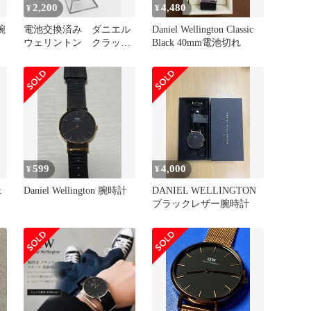
2,200
4,480
¥
¥
腕
電池交換済み ダニエル
Daniel Wellington Classic
ウェリントン クラッシ
Black 40mm電池切れ
ック
599
4,000
¥
¥
ェ
Daniel Wellington 腕時計
DANIEL WELLINGTON
ブラックレザー腕時計