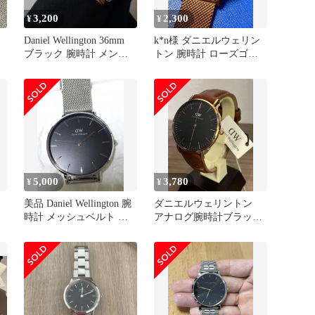
3,200
2,300
¥
¥
Daniel Wellington 36mm
k*n様 ダニエルウェリン
ブラック 腕時計 メンズ
トン 腕時計 ローズゴー
レディース
ルド
5,000
3,780
¥
¥
美品 Daniel Wellington 腕
ダニエルウェリントン
時計 メッシュベルト ブ
アナログ腕時計ブラック
ラック 黒
ダラム【未使用品】