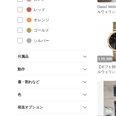
Daniel Wel
レッド
ルウェリン
文字盤ブラ
オレンジ
ゴールド
シルバー
付属品
39,380
¥
【ギフト対
動作
ルウェリント
WELLING
Classic Mul
傷・割れなど
Onyx メ
ールド ア
色
クオーツ 
ブランド 誕
レゼント 
発送オプション