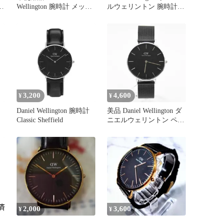
Wellington 腕時計 メッシ
ルウェリントン 腕時計ブ
ュベルト ブラック
ラック レザー
3,200
4,600
¥
¥
Daniel Wellington 腕時計
美品 Daniel Wellington ダ
Classic Sheffield
ニエルウェリントン ペテ
ィット アッシュフィール
ド シルバー ブラック 黒
文字盤 36mm 2針 防水 ラ
ウンド クォーツ ブラッ
クメッシュ メンズ レデ
ィース ユニセックス
DW00100308 電池交換済
み
2,000
3,600
¥
¥