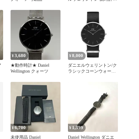
40mm
3,680
8,000
¥
¥
ア
★動作時計★ Daniel
ダニエルウェリントン/ク
Wellington クォーツ
ラシックコーンウォール/
ブラック/40mm
6,700
1,399
¥
¥
未使用品 Daniel
Daniel Wellington ダニエ