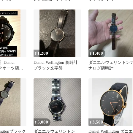
1,200
1,400
¥
¥
aniel
Daniel Wellington 腕時計
ダニエルウェリントン
on クオーツ腕時
ブラック文字盤
ナログ腕時計
ク×ローズ
5,000
3,500
¥
¥
llingtonブラック
ダニエルウェリントン
Daniel Wellington ダニエ