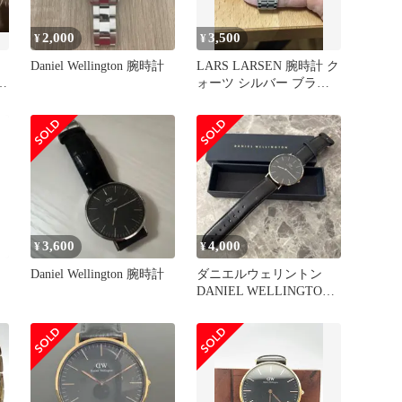
2,000
3,500
¥
¥
Daniel Wellington 腕時計
LARS LARSEN 腕時計 ク
ォーツ シルバー ブラッ
ク
3,600
4,000
¥
¥
ン
Daniel Wellington 腕時計
ダニエルウェリントン
DANIEL WELLINGTON
メンズ時計