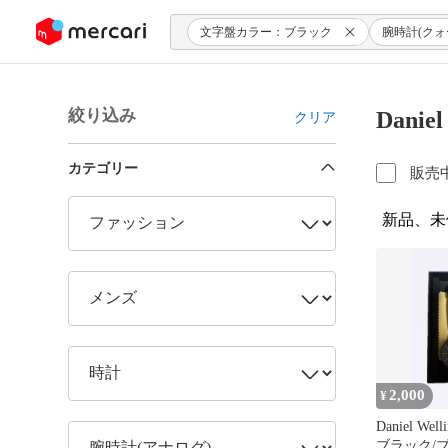
ンツにスキップ
文字盤カラー：ブラック
腕時計(クォ
絞り込み
Dani
クリア
カテゴリー
販売
新品、未
2,000
¥
Daniel Wel
ブラック/