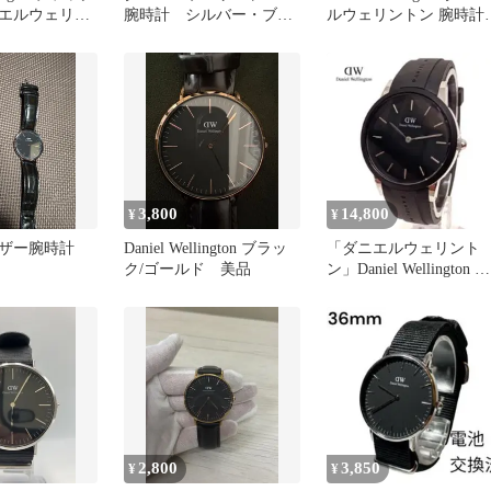
エルウェリン
腕時計 シルバー・ブラ
ルウェリントン 腕時計
ウォッ
ック
E32R1
3,800
14,800
¥
¥
ザー腕時計
Daniel Wellington ブラッ
「ダニエルウェリント
ク/ゴールド 美品
ン」Daniel Wellington 腕
時計
2,800
3,850
¥
¥