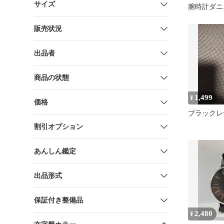
サイズ
腕時計ダニ
トンメンズ
販売状況
出品者
商品の状態
1,499
¥
価格
ブラックレ
割引オプション
あんしん鑑定
出品形式
保証付き整備品
2,480
¥