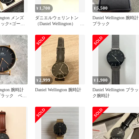
1,700
5,500
¥
¥
lington メンズ
ダニエルウェリントン
Daniel Wellington 腕時計
ラック×ゴール
（Daniel Wellington）
ブラック
BLACK
2,999
1,900
¥
¥
lington 腕時計
Daniel Wellington 腕時計
Daniel Wellington ブラッ
ブラック ベル
ク腕時計