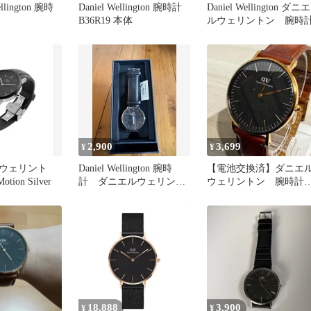
llington 腕時
Daniel Wellington 腕時計
Daniel Wellington ダニエ
ク
B36R19 本体
ルウェリントン 腕時
2,900
3,699
¥
¥
ウェリント
Daniel Wellington 腕時
【電池交換済】ダニエ
otion Silver
計 ダニエルウェリント
ウェリントン 腕時
ン腕時計
G36R02 ブラックｘゴ
ルド
18,888
3,900
¥
¥