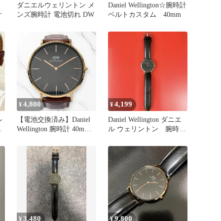
ダニエルウェリントン メ
Daniel Wellington☆腕時計
計
ンズ腕時計 電池切れ DW
ベルトカスタム 40mm
4,800
4,199
¥
¥
ル
【電池交換済み】Daniel
Daniel Wellington ダニエ
計
Wellington 腕時計 40mm
ル ウェリントン 腕時計
ー
ブラウン
黒 稼動品
3,480
9,800
¥
¥