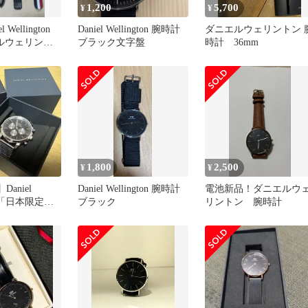
1,200
5,700
¥
¥
 Wellington
Daniel Wellington 腕時計
ダニエルウェリントン 
ルウェリント
ブラック文字盤
時計 36mm
1,800
2,500
¥
¥
Daniel
Daniel Wellington 腕時計
電池新品！ダニエルウ
on 「日本限定」
ブラック
リントン 腕時計
未使用