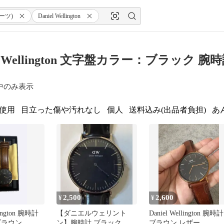
ーツ)
Daniel Wellington
el Wellington 文字盤カラー：ブラック
中のみ表示
使用
目立った傷や汚れなし
個人
送料込み(出品者負担)
あ
2,500
2,600
¥
¥
lington 腕時計
【ダニエルウェリント
Daniel Wellington 腕時計
ブラウン
ン】腕時計 ブラック
ブラウン レザー