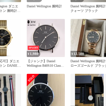
lington ダニエ
Daniel Wellington 腕時計
Daniel Wellington 腕時計
トン 腕時計
クォーツ ブラック
ック
10%OFF
1,980
12,500
¥
¥
応可】ダニエ
【ジャンク】Daniel
Daniel Wellington 腕時計
ン DANIEL
Wellington B40S10 Classic
ローズゴールド ブラッ
TON 腕時計
0305DW ブラック
ti-Eye Evergold
ンズ ブラック ゴ
ナログ 日本製
おしゃれ 人気
生日 記念 プ
送料無料