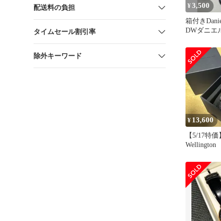
3,500
¥
配送料の負担
箱付きDaniel
DWダニエ
タイムセール割引率
ン 腕時計
除外キーワード
13,600
¥
【5/17特価】
Wellingt
モデル新品