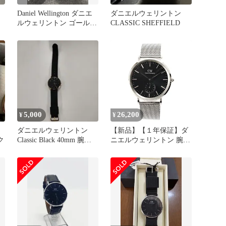
Daniel Wellington ダニエ
ダニエルウェリントン
ルウェリントン ゴールド
CLASSIC SHEFFIELD
腕時計
5,000
26,200
¥
¥
ダニエルウェリントン
【新品】【１年保証】ダ
ク
Classic Black 40mm 腕時
ニエルウェリントン 腕時
計 メンズ
計 メンズ Classic Multi-
Eye Sterling Onyx ブラッ
ク シルバー DW00100711
Daniel Wellington