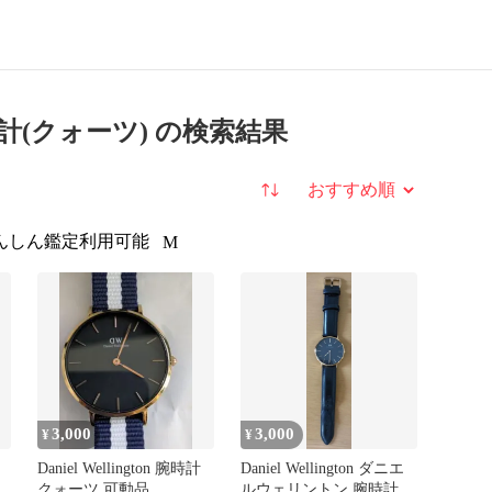
 腕時計(クォーツ) の検索結果
並び替え
んしん鑑定利用可能
M
3,000
3,000
¥
¥
Daniel Wellington 腕時計
Daniel Wellington ダニエ
クォーツ 可動品
ルウェリントン 腕時計