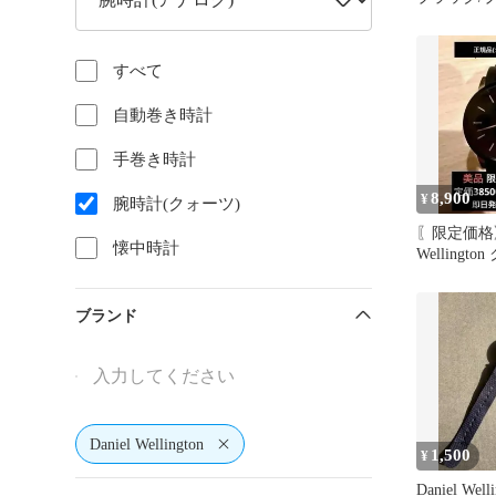
すべて
自動巻き時計
手巻き時計
8,900
¥
腕時計(クォーツ)
〖限定価格〗D
懐中時計
Wellingt
計 ブラッ
ブランド
Daniel Wellington
1,500
¥
Daniel We