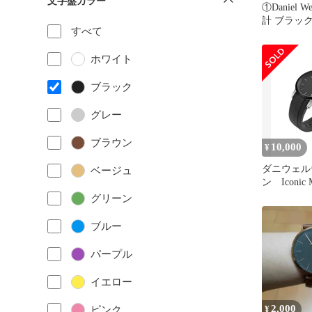
文字盤カラー
①Daniel We
計 ブラッ
すべて
ホワイト
ブラック
グレー
ブラウン
10,000
¥
ダニウェル
ベージュ
ン Iconic M
グリーン
ブルー
パープル
イエロー
2,000
ピンク
¥