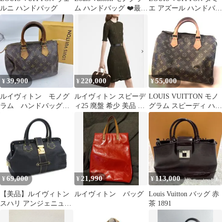
ルニ ハンドバッグ
ム ハンドバッグ ❤️最終
エ アズール ハンドバッ
お値下げ本日迄❤️
グ
39,900
220,000
55,000
¥
¥
¥
ルイヴィトン モノグ
ルイヴィトン スピーデ
LOUIS VUITTON モノ
ラム ハンドバッグ
ィ25 廃盤 希少 美品 付
グラム スピーディ ハン
スピーディ25
属品完備
ドバッグ
69,000
21,990
113,000
¥
¥
¥
【美品】ルイヴィトン
ルイヴィトン バッグ
Louis Vuitton バッグ 赤
スハリ アンジェニュー
茶 1891
PM ハンドバッグ ブラ