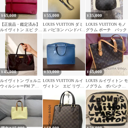
65,000
55,000
35,000
¥
¥
¥
【正規品・鑑定済み】
LOUIS VUITTON ダミ
LOUIS VUITTON モノ
ルイヴィトン エピ クレ
エ パピヨン ハンドバッ
グラム ポーチ バック
リー ショルダーバッグ
グ
45,000
33,000
65,000
¥
¥
¥
ルイヴィトン ヴェルニ
LOUIS VUITTON ルイ
LOUIS ルイヴィトン モ
ウィルシャーPM アマ
ヴィトン エピ リヴィ
ノグラム ポパンクー
ラント
エラ ブルー
ル オ