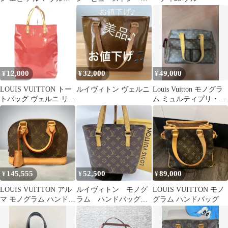
ハンドバッグ
ートバッグ 156aa
12,000
32,000
49,000
¥
¥
¥
LOUIS VUITTON トー
ルイヴィトン ヴェルニ
Louis Vuitton モノグラ
トバッグ ヴェルニ リー
ム ミュルティプリ・シ
ドMM M91086
テ
145,555
52,500
89,000
¥
¥
¥
LOUIS VUITTON アル
ルイヴィトン モノグ
LOUIS VUITTON モノ
マ モノグラム ハンドバ
ラム ハンドバッグ
グラム ハンドバッグ
ッグ
ヴァヴァンPM