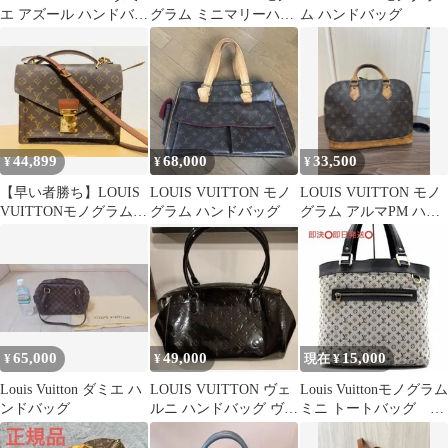
エ アズール ハンドバッ
グラム ミニマリーハン
ム ハンドバッグ
グ
ドバッグ
44,899
68,000
33,500
¥
¥
¥
【早い者勝ち】LOUIS
LOUIS VUITTON モノ
LOUIS VUITTON モノ
VUITTONモノグラム
グラム ハンドバッグ
グラム アルマPM ハン
モンソー 2WAYバッグ
ドバッグ
65,000
49,000
15,000
¥
¥
現在 ¥
Louis Vuitton ダミエ ハ
LOUIS VUITTON ヴェ
Louis Vuittonモノグラム
ンドバッグ
ルニ ハンドバッグ ヴェ
ミニ トートバッグ ヴ
ルニ
ィンテージ 希少