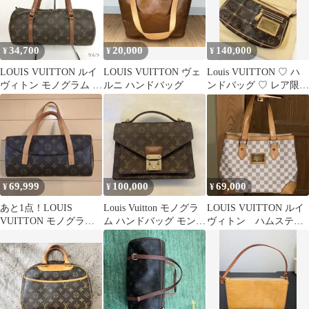
34,700
20,000
140,000
¥
¥
¥
LOUIS VUITTON ルイ
LOUIS VUITTON ヴェ
Louis VUITTON ♡ ハ
ヴィトン モノグラム パ
ルニ ハンドバッグ
ンドバッグ ♡ レア限定
ピヨン30 ハンドバッグ
品 ♡ ポーチ
69,999
100,000
69,000
¥
¥
¥
あと1点！LOUIS
Louis Vuitton モノグラ
LOUIS VUITTON ルイ
VUITTON モノグラム
ム ハンドバッグ モンソ
ヴィトン ハムステッ
ハンドバッグM51902
ー M51185
ドPM ダミエアズール