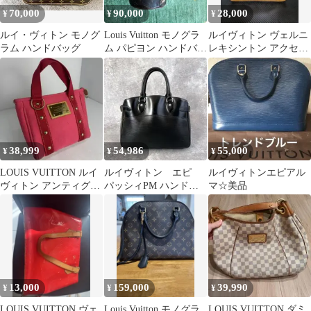
70,000
90,000
28,000
¥
¥
¥
ルイ・ヴィトン モノグ
Louis Vuitton モノグラ
ルイヴィトン ヴェルニ
ラム ハンドバッグ
ム パピヨン ハンドバッ
レキシントン アクセサ
グ
リーポーチ モノグラム
38,999
54,986
55,000
¥
¥
¥
LOUIS VUITTON ルイ
ルイヴィトン エピ
ルイヴィトンエピアル
ヴィトン アンティグア
パッシィPM ハンドバ
マ☆美品
ライン
ッグ トートバッグ
黒 M59262
13,000
159,000
39,990
¥
¥
¥
LOUIS VUITTON ヴェ
Louis Vuitton モノグラ
LOUIS VUITTON ダミ