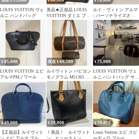
15,000
60,000
70,000
現在 ¥
¥
¥
LOUIS VUITTON ヴェ
美品★正規品 LOUIS
ルイ・ヴィトン アルマ
ルニ ハンドバッグ
VUITTON ダミエ ブレ
- パーソナライズされ
ラ ハンドバッグ エべヌ
たカスタムデザイン
85,000
60,500
75,000
¥
現在 ¥
¥
LOUIS VUITTON エピ
ルイヴィトン パピヨン
LOUIS VUITTON ヴェ
アルマPMノワール ス
モノグラム M51365 ポ
ルニ ハンドバッグ サミ
トラップ付き
ーチ付き 0730◻︎
ットドライブ
49,000
29,800
70,000
¥
¥
¥
【正規品】ルイヴィト
！美品！ ルイヴィト
Louis Vuitton エピ スピ
ン エピ アルマ ブルー
ン ヒューストン ト
ーディ25 ブルー