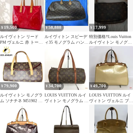
19,500
58,888
17,999
¥
¥
¥
ルイヴィトン リード
ルイヴィトン スピーデ
特別価格‼️Louis Vuitton
PM ヴェルニ 赤 トート
ィ35 モノグラム ハンド
ルイヴィトン モノグラ
バッグ Tote Bag 傷あり
バッグ パドロック カデ
ム ポシェット
ナ付き
79,900
34,700
49,700
¥
¥
¥
ルイヴィトン モノグラ
LOUIS VUITTON ルイ
LOUIS VUITTON ルイ
ム ソナチネ M51902 美
ヴィトン モノグラム パ
ヴィトン ヴェルニ ブレ
品 C005
ピヨン30 ハンドバッグ
アMM ハンドバッグ