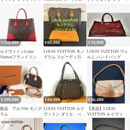
アルマ ホリゾンタル
ノグラムヴェルニ ラヴ
ケース louisvuitton
ァンド
110,000
69,800
50,000
¥
¥
¥
ルイヴィトンLouis
LOUIS VUITTON モノ
LOUIS VUITTON ヴェ
Vuittonフランドリン モ
グラム スピーディ25
ルニ ハンドバッグ
ノグラム/ブラウン×ス
リーズ モノグラムキャ
ンバス×カーフレザー
M41596 FL3156
299,000
84,900
66,480
¥
¥
¥
新品 アルマbb モノグ
LOUIS VUITTON ルイ
【美品】LOUIS
ラム
ヴィトン ダミエ べレ
VUITTON ルイヴィト
ムMM
ン マルジョリー ハン
ドバッグ