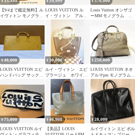
33,333
39,999
370,000
¥
¥
¥
【9/4まで鑑定無料】ル
LOUIS VUITTON ル
Louis Vuitton オンザゴ
イヴィトン モノグラム
イ・ヴィトン アル
ーMM モノグラム ア
ヴェルニ スティルウッ
マ ヴィンテージ
ンプラントブラック
ド
48,000
30,000
250,000
¥
¥
¥
LOUIS VUITTON エピ
ルイ・ヴィトン エピ
LOUIS VUITTON ネオ
ハンドバッグ サックト
プラージュ ホワイ
アルマpm モノグラム
リアングル イエロ
ト 美品 ハンドバッ
2way
ー
グ 透明
75,000
46,900
28,000
¥
¥
¥
LOUIS VUITTON ルイ
【美品】LOUIS
ルイヴィトン エピ ポル
ヴィトン グラフィティ
VUITTON リードPM モ
トドキュマン ブリーフ