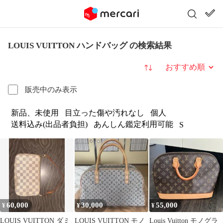
LOUIS VUITTON ハンドバッグ の検索結果
並び替え
販売中のみ表示
新品、未使用
目立った傷や汚れなし
個人
送料込み(出品者負担)
あんしん鑑定利用可能
S
60,000
30,000
55,000
¥
¥
¥
LOUIS VUITTON ダミ
LOUIS VUITTON モノ
Louis Vuitton モノグラ