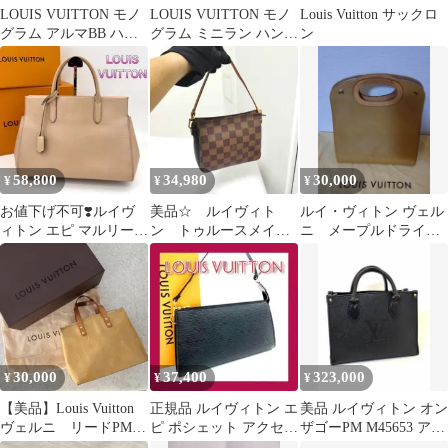
LOUIS VUITTON モノ
LOUIS VUITTON モノ
Louis Vuitton サックロ
グラム アルマBB ハン
グラム ミニラン ハンド
ン
ドバッグ
バッグ
58,800
34,980
30,000
¥
¥
¥
お値下げ不可❣️ルイヴ
美品☆ ルイヴィト
ルイ・ヴィトン ヴェル
ィトン エピ マルリー
ン トゥルースメイク
ニ メープルドライブ
MM ハンドバッグ ベー
アップ ハンドバッ
M91376 LM0065
ジュ
グ アクセサリーポー
チ
30,000
37,400
323,000
¥
¥
¥
【美品】Louis Vuitton
正規品 ルイヴィトン エ
美品 ルイヴィトン オン
ヴェルニ リードPM
ピ ポシェット アクセソ
ザゴーPM M45653 アン
ベージュ系
ワール ポーチ ハンドバ
プラント ノワール 黒