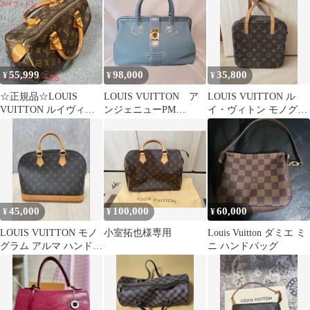
55,999
98,000
35,800
¥
¥
¥
☆正規品☆LOUIS
LOUIS VUITTON ア
LOUIS VUITTON ル
VUITTON ルイヴィト
ンジェニューPM
イ・ヴィトン モノグラ
ン スピーディ25 モノグ
M91807 スハリ
ム スポンティーニ
ラム
45,000
100,000
60,000
¥
¥
¥
LOUIS VUITTON モノ
小室拓也様専用
Louis Vuitton ダミエ ミ
グラム アルマ ハンドバ
ニ ハンドバッグ
ッグ