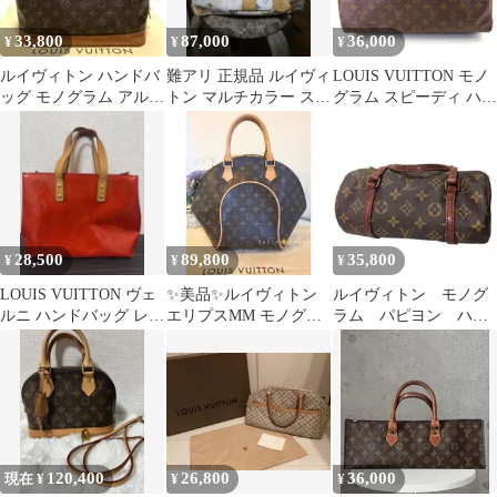
33,800
87,000
36,000
¥
¥
¥
ルイヴィトン ハンドバ
難アリ 正規品 ルイヴィ
LOUIS VUITTON モノ
ッグ モノグラム アルマ
トン マルチカラー スピ
グラム スピーディ ハン
PM M51130
ーディー
ドバッグ
28,500
89,800
35,800
¥
¥
¥
LOUIS VUITTON ヴェ
✨美品✨ルイヴィトン
ルイヴィトン モノグ
ルニ ハンドバッグ レッ
エリプスMM モノグラ
ラム パピヨン ハン
ド
ム ハンドバッグ
ドバッグ ミニボスト
ン ブラウン 茶色
120,400
26,800
36,000
現在 ¥
¥
¥