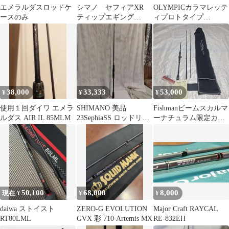
エメラルダスロッドケ
シマノ セフィアXR
OLYMPICカラマレッテ
ースのみ
ティップエギング
ィプロトタイプ
S68M-S/F
25GCALPS-6102ML/M-
S
38,000
33,333
53,000
¥
¥
¥
使用１回ダイワ エメラ
SHIMANO 美品
Fishmanビームスカルマ
ルダス AIR IL 85MLM
23SephiaSS ロッドリー
ーナチュラム限定カラ
ルセット
ー8.6M
50,100
68,000
8,000
現在 ¥
¥
¥
daiwa ストイスト
ZERO-G EVOLUTION
Major Craft RAYCAL
RT80LML
GVX 彩 710 Artemis MX
RE-832EH