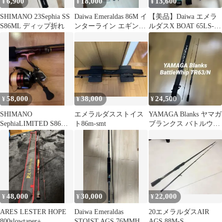
6,900
18,000
13,600
¥
¥
¥
SHIMANO 23Sephia SS
Daiwa Emeraldas 86M イ
【美品】Daiwa エメラ
S86ML ディップ折れ
ンターライン エギング
ルダスX BOAT 65LS-S
ロッド
ロッドケース付
58,000
38,000
24,500
¥
¥
¥
SHIMANO
エメラルダスストイス
YAMAGA Blanks ヤマガ
SephiaLIMITED S86M
ト86m-smt
ブランクス バトルウィ
エギングロッドリール
ップ TR 63/N
セット
48,000
30,000
22,000
¥
¥
¥
ARES LESTER HOPE
Daiwa Emeraldas
20エメラルダスAIR
800slowtaper+
STOIST AGS 76MMH-
AGS 88M-S