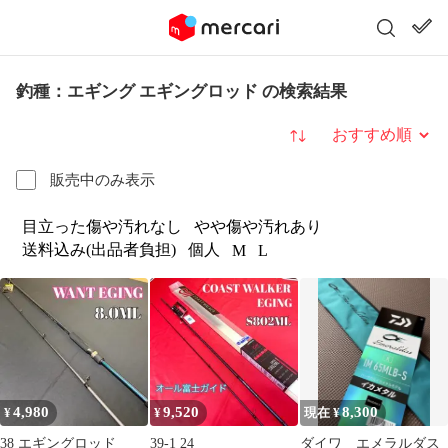
釣種：エギング エギングロッド の検索結果
並び替え
販売中のみ表示
目立った傷や汚れなし
やや傷や汚れあり
送料込み(出品者負担)
個人
M
L
4,980
9,520
8,300
¥
¥
現在 ¥
38 エギングロッド
39-1 24
ダイワ エメラルダス