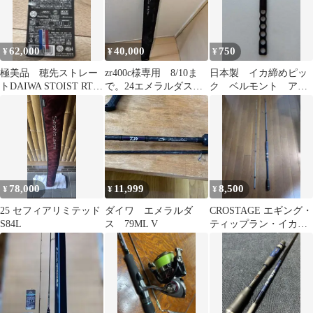
62,000
40,000
750
¥
¥
¥
極美品 穂先ストレー
zr400c様専用 8/10ま
日本製 イカ締めピッ
トDAIWA STOIST RT
で。24エメラルダス
ク ベルモント アオ
IL 84MLM
AIR IL 77MLM
リ コウイカ イカ締
め 締めピック
78,000
11,999
8,500
¥
¥
¥
25 セフィアリミテッド
ダイワ エメラルダ
CROSTAGE エギング・
S84L
ス 79ML V
ティップラン・イカメ
タル