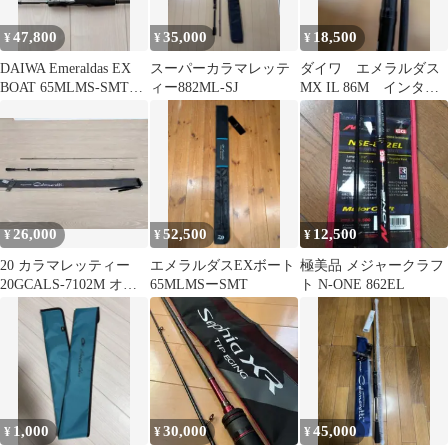
47,800
35,000
18,500
¥
¥
¥
DAIWA Emeraldas EX
スーパーカラマレッテ
ダイワ エメラルダス
BOAT 65MLMS-SMTテ
ィー882ML-SJ
MX IL 86M インター
ィップラン
ラインモデル
26,000
52,500
12,500
¥
¥
¥
20 カラマレッティー
エメラルダスEXボート
極美品 メジャークラフ
20GCALS-7102M オリ
65MLMSーSMT
ト N-ONE 862EL
ムピック
1,000
30,000
45,000
¥
¥
¥