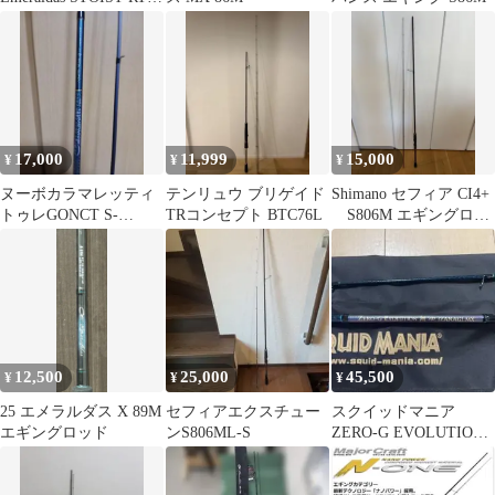
IL 81M
17,000
11,999
15,000
¥
¥
¥
ヌーボカラマレッティ
テンリュウ ブリゲイド
Shimano セフィア CI4+
トゥレGONCT S-
TRコンセプト BTC76L
S806M エギングロッ
792ML-SJ
ド
12,500
25,000
45,500
¥
¥
¥
25 エメラルダス X 89M
セフィアエクスチュー
スクイッドマニア
エギングロッド
ンS806ML-S
ZERO-G EVOLUTION
翔 707