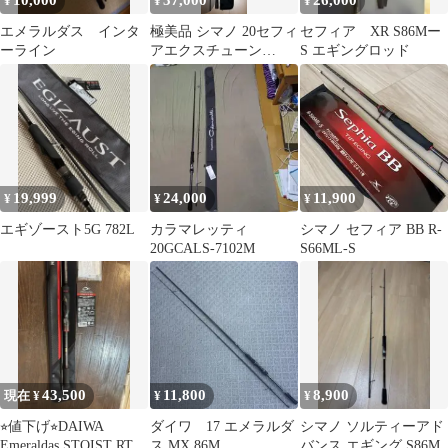
10,000
37,000
26,000
¥
¥
¥
エメラルダス インタ
極美品 シマノ 20セフィ
セフィア XR S86Mー
ーライン
アエクスチューン
S エギングロッド
S86ML
19,999
24,000
11,900
¥
¥
¥
エギゾースト5G 782L
カラマレッティ
シマノ セフィア BB R-
20GCALS-7102M
S66ML-S
43,500
11,800
8,900
現在 ¥
¥
¥
⭐︎値下げ⭐︎DAIWA
ダイワ 17 エメラルダ
シマノ ソルティーアド
Emeraldas STOIST RT
ス MX 86M
バンス エギング S86M