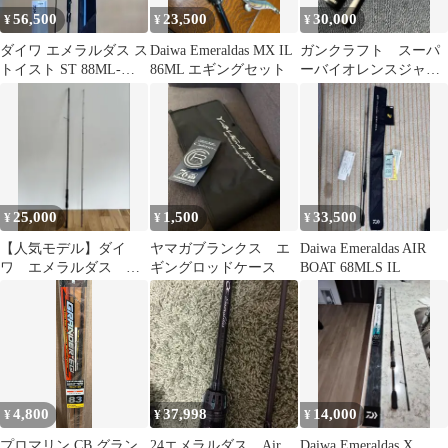
56,500
23,500
30,000
¥
¥
¥
ダイワ エメラルダス ス
Daiwa Emeraldas MX IL
ガンクラフト スーパ
トイスト ST 88ML-
86ML エギングセット
ーバイオレンスジャー
SMT
ク GC-SVJ72-OOMS
25,000
1,500
33,500
¥
¥
¥
【人気モデル】ダイ
ヤマガブランクス エ
Daiwa Emeraldas AIR
ワ エメラルダス MX
ギングロッドケース
BOAT 68MLS IL
17 ロッド&リール セ
ット
4,800
37,998
14,000
¥
¥
¥
プロマリン CB グラン
24エメラルダス Air
Daiwa Emeraldas X