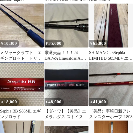
SMT
10,300
35,000
65,000
¥
¥
¥
メジャークラフト エ
厳選美品！！！24
SHIMANO 25Sephia
ギングロッド トリプ
DAIWA Emeraldas AIR
LIMITED S85ML+ エギ
ルクロス TCX-862E
89MLM
ングロッド
18,000
48,000
41,000
¥
¥
¥
Sephia BB S86ML エギ
【ダイワ】【美品】エ
（美品）宇崎日新アレ
ングロッド
メラルダス ストイスト
スレスターホープ L808
RT IL 81M