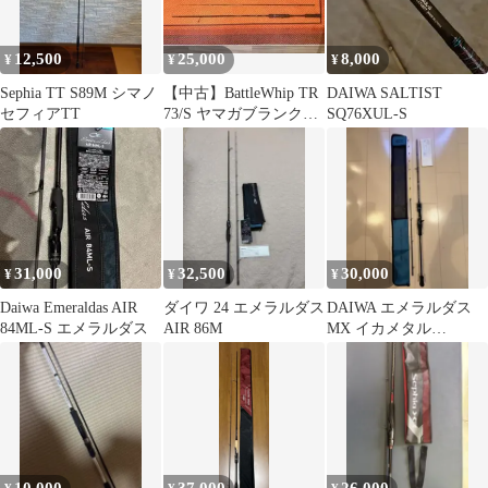
12,500
25,000
8,000
¥
¥
¥
Sephia TT S89M シマノ
【中古】BattleWhip TR
DAIWA SALTIST
セフィアTT
73/S ヤマガブランク
SQ76XUL-S
ス バトルウィップ
31,000
32,500
30,000
¥
¥
¥
Daiwa Emeraldas AIR
ダイワ 24 エメラルダス
DAIWA エメラルダス
84ML-S エメラルダス
AIR 86M
MX イカメタル
K56ULB-GS