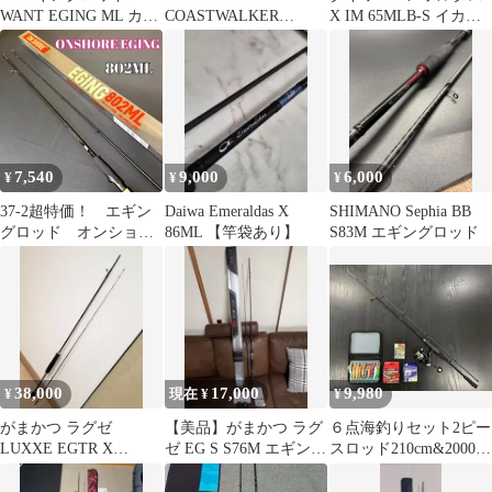
WANT EGING ML カー
COASTWALKER
X IM 65MLB-S イカメ
ボン
EGING 8.0f 富士ガイ
タル
ド
7,540
9,000
6,000
¥
¥
¥
37-2超特価！ エギン
Daiwa Emeraldas X
SHIMANO Sephia BB
グロッド オンショア
86ML 【竿袋あり】
S83M エギングロッド
エギング 8.0f
38,000
17,000
9,980
¥
現在 ¥
¥
がまかつ ラグゼ
【美品】がまかつ ラグ
６点海釣りセット2ピー
LUXXE EGTR X
ゼ EG S S76M エギング
スロッド210cm&2000番
S510ML-solid
ロッド 使用2回
リール・イカエギ10個
他付