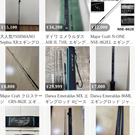
15,100
34,200
12,000
¥
¥
¥
大人気‼️SHIMANO
ダイワ エメラルダス
Major Craft N-ONE
Sephia XRエギングロッ
AIR IL 710L エギングロ
NSE-862EL エギングロ
ド79M
ッド
ッド
8,800
29,999
7,000
¥
¥
¥
Major Craft クロステー
Daiwa Emeraldas MX エ
Daiwa Emeraldas 86ML
ジ CRS-862E エギン
ギングロッド 4ピース
エギングロッド ジャン
グロッド 8'6"
ク品