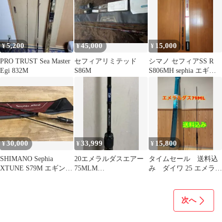
5,200
45,000
15,000
¥
¥
¥
PRO TRUST Sea Master
セフィアリミテッド
シマノ セフィアSS R
Egi 832M
S86M
S806MH sephia エギン
グロッド
30,000
33,999
15,800
¥
¥
¥
SHIMANO Sephia
20エメラルダスエアー
タイムセール 送料込
XTUNE S79M エギング
75MLM
み ダイワ 25 エメラル
ロッド
MADEINJAPAN
ダス X 79ML
次へ