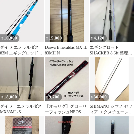
10,800
15,000
4,120
¥
¥
¥
ダイワ エメラルダス
Daiwa Emeraldas MX IL
エギングロッド
83M エギングロッド K
83MH N
SHACKER 8.6ft 整理番
ガイド
号エギング1
18,000
9,700
30,000
¥
¥
¥
ダイワ エメラルダス
【オモリグ】グローリ
SHIMANO シマノ セフ
MX83ML-S
ーフィッシュNEOS
ィア エクスチューン
Omorig 68XH スピニン
S86M
グ