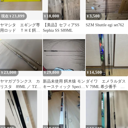
23,899
18,000
3,500
現在 ¥
¥
¥
ヤマシタ エギング専
【美品】セフィアSS
SZM Shuttle egi set762
用ロッド ＴＨＥ餌木
Sephia SS S89ML
ing １０ft 新品未使
用 店舗展示品
23,000
29,800
14,500
¥
¥
¥
ヤマガブランクス カ
新品未使用 餌木猿 モン
ダイワ エメラルダス
リスタ 89ML ／ TZ
キースティック Special
V 79ML 希少番手
NANO
80 浜風
DAIWA