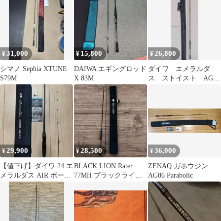
31,000
15,800
26,800
¥
¥
¥
シマノ Sephia XTUNE
DAIWA エギングロッド
ダイワ エメラルダ
S79M
X 83M
ス ストイスト AGS
IL 83M エギング
29,900
28,500
36,000
¥
¥
¥
【値下げ】ダイワ 24 エ
BLACK LION Rater
ZENAQ ガホウジン
メラルダス AIR ボート
77MH ブラックライオ
AG86 Parabolic
65MLS-S・K
ン ラーテル エギング