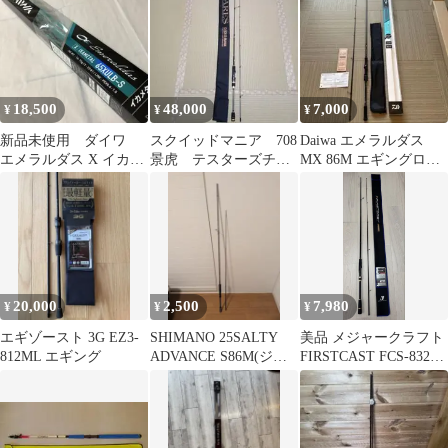
18,500
48,000
7,000
¥
¥
¥
新品未使用 ダイワ
スクイッドマニア 708
Daiwa エメラルダス
エメラルダス X イカメ
景虎 テスターズチュ
MX 86M エギングロッ
タル 65XULB-S フィッ
ーン 初回限定カラ
ド
シング
ー スクマニ
20,000
2,500
7,980
¥
¥
¥
エギゾースト 3G EZ3-
SHIMANO 25SALTY
美品 メジャークラフト
812ML エギング
ADVANCE S86M(ジャ
FIRSTCAST FCS-832E
ンク)穂先折れ
エギングロッド