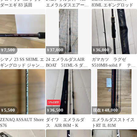
ダーエギ 83 浜田
エメラルダスエアー
83ML エギングロッド
80LML
7,500
37,000
36,000
¥
¥
¥
シマノ 23 SS S83ML エ
24 エメラルダスAIR
ガマカツ ラグゼ
ギングロッド ジャンク
BOAT 511ML-S ダイ
S510MH-solid.Ｆ ティ
品(元竿のみ)
ワ
ップラン ロッド 絶
版
5%OFF
5,500
36,500
48,000
¥
¥
現在 ¥
ZENAQ ASSAUT Shore
ダイワ エメラルダ
エメラルダスストイス
S76
ス AIR 86M・K
トRT IL 81M