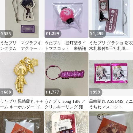
555
1,299
1,499
¥
¥
¥
うたプリ マジラブキ
うたプリ 提灯型ライ
うたプリ グラショ 浴衣
ングダム アクキー
トマスコット 来栖翔
木札根付&千社札風ス
トキヤ
テッカーセット 蘭丸
688
1,777
999
¥
¥
¥
うたプリ 黒崎蘭丸 チャ
うたプリ Song Title ア
黒崎蘭丸 ASSDMS ミニ
ーム キーホルダー ゴー
クリルキーリング 翔
うちわマスコット
ルド