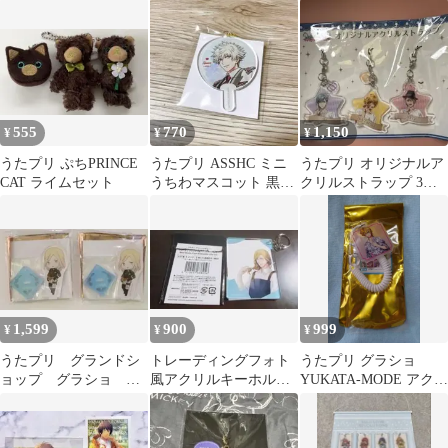
ーホルダー
ルキーホルダー
555
770
1,150
¥
¥
¥
うたプリ ぷちPRINCE
うたプリ ASSHC ミニ
うたプリ オリジナルア
CAT ライムセット
うちわマスコット 黒崎
クリルストラップ 3個
蘭丸
セット
1,599
900
999
¥
¥
¥
うたプリ グランドシ
トレーディングフォト
うたプリ グラショ
ョップ グラショ ア
風アクリルキーホルダ
YUKATA-MODE アクリ
クリルスタンド カミ
ー カミュ
ルキーホルダー 来栖翔
ュ