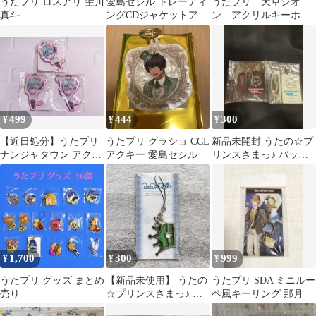
うたプリ ロスアリ 聖川
愛島セシル トレーディ
うたプリ 天草シオ
真斗
ングCDジャケットアク
ン アクリルキーホル
リルキーリング
ダー
499
444
300
¥
¥
¥
【近日処分】うたプリ
うたプリ グラショ CCL
新品未開封 うたの☆プ
ナンジャタウン アクリ
アクキー 愛島セシル
リンスさまっ♪ バック
ルキーホルダー 美風藍
ステージパス 2種セッ
ト
1,700
300
999
¥
¥
¥
うたプリ グッズ まとめ
【新品未使用】 うたの
うたプリ SDA ミニルー
売り
☆プリンスさまっ♪ ク
ペ風キーリング 那月
リアクラウンストラッ