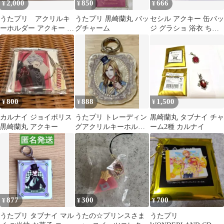
2,000
850
666
¥
¥
¥
うたプリ アクリルキ
うたプリ 黒崎蘭丸 バッ
セシル アクキー 缶バッ
ーホルダー アクキー グ
グチャーム
ジ グラショ 浴衣 ちび
ラショ 翔
キャラ YUKATA-MODE
800
888
1,500
¥
¥
¥
カルナイ ジョイポリス
うたプリ トレーディン
黒崎蘭丸 タブナイ チャ
黒崎蘭丸 アクキー
グアクリルキーホルダ
ーム2種 カルナイ
ー CCL カミュ
877
300
700
¥
¥
¥
うたプリ タブナイ マル
うたの☆プリンスさま
うたプリ