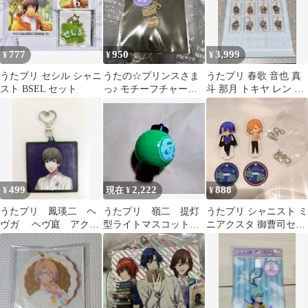
777
950
3,999
¥
¥
¥
うたプリ セシル シャニ
うたの☆プリンスさま
うたプリ 春歌 音也 真
スト BSEL セット
っ♪ モチーフチャーム
斗 那月 トキヤ レン 翔
一ノ瀬トキヤ
セシル 嶺二 蘭丸 カミ
ュ
499
2,222
888
¥
現在 ¥
¥
うたプリ 鳳瑛二 ヘ
うたプリ 嶺二 提灯
うたプリ シャニスト ミ
ヴガ ヘヴ庭 アクキ
型ライトマスコット
ニアクスタ 御曹司セッ
ー
浴衣 グラショ シャ
ト
ニスト カルナイ