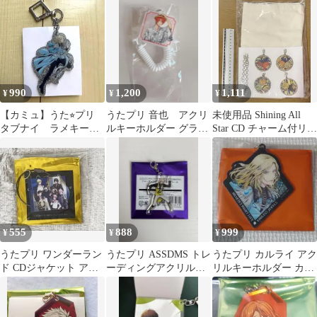
リ
EXPO トレーディング
チャーム
990
1,200
1,111
¥
¥
¥
【カミュ】うた⭐︎プリ
うたプリ 音也 アクリ
未使用品 Shining All
タブナイ ラメキーホ
ルキーホルダー グラシ
Star CD チャーム付リバ
ルダー
ョ 浴衣 アクキー
ーシブルトート
555
888
999
¥
¥
¥
うたプリ ワンダーラン
うたプリ ASSDMS トレ
うたプリ カルライ アク
ド CDジャケット アク
ーディングアクリルチ
リルキーホルダー カミ
リルキーリング
ャーム 帝ナギ
ュ
HE★VENS