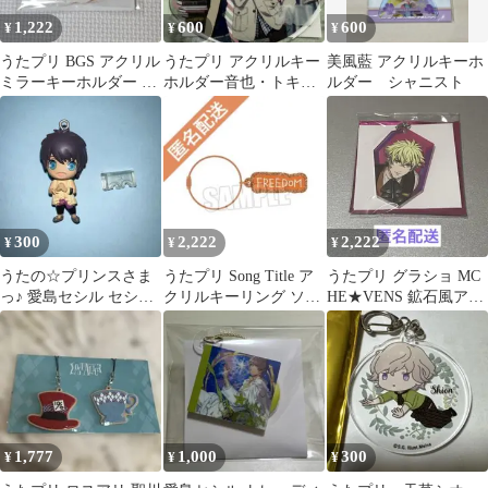
1,222
600
600
¥
¥
¥
うたプリ BGS アクリル
うたプリ アクリルキー
美風藍 アクリルキーホ
ミラーキーホルダー レ
ホルダー音也・トキ
ルダー シャニスト
ン
ヤ・嶺二
300
2,222
2,222
¥
¥
¥
うたの☆プリンスさま
うたプリ Song Title ア
うたプリ グラショ MC
っ♪ 愛島セシル セシル
クリルキーリング ソロ
HE★VENS 鉱石風アク
うたプリ でふぉめmini
ベストアルバム レン
リルチャーム 大和
1,777
1,000
300
¥
¥
¥