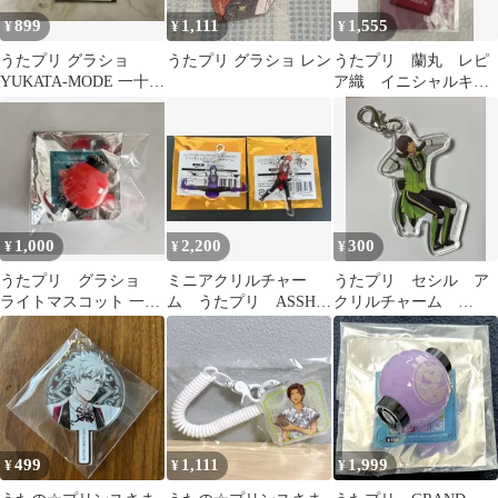
899
1,111
1,555
¥
¥
¥
うたプリ グラショ
うたプリ グラショ レン
うたプリ 蘭丸 レピ
YUKATA-MODE 一十木
ア織 イニシャルキー
音也 木札根付＆千社札
ホルダー Floral
Harmony
1,000
2,200
300
¥
¥
¥
うたプリ グラショ
ミニアクリルチャー
うたプリ セシル ア
ライトマスコット 一十
ム うたプリ ASSHC
クリルチャーム
木音也
一ノ瀬トキヤ 一十木音
ASSDMS
也
499
1,111
1,999
¥
¥
¥