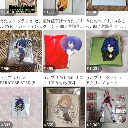
1,000
1,111
650
¥
¥
¥
うたプリ グラショ セシ
最終値下げ☆うたプリ
うたの☆プリンスさま
ル 浴衣 トレーディング
グラショ 四ノ宮那月
っ♪ 四ノ宮那月 フライ
アクキー(ちびキャ
鉱石風アクリルチャー
トタグコレクション
ラ)+前期特典
ム
900
899
1,222
¥
¥
¥
うたプリ Cafe
うたプリ WL 15th ミニ
うたプリ グラショ
PARADISE STAR アク
クリアうちわ 真斗
アクリルチャーム 聖
キー 真斗
川真斗
333
555
2,300
¥
¥
¥