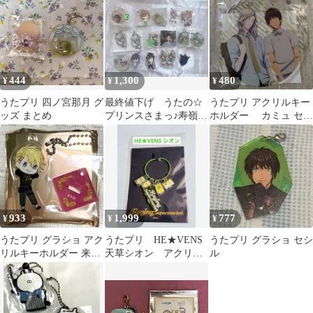
プ 寿嶺二
444
1,300
480
¥
¥
¥
うたプリ 四ノ宮那月 グ
最終値下げ うたの☆
うたプリ アクリルキー
ッズ まとめ
プリンスさまっ♪寿嶺二
ホルダー カミュ セシ
アクキーラバストセッ
ル
ト
933
1,999
777
¥
¥
¥
うたプリ グラショ アク
うたプリ HE★VENS
うたプリ グラショ セシ
リルキーホルダー 来栖
天草シオン アクリル
ル
翔
キーリング