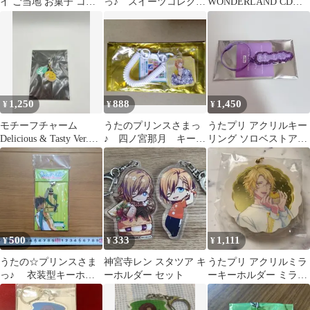
イ ご当地 お菓子 コラ
っ♪ スイーツコレクシ
WONDERLAND CDジ
ボ アクキー 嶺二
ョン 来栖翔
ャケット アクリルキー
リング 那月
1,250
888
1,450
¥
¥
¥
モチーフチャーム
うたのプリンスさまっ
うたプリ アクリルキー
Delicious & Tasty Ver.寿
♪ 四ノ宮那月 キーホ
リング ソロベストアル
嶺二
ルダー
バム 美風藍『夢奏-む
そう-』
500
333
1,111
¥
¥
¥
うたの☆プリンスさま
神宮寺レン スタツア キ
うたプリ アクリルミラ
っ♪ 衣装型キーホル
ーホルダー セット
ーキーホルダー ミラー
ダー 愛島セシル
四ノ宮那月 bgs bmc