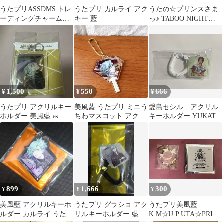
うたプリASSDMS トレ
うたプリ カルライ アク
うたの☆プリンスさま
ーディングチャーム
キー 藍
っ♪ TABOO NIGHT
日向大和
XXXX 寿嶺二 キーホル
ダー
1,500
550
666
¥
¥
¥
うたプリ アクリルキー
美風藍 うたプリ ミニう
愛島セシル アクリル
ホルダー 美風藍 as ア
ちわマスコット アクリ
キーホルダー YUKATA
ラミス
ルキーホルダー
MODE
899
1,666
300
¥
¥
¥
美風藍 アクリルキーホ
うたプリ グラショ アク
うたプリ美風藍
ルダー カルライ うたプ
リルキーホルダー 藍
K.M☆U.P UTA☆PRI