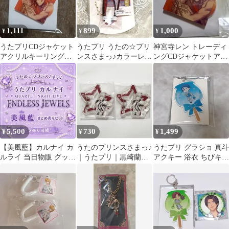
1,111
899
1,000
¥
¥
¥
うたプリCDジャケット
うたプリ うたの☆プリ
神宮寺レン トレーディ
アクリルキーリング
ンスさまっ♪カラーレザ
ングCDジャケットアク
レン
ーストラップ 一十木音
リルキーリング
也
5,500
730
1,499
¥
¥
¥
【美風藍】カルナイ カ
うたのプリンスさまっ♪
うたプリ グラショ 真斗
ルライ 当日物販 グッズ
｜うたプリ｜黒崎蘭丸
アクキー 浴衣 ちびキャ
6点 まとめ売り
｜カラビナ｜キーホル
ラ りんご飴
ダー｜2個セット