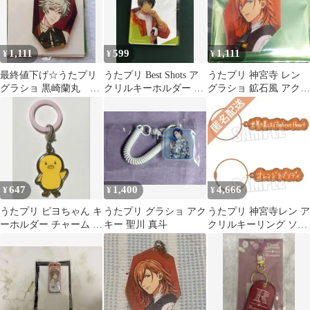
1,111
599
1,111
¥
¥
¥
最終値下げ☆うたプリ
うたプリ Best Shots ア
うたプリ 神宮寺 レン
グラショ 黒崎蘭丸 鉱
クリルキーホルダー 愛
グラショ 鉱石風 アクリ
石風アクリルチャーム
島セシル
ルチャームコレクショ
ン
647
1,400
4,666
¥
¥
¥
うたプリ ピヨちゃん キ
うたプリ グラショ アク
うたプリ 神宮寺レン ア
ーホルダー チャーム う
キー 聖川 真斗
クリルキーリング ソロ
たの☆プリンスさまっ♪
ベスト
レア