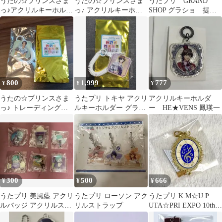
うたの☆プリンスさま
うたの☆プリンスさま
うたプリ GRAND
っ♪アクリルキーホルダ
っ♪ アクリルキーホル
SHOP グラショ 提灯
ーASSDMS 黒崎蘭丸
ダー YUKATA-MODE
型ライトマスコット
グラショ
藍
800
1,999
777
¥
¥
¥
うたの☆プリンスさま
うたプリ トキヤ アクリ
アクリルキーホルダ
っ♪ トレーディングア
ルキーホルダー グラシ
ー HE★VENS 鳳瑛一
クリルキーホルダー
ョ 浴衣
300
500
666
¥
¥
¥
うたプリ 美風藍 アクリ
うたプリ ローソン アク
うたプリ K.M☆U.P
ルバッジ アクリルスト
リルストラップ
UTA☆PRI EXPO 10th
ラップ まとめ売り
チャーム 綺羅