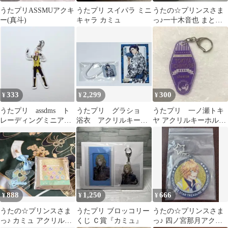
うたプリASSMUアクキ
うたプリ スイパラ ミニ
うたの☆プリンスさま
ー(真斗)
キャラ カミュ
っ♪一十木音也 まとめ
セット！7点
333
2,299
300
¥
¥
¥
うたプリ assdms ト
うたプリ グラショ
うたプリ 一ノ瀬トキ
レーディングミニアク
浴衣 アクリルキーホ
ヤ アクリルキーホルダ
リルチャーム 四ノ宮
ルダー 特典 真斗
ー モーテル
那月
888
1,250
666
¥
¥
¥
うたの☆プリンスさま
うたプリ ブロッコリー
うたの☆プリンスさま
っ♪ カミュ アクリルキ
くじ Ｃ賞『カミュ』
っ♪ 四ノ宮那月アクリ