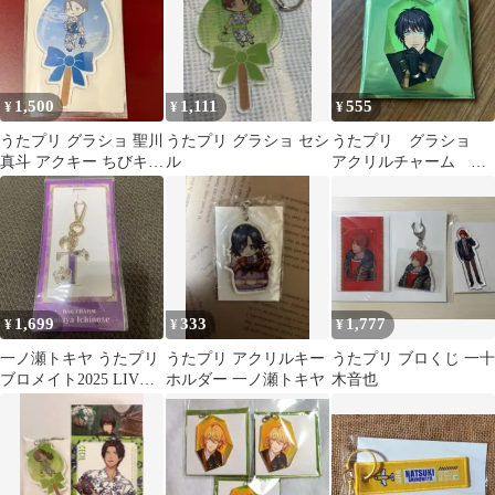
1,500
1,111
555
¥
¥
¥
うたプリ グラショ 聖川
うたプリ グラショ セシ
うたプリ グラショ
真斗 アクキー ちびキャ
ル
アクリルチャーム 愛
ラ 浴衣
島セシル
1,699
333
1,777
¥
¥
¥
一ノ瀬トキヤ うたプリ
うたプリ アクリルキー
うたプリ ブロくじ 一十
ブロメイト2025 LIVE
ホルダー 一ノ瀬トキヤ
木音也
EMOTION チャーム