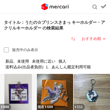
タイトル：うたの☆プリンスさまっ キーホルダー・ア
クリルキーホルダー の検索結果
並び替え
販売中のみ表示
新品、未使用
未使用に近い
個人
送料込み(出品者負担)
あんしん鑑定利用可能
L
888
600
555
¥
現在 ¥
¥