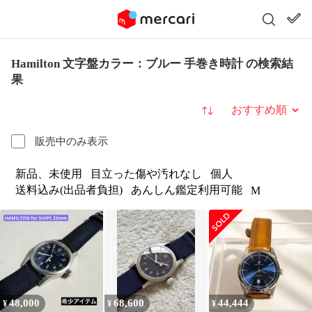
Hamilton 文字盤カラー：ブルー 手巻き時計 の検索結
果
並び替え
販売中のみ表示
新品、未使用
目立った傷や汚れなし
個人
送料込み(出品者負担)
あんしん鑑定利用可能
M
48,000
68,600
44,444
¥
¥
¥