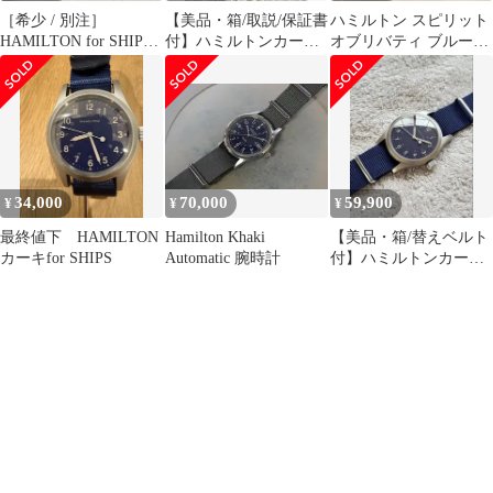
［希少 / 別注］
【美品・箱/取説/保証書
ハミルトン スピリット
HAMILTON for SHIPS
付】ハミルトンカーキ
オブリバティ ブルーの
33mm ネイビー
SHIPS限定手巻メカニ
文字盤
カル33mm
34,000
70,000
59,900
¥
¥
¥
最終値下 HAMILTON
Hamilton Khaki
【美品・箱/替えベルト
カーキfor SHIPS
Automatic 腕時計
付】ハミルトンカーキ
SHIPS限定手巻メカニ
カル38mm