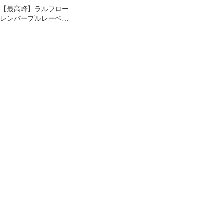
【最高峰】ラルフロー
レンパープルレーベル
カシミヤ100% タート
ルニット