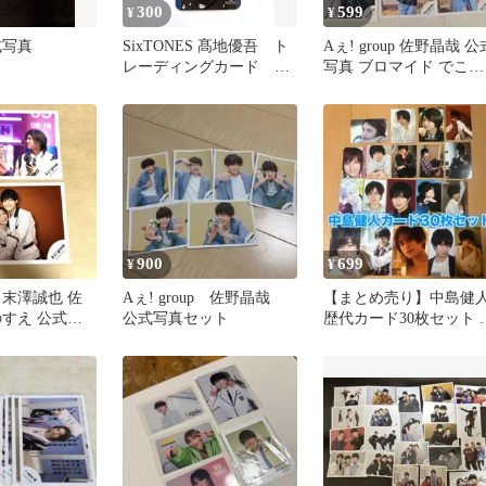
300
599
¥
¥
式写真
SixTONES 髙地優吾 ト
Aぇ! group 佐野晶哉 公
レーディングカード ト
写真 ブロマイド でこぼ
レカ ストーンズ
こライフ Runway
900
699
¥
¥
up 末澤誠也 佐
Aぇ! group 佐野晶哉
【まとめ売り】中島健
のすえ 公式写
公式写真セット
歴代カード30枚セット 
ト
クゾデタカ厚紙カード