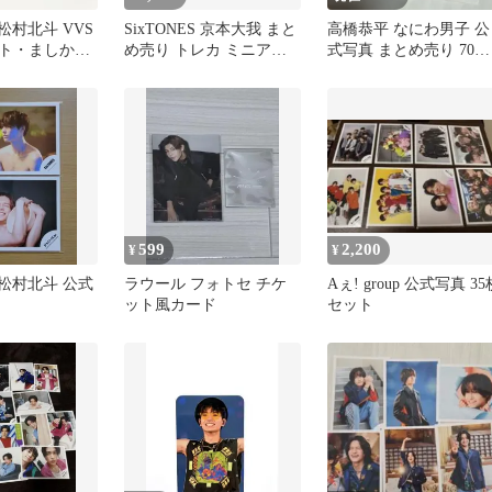
S 松村北斗 VVS
SixTONES 京本大我 まと
高橋恭平 なにわ男子 公
ト・ましかく
め売り トレカ ミニアク
式写真 まとめ売り 70枚
スタ
セット
599
2,200
¥
¥
S 松村北斗 公式
ラウール フォトセ チケ
Aぇ! group 公式写真 35
ット風カード
セット