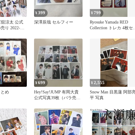
399
799
¥
¥
 宮舘涼太 公式
深澤辰哉 セルフィー
Ryosuke Yamada RED
り 2022-
Collection トレカ 4枚セ
ト
699
2,555
¥
¥
まとめ
Hey!Say!JUMP 有岡大貴
Snow Man 目黒蓮 阿部
公式写真39枚（バラ売り
平 写真
可）