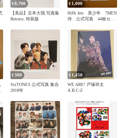
8,700
1,000
¥
¥
式
【美品】京本大我 写真集
HiHi Jets 美少年 7MEN
Retrace, 特装版
侍 公式写真 44枚セッ
ト 2020年
300
1,450
¥
¥
人
SixTONES 公式写真 集合
WE ARE! 戸塚祥太
セ
2018年
A.B.C-Z