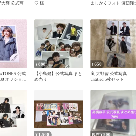
今野大輝 公式写
♡ 様
ましかくフォト 渡辺翔
888
650
¥
¥
xTONES 公式
【小島健】公式写真 まと
嵐 大野智 公式写真
.30 オフショ
め売り
untitled 5枚セット
1,500
500
¥
現在 ¥