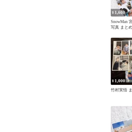
1,600
¥
SnowMan
写真 まとめ売
2024年
1,000
¥
竹村実悟 