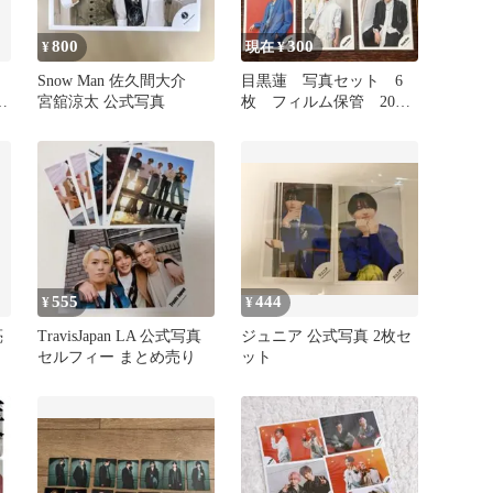
800
300
¥
現在 ¥
Snow Man 佐久間大介
目黒蓮 写真セット 6
ッ
宮舘涼太 公式写真
枚 フィルム保管 2023
2024 SnowMan
555
444
¥
¥
亮
TravisJapan LA 公式写真
ジュニア 公式写真 2枚セ
セルフィー まとめ売り
ット