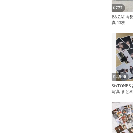
777
¥
B&ZAI 
真 13枚
2,500
¥
SixTONE
写真 まと