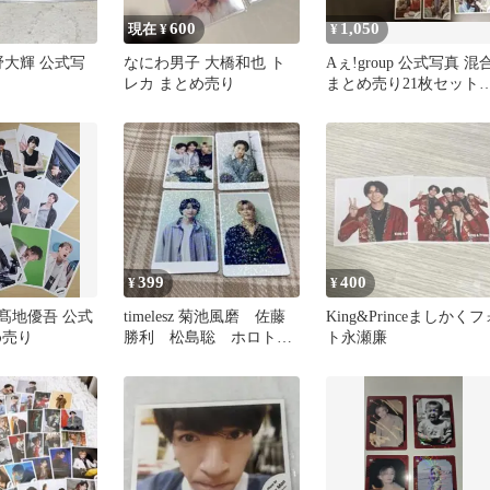
600
1,050
現在 ¥
¥
今野大輝 公式写
なにわ男子 大橋和也 ト
Aぇ!group 公式写真 混
レカ まとめ売り
まとめ売り21枚セット
【値下げしました】
399
400
¥
¥
S 髙地優吾 公式
timelesz 菊池風磨 佐藤
King&Princeましかくフ
め売り
勝利 松島聡 ホロトレ
ト永瀬廉
カ セット because