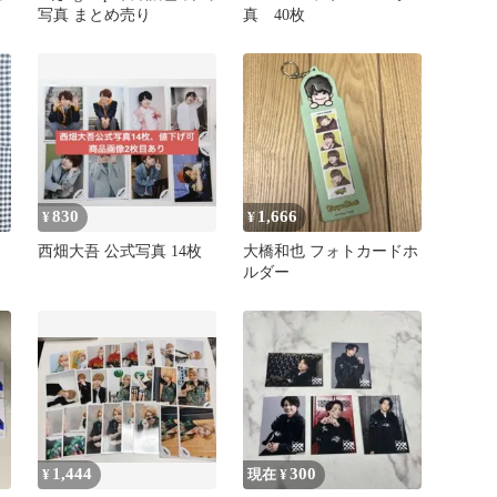
写真 まとめ売り
真 40枚
830
1,666
¥
¥
西畑大吾 公式写真 14枚
大橋和也 フォトカードホ
ルダー
1,444
300
¥
現在 ¥