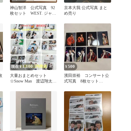
神山智洋 公式写真 92
京本大我 公式写真 まと
枚セット WEST. ジャニ
め売り
ーズWEST
1,100
500
現在 ¥
¥
枚
大量おまとめセット
濱田崇裕 コンサート公
☆Snow Man 渡辺翔太
式写真 8枚セット
公式写真70枚セット お
WEST. ジャニーズWEST
まけつき