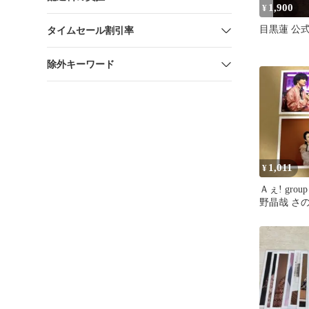
1,900
¥
目黒蓮 公
タイムセール割引率
除外キーワード
1,011
¥
Ａぇ! gro
野晶哉 さ
真 2枚セッ