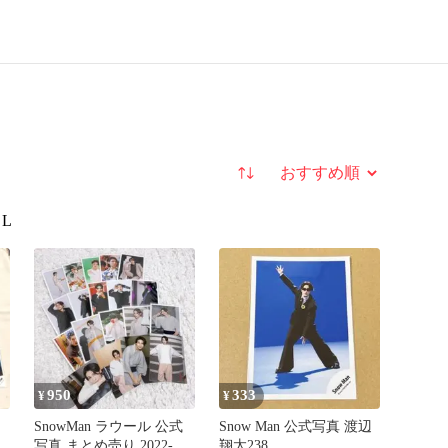
並び替え
L
950
333
¥
¥
SnowMan ラウール 公式
Snow Man 公式写真 渡辺
写真 まとめ売り 2022-
翔太238