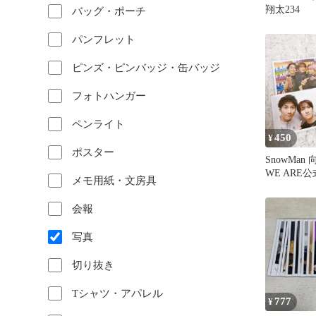
翔太234
バッグ・ポーチ
パンフレット
ピンズ・ピンバッジ・缶バッジ
フォトハンガー
ペンライト
450
¥
ポスター
SnowMa
WE ARE
メモ用紙・文房具
会報
写真
切り抜き
Tシャツ・アパレル
777
¥