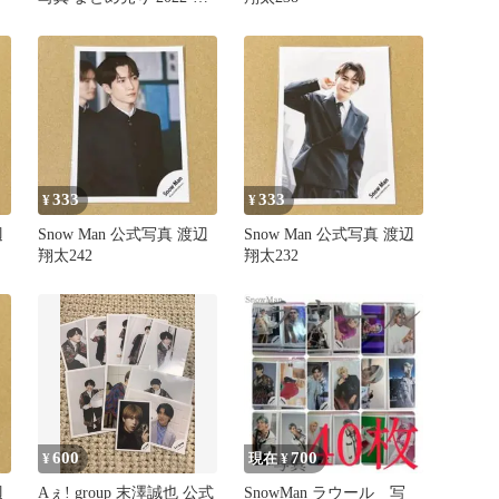
2026年
333
333
¥
¥
辺
Snow Man 公式写真 渡辺
Snow Man 公式写真 渡辺
翔太242
翔太232
600
700
¥
現在 ¥
辺
Aぇ! group 末澤誠也 公式
SnowMan ラウール 写