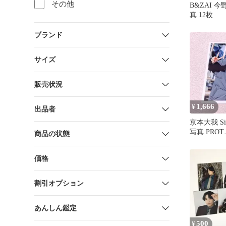
その他
B&ZAI 
真 12枚
ブランド
サイズ
販売状況
1,666
¥
出品者
京本大我 Si
写真 PROT
商品の状態
②
価格
割引オプション
あんしん鑑定
500
¥