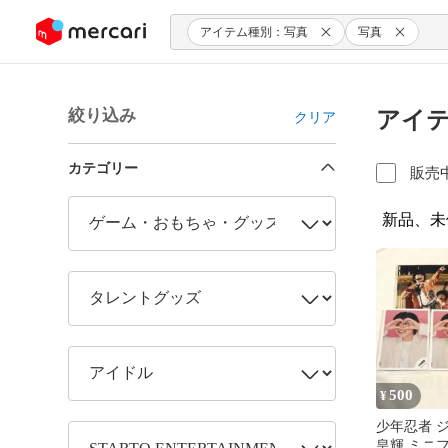
ンツにスキップ
アイテム種別：写真
写真
絞り込み
アイテ
クリア
カテゴリー
販売
新品、未
500
¥
少年忍者 
皇輝 ミニ