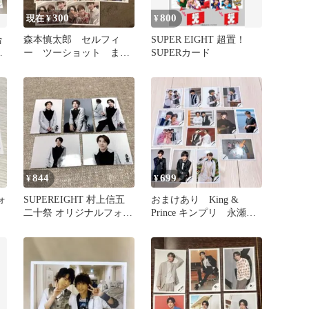
300
800
現在 ¥
¥
合
森本慎太郎 セルフィ
SUPER EIGHT 超置！
ー ツーショット まと
SUPERカード
め
844
699
¥
¥
ォ
SUPEREIGHT 村上信五
おまけあり King &
二十祭 オリジナルフォト
Prince キンプリ 永瀬
セット 写真 関ジャニ∞
廉 公式写真 14枚