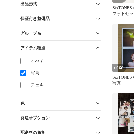
出品形式
SixTONE
フォトセッ
保証付き整備品
フォト
グループ名
アイテム種別
すべて
666
¥
写真
SixTONE
写真
チェキ
色
発送オプション
配送料の負担