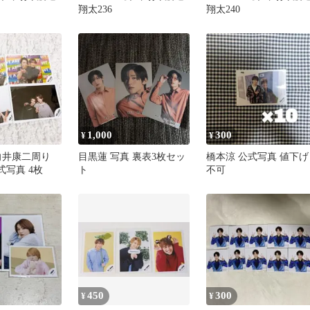
翔太236
翔太240
1,000
300
¥
¥
n 向井康二周り
目黒蓮 写真 裏表3枚セッ
橋本涼 公式写真 値下げ
公式写真 4枚
ト
不可
450
300
¥
¥