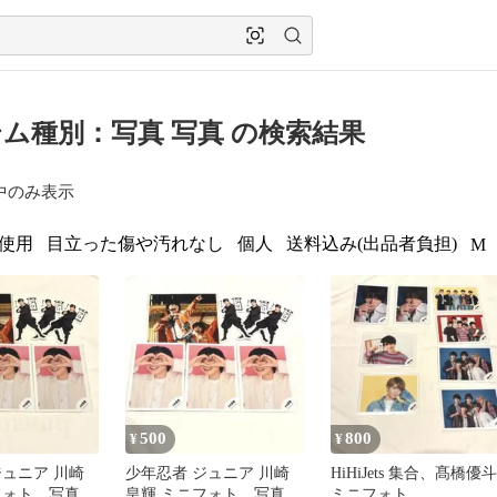
ム種別：写真 写真 の検索結果
中のみ表示
使用
目立った傷や汚れなし
個人
送料込み(出品者負担)
M
500
800
¥
¥
ジュニア 川崎
少年忍者 ジュニア 川崎
HiHiJets 集合、髙橋優斗
フォト、写真、
皇輝 ミニフォト、写真、
ミニフォト