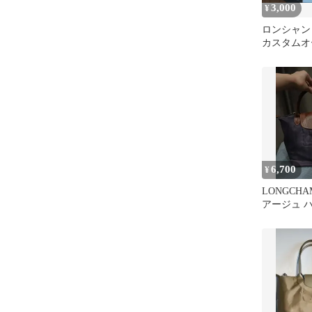
3,000
¥
ロンシャン
カスタムオ
バッグМ
6,700
¥
LONGCH
アージュ 