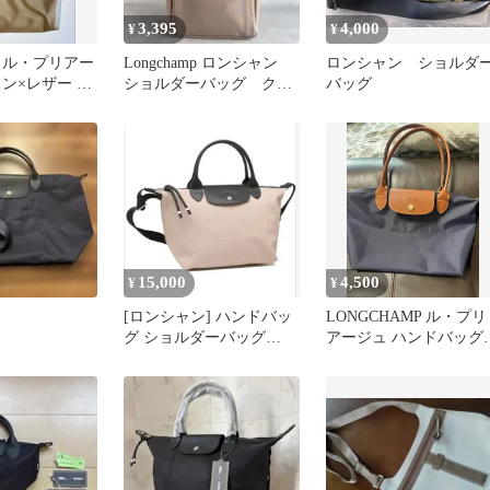
3,395
4,000
¥
¥
 ル・プリアー
Longchamp ロンシャン
ロンシャン ショルダ
ン×レザー ベ
ショルダーバッグ クロ
バッグ
ールド
スボディ サコッシュ
15,000
4,500
¥
¥
[ロンシャン] ハンドバッ
LONGCHAMP ル・プリ
グ ショルダーバッグ
アージュ ハンドバッグ
2ways
ネイビー