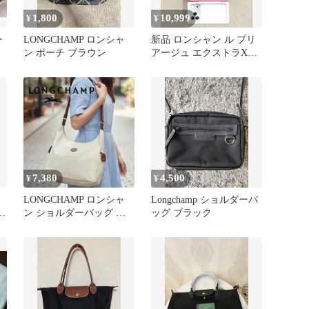
1,800
10,999
¥
¥
ー
LONGCHAMP ロンシャ
新品 ロンシャン ル プリ
ン ポーチ ブラウン
アージュ エクストラXS
ギモーヴ ピンク 2WAY
7,380
4,500
¥
¥
LONGCHAMP ロンシャ
Longchamp ショルダーバ
ン ショルダーバッグ ナ
ッグ ブラック
イロン レザー 肩掛け可