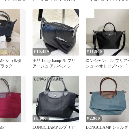
ーバッグ
イズ黒
10,499
11,500
¥
¥
AMP ショルダ
美品 Longchamp ル プリ
ロンシャン ル プリア
ブラック
アージュ アルペン ショ
ジュ ネオトップハンド
ルダーバッグ ブラック
バッグ 中サイズSブラ
ク
8,000
2,900
¥
¥
MP
LONGCHAMP ルプリア
LONGCHAMP ショルダ