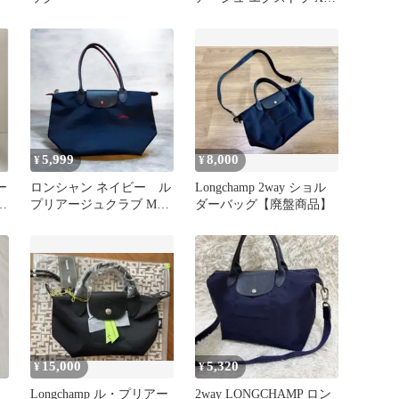
シャンパンゴールド
2WAY
5,999
8,000
¥
¥
ー
ロンシャン ネイビー ル
Longchamp 2way ショル
ル
プリアージュクラブ Mサ
ダーバッグ【廃盤商品】
ッ
イズ 2605 619 556
15,000
5,320
¥
¥
Longchamp ル・プリアー
2way LONGCHAMP ロン