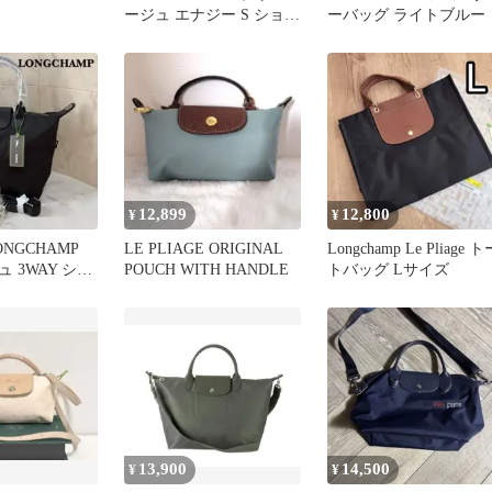
ージュ エナジー S ショル
ーバッグ ライトブルー
ダーバッグ 2way
12,899
12,800
¥
¥
NGCHAMP
LE PLIAGE ORIGINAL
Longchamp Le Pliage ト
 3WAY ショ
POUCH WITH HANDLE
トバッグ Lサイズ
グ黒 M
13,900
14,500
¥
¥