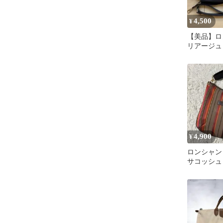
4,500
¥
【美品】ロ
リアージュ
4,900
¥
ロンシャン
サコッシュ
ナイロン 2w