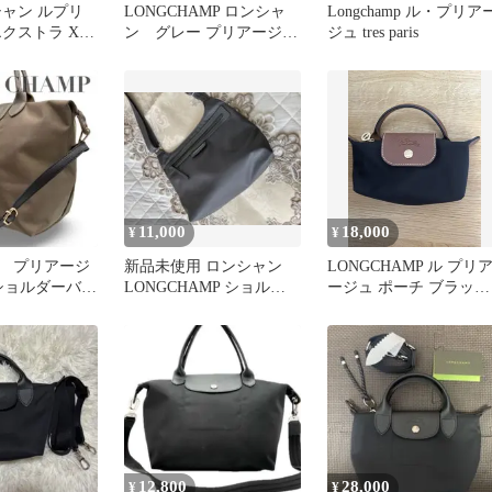
シャン ルプリ
LONGCHAMP ロンシャ
Longchamp ル・プリア
クストラ XS
ン グレー プリアージ
ジュ tres paris
ュ 2WAY
ュ ショルダー
11,000
18,000
¥
¥
 プリアージ
新品未使用 ロンシャン
LONGCHAMP ル プリ
 ショルダーバッ
LONGCHAMP ショルダ
ージュ ポーチ ブラック
 グレー 斜
ーバッグ グレー 軽量
XS
12,800
28,000
¥
¥