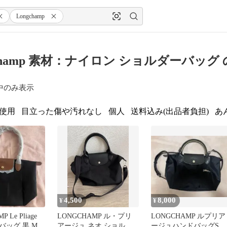
Longchamp
gchamp 素材：ナイロン ショルダーバッグ
中のみ表示
使用
目立った傷や汚れなし
個人
送料込み(出品者負担)
あ
4,500
8,000
¥
¥
 Le Pliage
LONGCHAMP ル・プリ
LONGCHAMP ルプリア
バッグ 黒 Mサ
アージュ ネオ ショルダ
ージュハンドバッグSサ