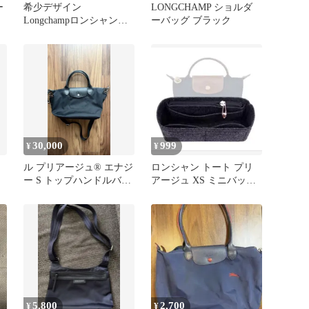
ー
希少デザイン
LONGCHAMP ショルダ
Longchampロンシャン
ーバッグ ブラック
ワンハンドバッグ 2way
ブラック
30,000
999
¥
¥
ア
ル プリアージュ® エナジ
ロンシャン トート プリ
ー S トップハンドルバッ
アージュ XS ミニバッグ
グ ロンシャン
専用インナーバッグ
5,800
2,700
¥
¥