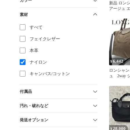
カラー
新品 ロン
アージュ エ
ピンクベージ
素材
すべて
フェイクレザー
本革
6,442
¥
ナイロン
ロンシャン
キャンバス/コットン
ュ 2way
グ トート
め掛け
付属品
汚れ・破れなど
発送オプション
28,000
¥