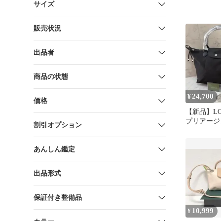
サイズ
販売状況
出品者
商品の状態
24,700
¥
価格
【新品】LO
プリアージュ
割引オプション
ルダーバッ
あんしん鑑定
出品形式
保証付き整備品
10,999
¥