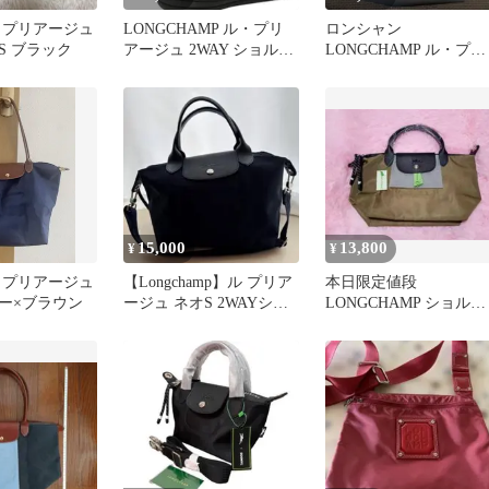
 プリアージュ
LONGCHAMP ル・プリ
ロンシャン
S ブラック
アージュ 2WAY ショルダ
LONGCHAMP ル・プリ
ーバッグ ブラック
アージュ XS エナジー 
ラック
15,000
13,800
¥
¥
 プリアージュ
【Longchamp】ル プリア
本日限定値段
ー×ブラウン
ージュ ネオS 2WAYショ
LONGCHAMP ショルダ
ルダーハンドバッグ
ーバッグ