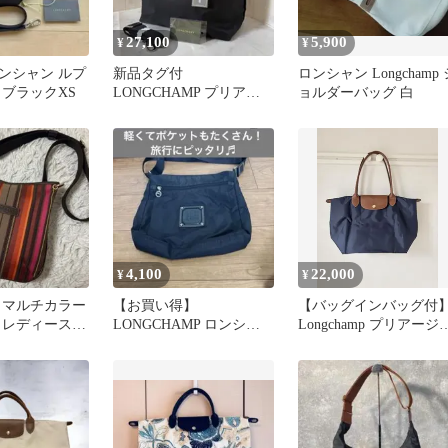
27,100
5,900
¥
¥
ンシャン ルプ
新品タグ付
ロンシャン Longchamp 
 ブラックXS
LONGCHAMP プリアー
ョルダーバッグ 白
ジュ 3WAY ショルダー
バッグ黒 M
4,100
22,000
¥
¥
 マルチカラー
【お買い得】
【バッグインバッグ付
 レディース
LONGCHAMP ロンシャ
Longchamp プリアージ
ay
ン ショルダーバッグ ブ
M ショルダーバッグ
ラック