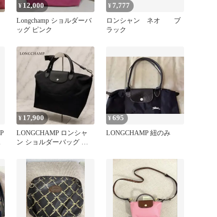
12,000
7,777
¥
¥
Longchamp ショルダーバ
ロンシャン ネオ ブ
ッグ ピンク
ラック
17,900
695
¥
¥
P
LONGCHAMP ロンシャ
LONGCHAMP 紐のみ
ル
ン ショルダーバッグ ブ
ラック ナイロン 2way