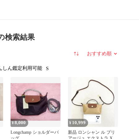
 の検索結果
並び替え
んしん鑑定利用可能
S
8,000
10,999
¥
¥
Longchamp ショルダーバ
新品 ロンシャン ル プリ
ッグ
アージュ エクストラ XS