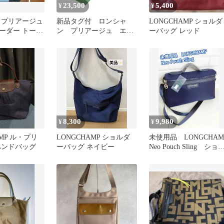
23,500
5,400
¥
¥
 プリアージュ
新品タグ付 ロンシャ
LONGCHAMP ショルダ
ーダー トート
ン プリアージュ エナ
ーバッグ レッド
ジー 2WAYショルダー
バッグ黒 XS
8,300
9,980
¥
¥
AMP ル・プリ
LONGCHAMP ショルダ
未使用品 LONGCHAM
ハンドバッグ
ーバッグ ネイビー
Neo Pouch Sling ショ
ダーバッグ