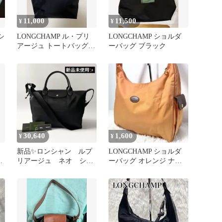
11,000
11,500
¥
¥
シ
LONGCHAMP ル・プリ
LONGCHAMP ショルダ
アージュ トートバッグ
ーバッグ ブラック
ブラック
30,640
1,600
¥
¥
】
新品✨ロンシャン ルプ
LONGCHAMP ショルダ
ュ
リアージュ ネオ ショ
ーバッグ オレンジ ナイ
ルダーバッグ ブラッ
ロン レザー 斜め掛け A4
ク ナイロン