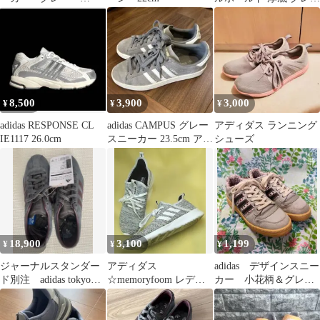
24.5cm＊
23.5
8,500
3,900
3,000
¥
¥
¥
adidas RESPONSE CL
adidas CAMPUS グレー
アディダス ランニング
IE1117 26.0cm
スニーカー 23.5cm アデ
シューズ
ィダス
18,900
3,100
1,199
¥
¥
¥
ジャーナルスタンダー
アディダス
adidas デザインスニー
ド別注 adidas tokyo
☆memoryfoom レディ
カー 小花柄＆グレ
24cm
ーススニーカー
ー 23.5cm おまけバ
23.5ⅽⅿ
ッグ付き