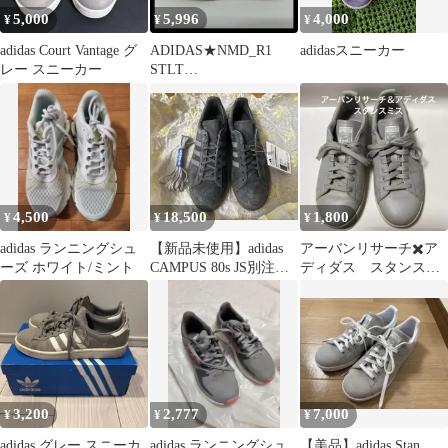
5,000
5,996
4,000
¥
¥
¥
adidas Court Vantage グ
ADIDAS★NMD_R1
adidasスニーカー
レー スニーカー
STLT
PK★24.5cm★CQ2390
4,500
18,500
1,800
¥
¥
¥
adidas ランニングシュ
【新品未使用】adidas
アーバンリサーチ✖️ア
ーズ ホワイト/ミント
CAMPUS 80s JS別注ス
ディダス スタンスミ
ニーカー
ス 24.0㎝
3,200
2,777
7,000
¥
¥
¥
adidas グレー スニーカ
adidas ランニングシュ
【美品】adidas Stan