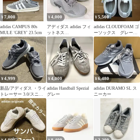
7,000
4,000
5,500
¥
¥
¥
adidas CAMPUS 80s
アディダス adidas フィ
adidas CLOUDFOAM ゴ
MULE 'GREY' 23.5cm
ットネス
ーソックス グレー
PROBOUNCE2018 22.5
25.0cm 箱付き
4,999
4,000
6,480
¥
¥
¥
新品/アディダス ・ライ
adidas Handball Spezial
adidas DURAMO SL ス
トレーサー 3.0/スニー
グレー
ニーカー
カー・23.5cm・グレー