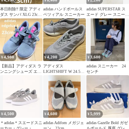
4,990
8,400
2,200
¥
¥
¥
本日削除‼️ 限定 アディ
adidas ハンドボールス
adidas SUPERSTAR ス
ダス サンバ XLG 23cm
ペツィアル スニーカー
エード グレー スニーカ
グレー 即購入OK 厚底
ー
4,980
4,200
3,600
¥
¥
¥
【新品】アディダス ラ
アディダス
adidas スニーカー 24
ンニングシューズ エッ
LIGHTSHIFT W 24.5cm
センチ
ジ ラックス4 23cm
JH9324
4,500
4,600
5,999
¥
¥
¥
＊adidas＊スエードスニ
adidas Adifom メガジェ
adidas Gazelle Bold ガゼ
ーカー・グレー・
ーン 22cm
ルボールド 厚底 グレー