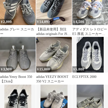
2,000
14,099
4,500
¥
¥
¥
adidas グレー スニーカ
【新品未使用】別注
アディダス レトロピー
ー
adidas originals For JS
E5 厚底 スニーカー
TOKYO
22.5cm 【即日発送】
3,980
15,000
5,000
¥
¥
¥
adidas Yeezy Boost 350
adidas YEEZY BOOST
ECLYPTIX 2000
【23cm】
350 V2 スニーカー