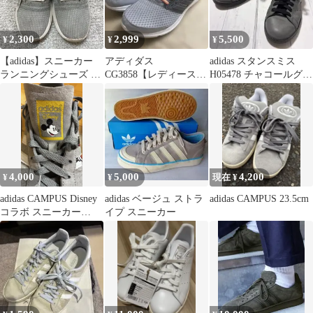
2,300
2,999
5,500
¥
¥
¥
【adidas】スニーカー
アディダス
adidas スタンスミス
ランニングシューズ グ
CG3858【レディース
H05478 チャコールグレ
レーBB0837
25cm】
ー／ブラック 24cm
4,000
5,000
4,200
¥
¥
現在 ¥
adidas CAMPUS Disney
adidas ベージュ ストラ
adidas CAMPUS 23.5cm
コラボ スニーカー
イプ スニーカー
25.0cm