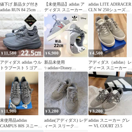
値下げ 新品タグ付き
【未使用品】adidas ア
adidas LITE ADIRACER
adidas RUN 84 25cm ス
ディダス スニーカー
CLN W 250シューズで
ニーカー
23cm
す。
11,580
6,900
4,500
¥
¥
¥
アディダス adidas ウル
新品未使用
アディダス（adidas）レ
トラブースト 5 ゴアテ
✨adidas×Disney
ディース スニーカー 厚
ックス GORE-TEX
CAMPUS 22cmミッキー
底 ライトグレー
コラボ人気
11,900
3,280
3,200
¥
¥
¥
未使用品adidas
adidas(アディダス) レデ
adidas スニーカー グレ
CAMPUS 80S スニーカ
ィース スリーク
ー VL COURT 23.5
ー 245
SUEDEBREAKNET