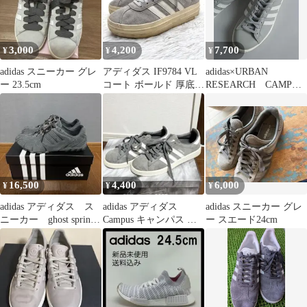
3,000
4,200
7,700
¥
¥
¥
adidas スニーカー グレ
アディダス IF9784 VL
adidas×URBAN
ー 23.5cm
コート ボールド 厚底
RESEARCH CAMPUS
プラットフォームソー
80S【新品・未使用】
ル
16,500
4,400
6,000
¥
¥
¥
adidas アディダス ス
adidas アディダス
adidas スニーカー グレ
ニーカー ghost sprint
Campus キャンパス ス
ー スエード24cm
グレー
エード グレー