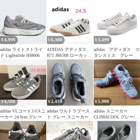
4,999
6,300
3,499
¥
¥
¥
adidas ライトストライ
ADIDAS アディダス
adidas アディダス ス
ド Lightstride IH8606
R71 JR6508 ローカット
タンスミス グレー
スニーカー24.5
ホワイト スニーカー
4,580
2,450
1,980
¥
¥
¥
adidas VLコート3.0スニ
adidas ウルトラブース
adidas スニーカー
ーカー 24.0cm グレー
ト グレー スニーカー
CLIMACOOL グレー/ピ
ンク