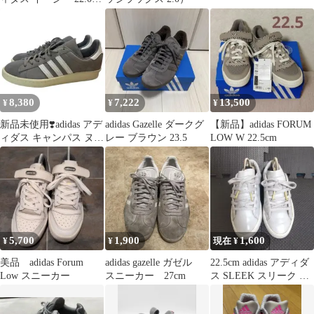
新品未使用
8,380
7,222
13,500
¥
¥
¥
新品未使用❣️adidas アデ
adidas Gazelle ダークグ
【新品】adidas FORUM
ィダス キャンパス ヌバ
レー ブラウン 23.5
LOW W 22.5cm
ックレザー 23.5cm
5,700
1,900
1,600
¥
¥
現在 ¥
美品 adidas Forum
adidas gazelle ガゼル
22.5cm adidas アディダ
Low スニーカー
スニーカー 27cm
ス SLEEK スリーク 灰
色