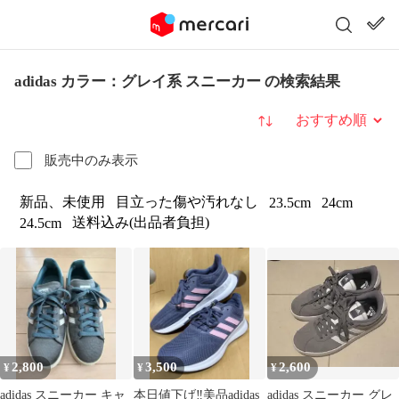
adidas カラー：グレイ系 スニーカー の検索結果
並び替え
販売中のみ表示
新品、未使用
目立った傷や汚れなし
23.5cm
24cm
送料込み(出品者負担)
24.5cm
2,800
3,500
2,600
¥
¥
¥
adidas スニーカー キャ
本日値下げ‼️美品adidas
adidas スニーカー グレ