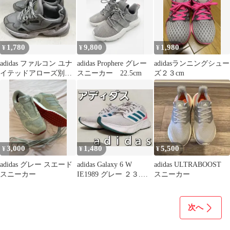
1,780
9,800
1,980
¥
¥
¥
adidas ファルコン ユナ
adidas Prophere グレー
adidasランニングシュー
イテッドアローズ別注
スニーカー 22.5cm
ズ２３cm
グレー 23.5㌢
3,000
1,480
5,500
¥
¥
¥
adidas グレー スエード
adidas Galaxy 6 W
adidas ULTRABOOST
スニーカー
IE1989 グレー ２３.５
スニーカー
cm
次へ