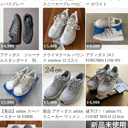
ンパスグレー
スニーカーグレーxピン
ー ホワイト
ク サイズ23.5送料込み
4,900
5,480
4,500
¥
¥
¥
アディダス ジャーナ
クライマクール バウン
アディダス 24.5
ルスタンダード 別
ス timelesz ロゴ入りシ
FORUM84 LOW BYビ
注 CAMPUS 80s
ューチャーム 篠塚大輝
ューティーアンドユー
スコラボ
5,000
5,400
4,980
¥
¥
¥
【美品】adidas スーパ
新品 アディダス adidas
値下げ！！adidas VL
ースター W EMMI
スニーカー ウィメンズ
COURT BOLD 23.0cm
HP5514 23.5cm
24㎝ グレー