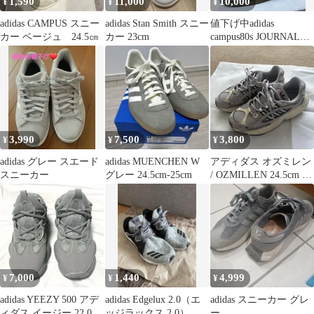
1,590
11,000
10,000
¥
¥
¥
adidas CAMPUS スニー
adidas Stan Smith スニー
値下げ中adidas
カー ベージュ 24.5㎝
カー 23cm
campus80s JOURNAL
STANDARD
3,990
7,500
3,800
¥
¥
¥
adidas グレー スエード
adidas MUENCHEN W
アディダス オズミレン
スニーカー
グレー 24.5cm-25cm
/ OZMILLEN 24.5cm 日
本未発売カラー
7,000
1,440
4,999
¥
¥
¥
adidas YEEZY 500 アデ
adidas Edgelux 2.0（エ
adidas スニーカー グレ
ィダス イージー 22.0cm
ッジラックス 2.0）
ー