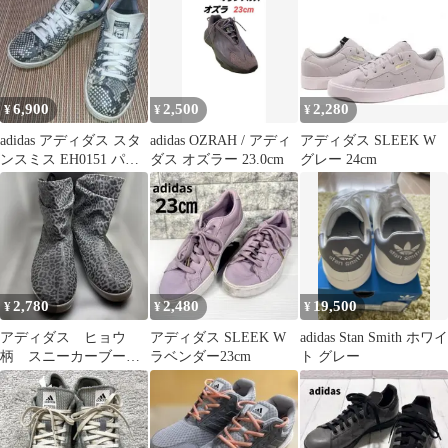
6,900
2,500
2,280
¥
¥
¥
adidas アディダス スタ
adidas OZRAH / アディ
アディダス SLEEK W
ンスミス EH0151 パイ
ダス オズラー 23.0cm
グレー 24cm
ソン 24.5cm
2,780
2,480
19,500
¥
¥
¥
アディダス ヒョウ
アディダス SLEEK W
adidas Stan Smith ホワイ
柄 スニーカーブー
ラベンダー23cm
ト グレー
ツ 24.5㎝ グレー
バックリボン