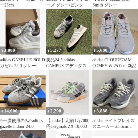
ー23cm
ーズ グレー/ピンク
Smith グレー
3,800
5,277
5,600
¥
¥
¥
adidas GAZELLE BOLD
美品24.5 adidas
adidas CLOUDFOAM
ガゼル 22.0 グレー 厚
CAMPUS アディダス
COMFY W 25.0cm 新品
底スニーカー
キャンパス HC342
14,000
2,200
3,888
¥
¥
¥
⭐️一度使用のみ⭐️adidas
【adidas】定価1万7000
adidas ライトブレイズ
gazelle indoor 24.0
円Originals ZX 10,000
スニーカー 23.5cm
IH8606 箱無し