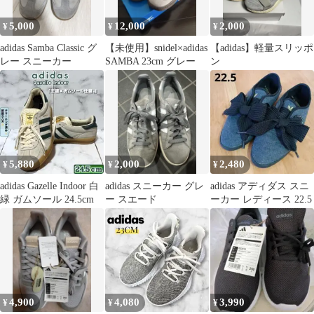
5,000
12,000
2,000
¥
¥
¥
adidas Samba Classic グ
【未使用】snidel×adidas
【adidas】軽量スリッポ
レー スニーカー
SAMBA 23cm グレー
ン
5,880
2,000
2,480
¥
¥
¥
adidas Gazelle Indoor 白
adidas スニーカー グレ
adidas アディダス スニ
緑 ガムソール 24.5cm
ー スエード
ーカー レディース 22.5
4,900
4,080
3,990
¥
¥
¥