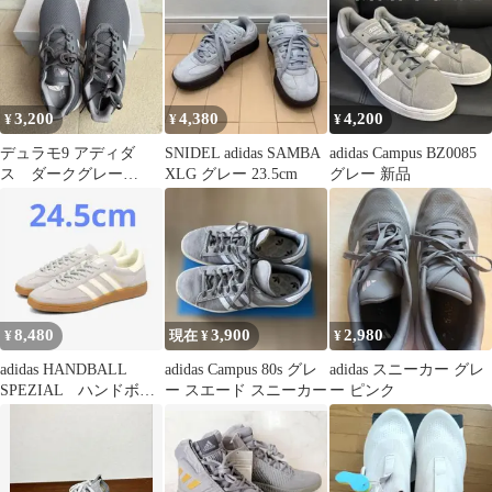
3,200
4,380
4,200
¥
¥
¥
デュラモ9 アディダ
SNIDEL adidas SAMBA
adidas Campus BZ0085
ス ダークグレー
XLG グレー 23.5cm
グレー 新品
（46）26.0cm 未使用品
8,480
3,900
2,980
¥
現在 ¥
¥
adidas HANDBALL
adidas Campus 80s グレ
adidas スニーカー グレ
SPEZIAL ハンドボー
ー スエード スニーカー
ー ピンク
ル スペツィアル