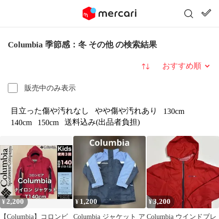
Columbia 季節感：冬 その他 の検索結果
並び替え
販売中のみ表示
目立った傷や汚れなし
やや傷や汚れあり
130cm
送料込み(出品者負担)
140cm
150cm
2,200
1,200
3,200
¥
¥
¥
【Columbia】コロンビ
Columbia ジャケット ア
Columbia ウインドブレ