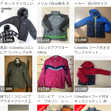
ア キッズ ナイロンジャ
メリカ 130cm相当 大き
ーカー 約150サイズ
ケット 140 ポケッタブ
め
ル
3,800
2,450
3,000
¥
¥
¥
美品✨Colombiaコロン
コロンビアアウター
Columbia フード付きダ
ビア リバーシブル中綿
140cm
ウンジャケット
ダウン ブラック 3T 100
M（140cm） キッズサ
イズ
1,600
1,700
1,160
¥
¥
¥
値下げ！コロンビア
コロンビア ジャンバ
Columbia☆フード付き
アウターフリース上
ー ブルゾン レッ
キッズジャケット 赤/紺
着 150 グレー
ド 10/12 150
サイズxxs