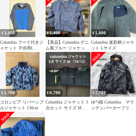
3,400
1,400
1,600
¥
¥
¥
Columbia フード付きジ
【美品】Columbia デニ
Columbia 迷彩柄ジャケ
ャケット 子供用L
ム風ブルー ジャケッ
ット Lサイズ
150〜160㎝ 青/紺色
ト OMNI-TECH
1,700
6,700
2,700
¥
¥
¥
コロンビア リバーシブ
Columbia ジャケット 3
ゆ*)様 Columbia マウ
ルジャケット 130cm
点セット サイズ M
ンテンパーカーフリー
(10/12)
スセット オムニテッ
ク 防水