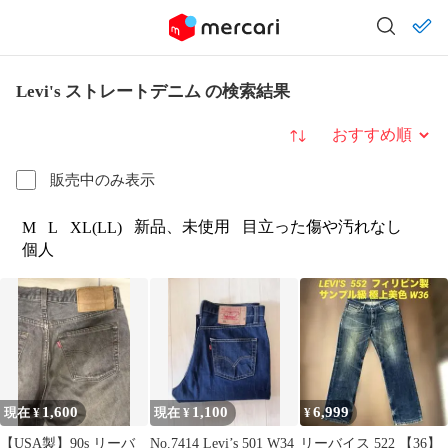
Levi's ストレートデニム の検索結果
並び替え
販売中のみ表示
新品、未使用
目立った傷や汚れなし
M
L
XL(LL)
個人
1,600
1,100
6,999
現在 ¥
現在 ¥
¥
【USA製】90s リーバ
No.7414 Levi’s 501 W34
リーバイス 522 【36】