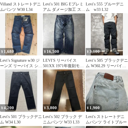
Villand ストレートデニ
Levi's 501 BIG Eプレミ
Levi's 555 ブルーデニ
ムパンツ W30 L34
アム ダメージ加工 スト
ム w33 L32
レートデニム
1,680
16,500
3,100
¥
¥
¥
Levi’s Signature w30 ジ
LEVI'S リーバイス
Levi’s 505 ブラックデニ
ーンズ リーバイス シグ
501XX 1971年復刻モデ
ム W36L29 リーバイス
ネチャー
ル 日本製
505 後染め
4,200
3,800
1,900
¥
¥
¥
Levi's 501 ブラックデニ
Levi's 502 ブラック デ
Levi's ストレートデニ
ム W34 L30
ニムパンツ W33 L33
ムパンツ ライトブルー