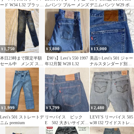
ード W34 L32 ブラック
ムパンツ ブルー メンズ
デニムパンツ W29 ボタ
デニムパンツ 19年製
ン裏524
1,750
3,800
13,000
¥
¥
¥
本日23時まで限定半額
【90’s】Levi’s 550 1997
美品✨Levi's 501 ジャー
セール中 メンズ スト
年12月製 W28 L32
ナルスタンダード別注
レートデニムパンツ ダ
W36 ビックE デニム
メージ加工
1,999
3,799
2,480
¥
¥
¥
Levi's 501 ストレートデ
リーバイス ビック
LEVI’S リーバイス 505
ニム premium
E 502 大きいサイズ
w38 l32 ワイドストレー
W33
トデニム