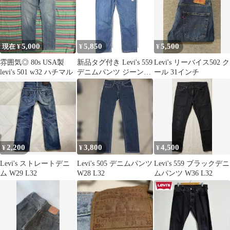
5,000
5,850
5,500
現在 ¥
¥
¥
雰囲気◎ 80s USA製
新品タグ付き Levi's 559
Levi's リーバイス502 ク
levi's 501 w32 ハチマル
デニムパンツ ジーンズ
ール 31インチ
W36 L30 XL
2,200
3,800
4,500
¥
¥
¥
Levi's ストレートデニ
Levi's 505 デニムパンツ
Levi's 559 ブラックデニ
ム W29 L32
W28 L32
ムパンツ W36 L32