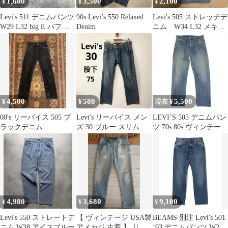
1,600
3,500
2,100
¥
¥
¥
Levi's 511 デニムパンツ
90s Levi’s 550 Relaxed
Levi's 505 ストレッチデ
W29 L32 big E パフォ
Denim
ニム W34 L32 メキシ
ーマンス
コ製
4,500
580
5,500
¥
¥
現在 ¥
00's リーバイス 505 ブ
Levi's リーバイス メン
LEVI’S 505 デニムパン
ラックデニム
ズ 30 ブルー スリムス
ツ 70s 80s ヴィンテージ
トレートジーンズ
古着 USA製
4,980
3,680
9,100
¥
¥
¥
Levi's 550 ストレートデ
【 ヴィンテージ USA製
BEAMS 別注 Levi's 501
ニム W38 アイスブルー
アメカジ 古着 】 リー
‘93 デニムパンツ W28