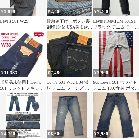
5,888
2,400
7,200
¥
¥
¥
Levi’s 501 W29
緊急値下げ ボタン裏
Levis PReMIUM 501ST
刻印134M USA製 Levis
ブラック デニム テーパ
550 W34 L32
ード W34
11,333
7,480
3,900
¥
¥
¥
【新品未使用】Levi's
Levi’s 501 W32 L34 濃
90s Levi's 501 ホワイト
501 リジッド メキシコ
紺 デニム ジーンズ ス
デニム 1997年製 ボタン
製 W38 ビッグサイズ
トレート
裏299
4,700
6,600
2,980
¥
¥
¥