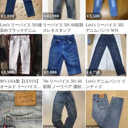
3,000
43,980
3,500
¥
¥
¥
Levi's リーバイス 501後
リーバイス 501 66前期
Levi's リーバイス 505
染めブラックデニム
スレキスタンプ
デニムパンツ W31
8,900
9,800
4,750
¥
¥
¥
90’s USA製【LEVI'S】
70s リーバイス 501 66
Levi's デニムパンツ イ
オールド リーバイス
前期 ノーリペア 濃紺
ンディゴ
501 オリジナル ホワイ
縦落ち オリジナル
ト デニム ジーンズ 白
◆size：w34 (86㎝)