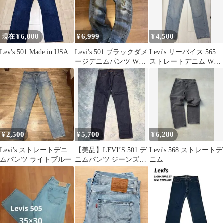
6,000
6,999
4,500
現在 ¥
¥
¥
Lev's 501 Made in USA
Levi's 501 ブラックダメ
Levi's リーバイス 565
ージデニムパンツ W32
ストレートデニム W29
L32 y2k
L32
2,500
5,700
6,280
¥
¥
¥
Levi's ストレートデニ
【美品】LEVI’S 501 デ
Levi's 568 ストレートデ
ムパンツ ライトブルー
ニムパンツ ジーンズ
ニム
W30 L32