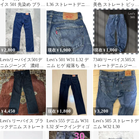
イス 501 先染め ブラッ
L36 ストレートデニム
美色 ストレート ビッグ
ク デニム W33 L34
ジーンズ
サイズ フィリピン
2,800
1,900
1,000
¥
現在 ¥
現在 ¥
Levisリーバイス501デ
Levi’s 501 W31 L32 デ
7340/リーバイス505ス
ニムジーンズ 濃紺
ニム ヒゲ 縦落ち 色落
トレートデニムジーン
W29×L32
ち 00s
ズ38x32
4,450
1,800
3,200
¥
現在 ¥
¥
Levi's リーバイス ブラ
Levi's 555 デニム W31
Levi's 505 ストレートデ
ックデニム ストレート
L32 ダークインディゴ
ニム W32 L30