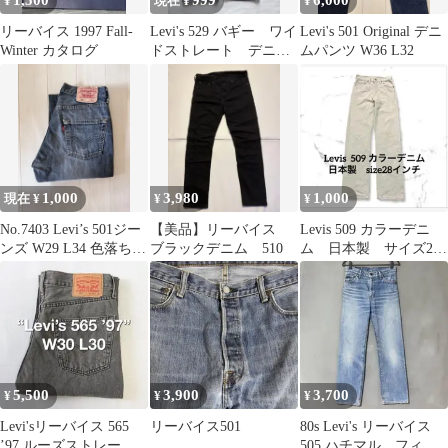
1,500
999
6,000
¥
現在 ¥
¥
リーバイス 1997 Fall-
Levi's 529 バギー ワイ
Levi's 501 Original デニ
Winter カタログ
ドストレート デニム
ムパンツ W36 L32
グレー W40 希少
1,000
3,980
1,000
現在 ¥
¥
¥
No.7403 Levi’s 501ジー
【美品】リーバイス
Levis 509 カラーデニ
ンズ W29 L34 色落ち
ブラックデニム 510
ム 日本製 サイズ28
ストレート
インチ
5,500
3,900
3,700
¥
¥
¥
Levi'sリーバイス 565
リーバイス501
80s Levi's リーバイス
’97 ルーズストレート
505 ハチマル フィリ