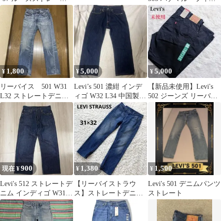
ブラックW30L30
ピン製 デニム
1,800
5,000
5,000
¥
¥
¥
リーバイス 501 W31
Levi’s 501 濃紺 インデ
【新品未使用】Levi's
L32 ストレートデニム
ィゴ W32 L34 中国製
502 ジーンズ リーバイ
ジーンズ
ボタン裏3496
ス W38 L30
900
1,380
1,500
現在 ¥
¥
¥
Levi's 512 ストレートデ
【リーバイストラウ
Levi's 501 デニムパンツ
ニム インディゴ W31
ス】ストレートデニム
ストレート
L34
パンツ 31x32 インディ
ゴブルー541