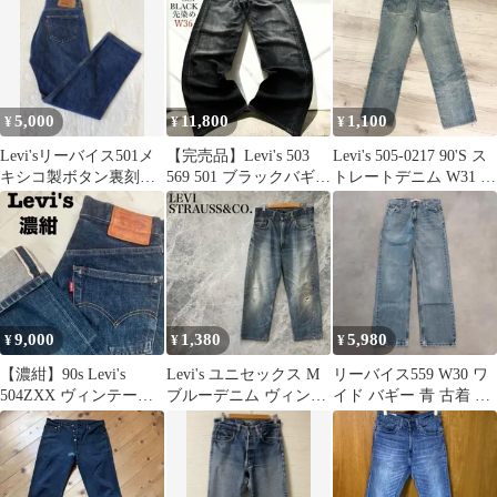
5,000
11,800
1,100
¥
¥
¥
Levi'sリーバイス501メ
【完売品】Levi's 503
Levi's 505-0217 90'S ス
キシコ製ボタン裏刻印
569 501 ブラックバギー
トレートデニム W31 フ
4032ストレートデニム
デニム 501XX
ェード
9,000
1,380
5,980
¥
¥
¥
【濃紺】90s Levi's
Levi's ユニセックス M
リーバイス559 W30 ワ
504ZXX ヴィンテージ
ブルーデニム ヴィンテ
イド バギー 青 古着 00s
ビッグE 赤耳 日本製
ージ ストレート
Y2K 21740