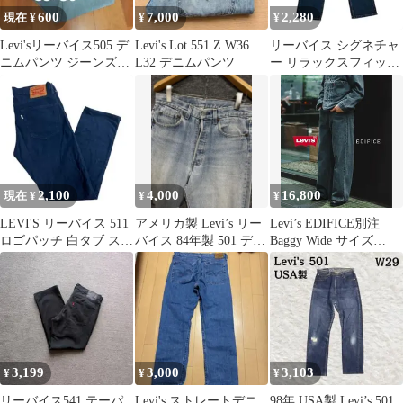
600
7,000
2,280
現在 ¥
¥
¥
Levi'sリーバイス505 デ
Levi's Lot 551 Z W36
リーバイス シグネチャ
ニムパンツ ジーンズ
L32 デニムパンツ
ー リラックスフィット
W35×L30
デニム W34 濃紺インデ
ィゴ
2,100
4,000
16,800
現在 ¥
¥
¥
LEVI'S リーバイス 511
アメリカ製 Levi’s リー
Levi’s EDIFICE別注
ロゴパッチ 白タブ スト
バイス 84年製 501 デニ
Baggy Wide サイズ
レッチ カラーパンツ
ムパンツw32
32（L28）
3,199
3,000
3,103
¥
¥
¥
リーバイス541 テーパ
Levi's ストレートデニ
98年 USA製 Levi’s 501