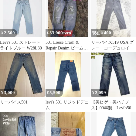
2,500
33,000
400
¥
¥
現在 ¥
Levi's 501 ストレート
501 Loose Crash &
リーバイス519 USA グ
ライトブルー W28L30
Repair Denim ビームス
レー コーデュロイ
限定 30
3,000
5,500
2,099
¥
¥
¥
リーバイス501
levi's 501 リジッドデニ
【美ヒゲ・美ハチノ
ム
ス】09年製 Levi's501
デニム W29 フィリピン
製