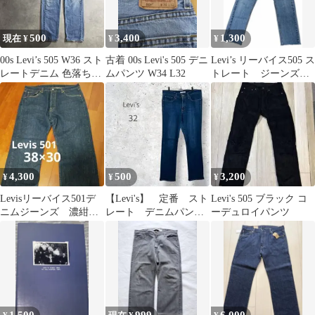
500
3,400
1,300
現在 ¥
¥
¥
00s Levi’s 505 W36 スト
古着 00s Levi's 505 デニ
Levi’s リーバイス505 ス
レートデニム 色落ち
ムパンツ W34 L32
トレート ジーンズ
USA定番
古着
4,300
500
3,200
¥
¥
¥
Levisリーバイス501デ
【Levi's】 定番 スト
Levi's 505 ブラック コ
ニムジーンズ 濃紺
レート デニムパン
ーデュロイパンツ
W38×L30
ツ インディゴ ジー
パン 32