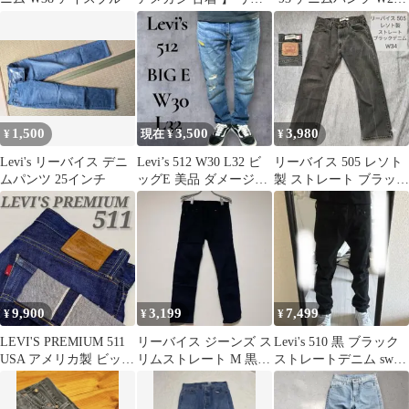
バイス 501 デニム
L30
1,500
3,500
3,980
¥
現在 ¥
¥
Levi's リーバイス デニ
Levi’s 512 W30 L32 ビ
リーバイス 505 レソト
ムパンツ 25インチ
ッグE 美品 ダメージ加
製 ストレート ブラック
工 デニム
デニム W34
9,900
3,199
7,499
¥
¥
¥
LEVI'S PREMIUM 511
リーバイス ジーンズ ス
Levi's 510 黒 ブラック
USA アメリカ製 ビッグ
リムストレート M 黒
ストレートデニム swag
E 赤耳 W33
ブラック 美脚 メン
y2k yoko
ズ スキニー