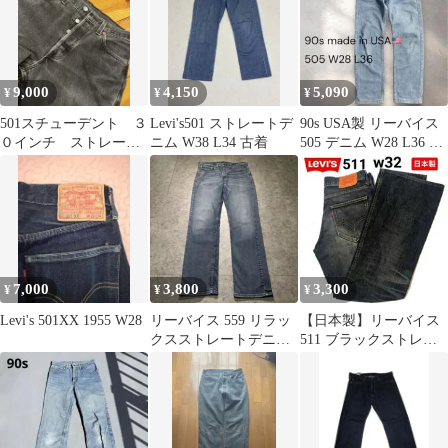
9,000
4,150
5,090
¥
¥
¥
501スチューデント ３
Levi's501 ストレートデ
90s USA製 リーバイス
０インチ ストレート
ニム W38 L34 古着
505 デニム W28 L36 ア
デニムUSA製
イスブルー 米国製
7,000
3,800
3,300
¥
¥
¥
Levi's 501XX 1955 W28
リーバイス 559 リラッ
【日本製】リーバイス
クスストレートデニム
511 ブラックストレー
鬼ヒゲ ストレッチ W34
トデニム w32 髭蜂の巣
良好