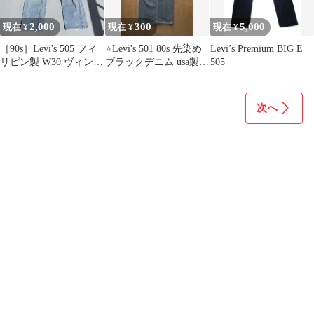
2,000
300
5,000
現在 ¥
現在 ¥
現在 ¥
［90s］Levi's 505 フィ
⭐️Levi's 501 80s 先染め
Levi’s Premium BIG E
リピン製 W30 ヴィンテ
ブラックデニム usa製
505
ージ 古着
w32 l32
次へ