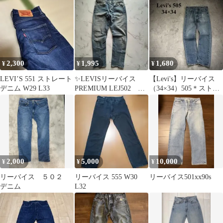
2,300
1,995
1,680
¥
¥
¥
LEVI’S 551 ストレート
✨LEVISリーバイス
【Levi's】リーバイス
デニム W29 L33
PREMIUM LEJ502 エ
（34×34）505＊ストレ
ンジニアジーンズ
ートデニム＊ジーンズ
HN204
＊ヒゲ
2,000
5,000
10,000
¥
¥
¥
リーバイス ５０２
リーバイス 555 W30
リーバイス501xx90s
デニム
L32