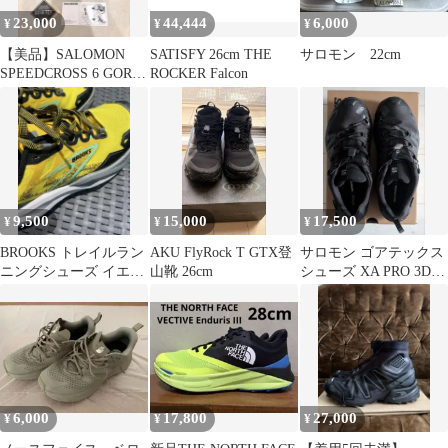
23,000
44,444
6,000
¥
¥
¥
【美品】SALOMON
SATISFY 26cm THE
サロモン 22cm
SPEEDCROSS 6 GORE-
ROCKER Falcon
TEX 20 YRS
9,500
15,000
17,500
¥
¥
¥
BROOKS トレイルラン
AKU FlyRock T GTX登
サロモン ゴアテックス
ニングシューズ イエロ
山靴 26cm
シューズ XA PRO 3D
ー
V9 GTX 25.0cm
6,000
17,800
27,000
¥
¥
¥