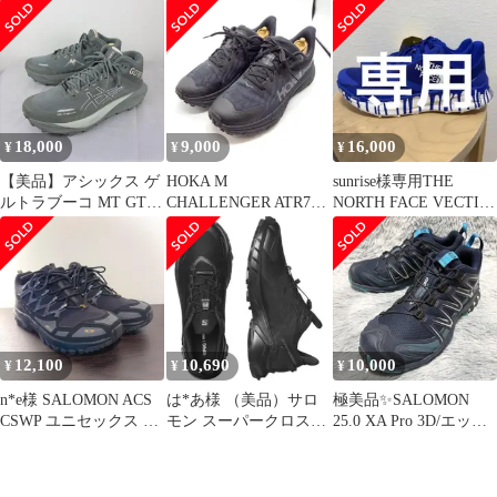
クアンフィビアンスニ
水スニーカー
ューズ
ー
18,000
9,000
16,000
¥
¥
¥
【美品】アシックス ゲ
HOKA M
sunrise様専用THE
ルトラブーコ MT GTX
CHALLENGER ATR7
NORTH FACE VECTIV
26cm 日本代表着用モデ
GTX ブラック 26.5cm
Enduris3
ル
12,100
10,690
10,000
¥
¥
¥
n*e様 SALOMON ACS
は*あ様 （美品）サロ
極美品✨SALOMON
CSWP ユニセックス ス
モン スーパークロス４
25.0 XA Pro 3D/エック
ポーツ シューズ 2
GORE-TEXスニーカー
スエープロ ブルー