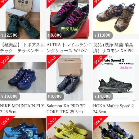
ガーナイキ
12,500
8,800
11,000
¥
¥
¥
【極美品】 トポアスレ
ALTRA トレイルランニ
良品 (洗浄 除菌 消臭
チック テラベンチャ
ングシューズ W US7.5
済）サロモン XA PRO
ー3 27.0cm 公式サイト
25cm位
3D GTX 26㎝
購入
10,000
8,000
14,000
¥
¥
¥
NIKE MOUNTAIN FLY
Salomon XA PRO 3D
HOKA Mafate Speed 2
2 26.5cm
GORE-TEX 25.5cm
24.5cm