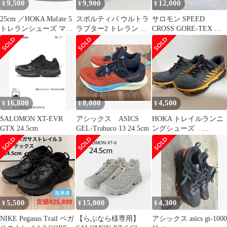
9,500
9,900
12,000
¥
¥
¥
25cm ／HOKA Mafate 5
スポルティバ ウルトラ
サロモン SPEED
トレランシューズ マフ
ラプター2 トレラン ト
CROSS GORE-TEX ス
ァテ 5
レイルランニングシュ
ピードクロス
ーズ 未使用
16,800
8,000
4,500
¥
¥
¥
SALOMON XT-EVR
アシックス ASICS
HOKA トレイルランニ
GTX 24.5cm
GEL-Trabuco 13 24.5cm
ングシューズ
TORRANT3 25.5 D
5,500
15,000
4,300
¥
¥
¥
NIKE Pegasus Trail ペガ
【らぶなら様専用】
アシックス asics gt-1000