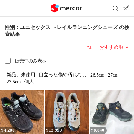
性別：ユニセックス トレイルランニングシューズ の検
索結果
並び替え
販売中のみ表示
新品、未使用
目立った傷や汚れなし
26.5cm
27cm
個人
27.5cm
4,200
13,999
8,840
¥
¥
¥