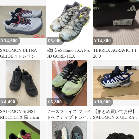
トレラン
スニーカー 24.0
14,500
5,000
14,800
¥
¥
¥
SALOMON ULTRA
⭐︎激安⭐︎Salomon XA Pro
TERREX AGRAVIC TT
GLIDE 4 トレラン
3D GORE-TEX
26.0
4,490
5,800
10,000
¥
¥
¥
SALOMON SENSE
ノースフェイス フライ
【まとめ買いでお得】
RIDE5 GTX 黒 25cm
トベクティブ トレイル
SALOMON X ULTRA
ランニングシューズ
360GTX 26.5cm
25.0cm