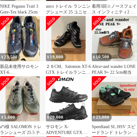
NIKE Pegasus Trail 3
asics トレイル ランニン
着用3回☆ノースフェイ
Gore-Tex black 25cm
グシューズ 25 ユニセッ
ス インフィニティ2 ト
クス
レランシューズ 23.5cm
23,500
19,000
10,500
¥
¥
¥
新品未使用サロモン
２６CM。Salomon XT-6
Altra×and wander LONE
XT-6
GTX トレイルランニン
PEAK 9+ 22.5cm相当
Black/Black/Phantom
グシューズ
23.5cm
5,600
10,000
23,000
¥
¥
¥
a*i様 SALOMON トレ
サロモン X-
Speedland SL:HSV スピ
ランシューズ 25.5 テッ
ADVENTURE GTX 防
ードランド トレラン シ