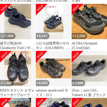
サストレイル3 GORE-
SALOMON XT-6 Ghost
11 gtx
TEX
Gray 24.5cm
17,000
8,105
15,500
¥
¥
¥
値下げ美品ON
☆ひろぼ様専用☆サロ
ALTRA Olympus6
Cloudsurfer Trail 2 WP
モン（SALOMON） パ
25.5cm[Sale]
25cm 防水
ルサートレイル(3246)
7,400
8,000
7,600
¥
¥
¥
KEEN ネクシス エヴォ
salomon speedcross6 サ
25cm ｜asics GEL-
ウォータープルーフ ト
イズ：25.5
Trabuco 12 黒 ブラック
レッキングシューズ
28cm