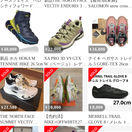
ノースフェイス ベロ
新品THE NORTH FACE
【着用5回未満】
シティフォワード
VECTIV ENDURIS 3 ト
SALOMON snow cross
25.5cm ランニングシュ
レラン登山
24.0cm ブラック
ーズ
40,000
22,000
16,000
¥
¥
¥
新品 ホカ HOKA M
XA PRO 3D V9 GTX
ナイキ ペガサス トレイ
TENNINE HIKE 26.5cm
W（ベージュ） レディ
ル 5 GORE-TEX 26cm
ース SALOMON サロモ
ン L49145800
21,580
10,000
8,000
¥
¥
¥
THE NORTH FACE
【売約済】
MERRELL TRAIL
SUMMIT VECTIV
NIKE×OFFWHITE27.5c
GLOVE 8 / メレル トレ
PRO3
m エアズームテラカイ
イル グローブ 8