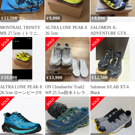
12,500
9,000
8,800
¥
¥
¥
MONTRAIL TRINITY
ALTRA LONE PEAK 8
SALOMON X-
MX 27.5cm（トリニテ
26.5cm
ADVENTURE GTX
ィ マックス）
25.5cm
10,000
13,900
12,500
¥
¥
¥
ALTRA LONE PEAK 8
ON Cloudsurfer Trail2
Salomon S/LAB XT-6
26.5cm ローンピーク8
WP 25.5㎝防水トレラン
Black
シューズ