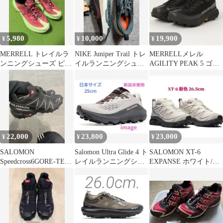
5,980
10,000
19,900
¥
¥
¥
MERRELL トレイルラ
NIKE Juniper Trail トレ
MERRELLメレル
ンニングシューズ ピン
イルランニングシュー
AGILITY PEAK 5 ゴア
ク/グリーン
ズ 27 cm
テックス 26 新品箱付
22,000
23,800
23,000
¥
¥
¥
SALOMON
Salomon Ultra Glide 4 ト
SALOMON XT-6
Speedcross6GORE-TEX
レイルランニングシュ
EXPANSE ホワイト/パ
20周年 サイズ26.5
ーズ
ープル 26.5cm