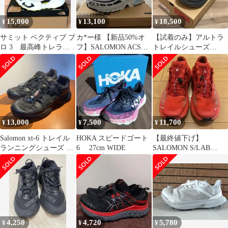
15,000
13,100
18,500
¥
¥
¥
サミット ベクティブ プ
カ*ー様 【新品50%オ
【試着のみ】アルトラ
ロ 3 最高峰トレラン
フ】SALOMON ACS
トレイルシューズ
シューズ
PRO スポーツ シューズ
ALTRA W LONE PEAK
9
13,000
7,500
11,700
¥
¥
¥
Salomon xt-6 トレイル
HOKA スピードゴート
【最終値下げ】
ランニングシューズ ブ
6 27cm WIDE
SALOMON S/LAB
ラック 27
ULTRA 1.5 25.0cm
4,250
4,720
5,780
¥
¥
¥