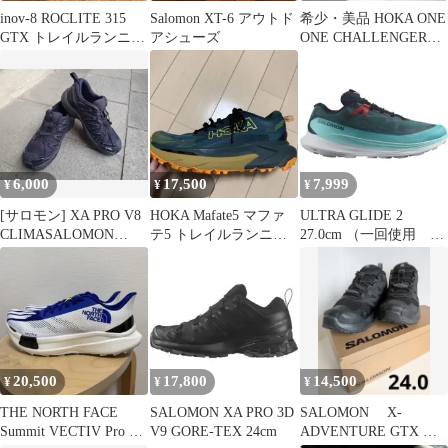
inov-8 ROCLITE 315
Salomon XT-6 アウトド
希少・美品 HOKA ONE
GTX トレイルランニン
アシューズ
ONE CHALLENGER
グシューズ
ATR 6 25cm
6,000
17,500
7,999
¥
¥
¥
[サロモン] XA PRO V8
HOKA Mafate5 マファ
ULTRA GLIDE 2
CLIMASALOMON
テ5 トレイルランニン
27.0cm （一回使用 ホ
WATERPROOF
グシューズ 26.0cm
ームクリーニング済）
20,500
17,800
14,500
¥
¥
¥
THE NORTH FACE
SALOMON XA PRO 3D
SALOMON X-
Summit VECTIV Pro 2
V9 GORE-TEX 24cm
ADVENTURE GTX W