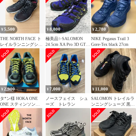
5,500
8,000
2,780
¥
¥
¥
THE NORTH FACE ト
極美品✨SALOMON
NIKE Pegasus Trail 3
レイルランニングシュ
24.5cm XA Pro 3D GTX
Gore-Tex black 27cm
ーズ 黒/赤 25.5cm
ブルー
2,900
7,000
11,000
¥
¥
¥
タ*ン様 HOKA ONE
ノースフェイス シュ
SALOMON トレイルラ
ONE スティンソン
ーズ トレラン
ンニングシューズ 黒
ATR6 トレランシュー
24.5
ズ 26