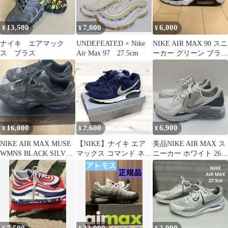
13,500
7,000
6,000
¥
¥
¥
ナイキ エアマック
UNDEFEATED × Nike
NIKE AIR MAX 90 スニ
ス プラス
Air Max 97 27.5cm
ーカー グリーン ブラッ
ク
16,000
2,600
6,900
¥
¥
¥
NIKE AIR MAX MUSE
【NIKE】ナイキ エア
美品NIKE AIR MAX ス
WMNS BLACK SILVER
マックス コマンド ネイ
ニーカー ホワイト 26
28cm
ビー×シルバー 27㎝
㎝ エアマックスエク
シー