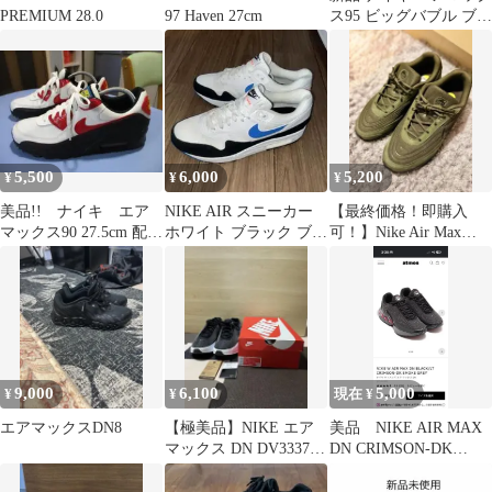
PREMIUM 28.0
97 Haven 27cm
ス95 ビッグバブル ブラ
ックサファイア 27.5cm
5,500
6,000
5,200
¥
¥
¥
美品!! ナイキ エア
NIKE AIR スニーカー
【最終価格！即購入
マックス90 27.5cm 配色
ホワイト ブラック ブル
可！】Nike Air Max
最高!!
ー
Verse 27.5cm
9,000
6,100
5,000
¥
¥
現在 ¥
エアマックスDN8
【極美品】NIKE エア
美品 NIKE AIR MAX
マックス DN DV3337-
DN CRIMSON-DK
003 /メンズ29.0
SMOKE GREY