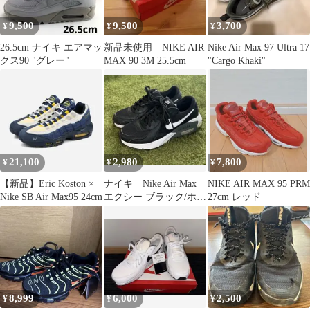
9,500
9,500
3,700
¥
¥
¥
26.5cm ナイキ エアマッ
新品未使用 NIKE AIR
Nike Air Max 97 Ultra 17
クス90 "グレー"
MAX 90 3M 25.5cm
"Cargo Khaki"
21,100
2,980
7,800
¥
¥
¥
【新品】Eric Koston ×
ナイキ Nike Air Max
NIKE AIR MAX 95 PRM
Nike SB Air Max95 24cm
エクシー ブラック/ホワ
27cm レッド
イト 23.5cm
8,999
6,000
2,500
¥
¥
¥