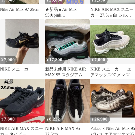
7,500
23,000
2,990
¥
¥
¥
Nike Air Max 97 29cm
★新品★Air Max
NIKE AIR MAX スニー
95★pink
カー 27.5㎝ 白 シルバ
foam★M10.5★BIGBUB
ー 通学
BLE
7,000
17,800
7,000
¥
¥
¥
NIKE スニーカー
新品未使用 NIKE AIR
NIKE スニーカー エ
MAX 95 スタジアムグ
アマックス97 メンズ
リーン 26cm
ベージュ ブラック
7,800
8,222
26,900
¥
¥
¥
NIKE AIR MAX スニー
NIKE AIR MAX 95
Palace × Nike Air Max 95
カー ネイビー
27.5cm
パレス エアマックス95