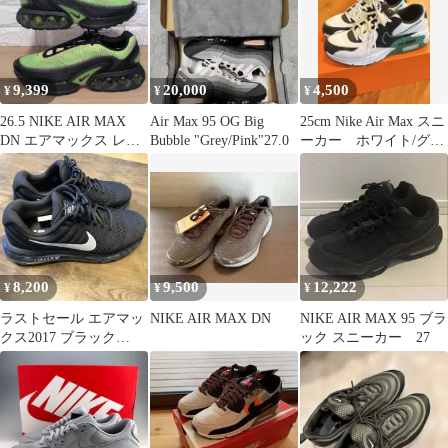
9,399
20,000
4,500
¥
¥
¥
26.5 NIKE AIR MAX
Air Max 95 OG Big
25cm Nike Air Max スニ
DN エアマックス レモ
Bubble "Grey/Pink"27.0
ーカー ホワイト/グリ
ングリーン 新品
ーン/ブラック
8,200
9,500
12,222
¥
¥
¥
ラストセール エアマッ
NIKE AIR MAX DN
NIKE AIR MAX 95 ブラ
クス2017 ブラック
ック スニーカー 27
27.5cm 美品