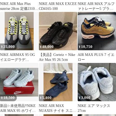
NIKE AIR Max Plus
NIKE AIR MAX EXCEE
NIKE AIR MAX アルフ
sunrise 28cm 定価23100
CD4165-100
ァトレーナー5 ブラッ
円⭐︎
ク ホワイト メンズ
25,000
48,000
10,750
¥
¥
¥
NIKE AIRMAX 95 OG
【美品】Corteiz × Nike
AIR MAX PLUS 7 イエ
イエローグラデ
Air Max 95 26.5cm
ロー
（2020）
18,500
5,400
3,000
¥
¥
¥
新品✨未使用品‼️NIKE
NIKE AIR MAX
NIKE エア マックス
AIR MAX 95 ホワイト
NUAXIS ナイキ スニー
27cm
エアマックス95
カー FD4329-004