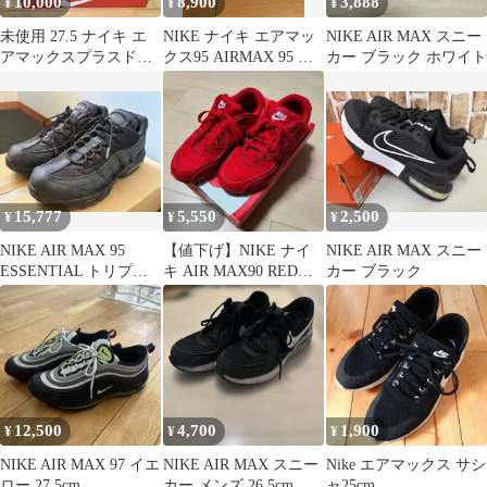
10,000
8,900
3,888
¥
¥
¥
未使用 27.5 ナイキ エ
NIKE ナイキ エアマッ
NIKE AIR MAX スニー
アマックスプラスドリ
クス95 AIRMAX 95 セ
カー ブラック ホワイト
フト Nike Air Max
コイア 26cm
15,777
5,550
2,500
¥
¥
¥
NIKE AIR MAX 95
【値下げ】NIKE ナイ
NIKE AIR MAX スニー
ESSENTIAL トリプル
キ AIR MAX90 RED
カー ブラック
ブラック28cm
US7.5 25.5cm
12,500
4,700
1,900
¥
¥
¥
NIKE AIR MAX 97 イエ
NIKE AIR MAX スニー
Nike エアマックス サシ
ロー 27.5cm
カー メンズ 26.5cm
ャ25cm