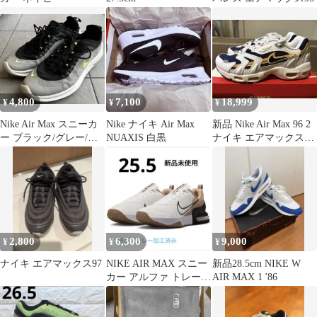
4,800
7,100
18,999
¥
¥
¥
Nike Air Max スニーカ
Nike ナイキ Air Max
新品 Nike Air Max 96 2
ー ブラック/グレー/イ
NUAXIS 白黒
ナイキ エアマックス96
エロー
97
2,800
6,300
9,000
¥
¥
¥
ナイキ エアマックス97
NIKE AIR MAX スニー
新品28.5cm NIKE W
カー アルファ トレーナ
AIR MAX 1 '86
ー 6 マルチアスレ