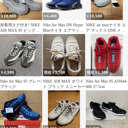
18,800
6,400
10,500
¥
¥
¥
未着用タグ付き! NIKE
Nike Air Max DN Hyper
NIKE air maxナイキ エ
AIR MAX 95 ビッグバ
Blueナイキ エアマック
ア マックス DN8 メタ
ブル 27.5cm
ス ブルー
リック シルバー
4,980
3,700
1,300
¥
現在 ¥
現在 ¥
Nike Air Max 95 グレー/
NIKE AIR MAX ホワイ
Nike Air Max 95 AJ1844-
ブラック
ト ブラック スニーカー
600 27.5cm