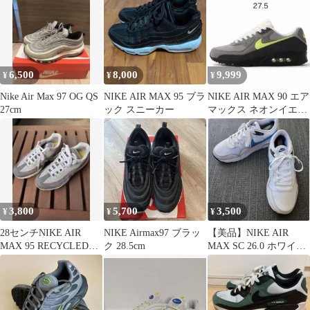
6,500
8,000
9,999
¥
¥
¥
Nike Air Max 97 OG QS
NIKE AIR MAX 95 ブラ
NIKE AIR MAX 90 エア
27cm
ック スニーカー
マックス ネオンイエロ
ー 27.5cm 新品
3,800
5,700
3,500
¥
¥
¥
28センチNIKE AIR
NIKE Airmax97 ブラッ
​【美品】NIKE AIR
MAX 95 RECYCLED
ク 28.5cm
MAX SC 26.0 ホワイ
CANVAS
ト エアマックス