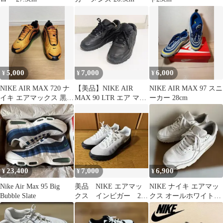
5,000
7,000
6,000
¥
¥
¥
NIKE AIR MAX 720 ナ
【美品】NIKE AIR
NIKE AIR MAX 97 スニ
イキ エアマックス 黒タ
MAX 90 LTR エア マッ
ーカー 28cm
グ付き 28cm
クス レザー ブラック
23,400
7,000
6,900
¥
¥
¥
Nike Air Max 95 Big
美品 NIKE エアマッ
NIKE ナイキ エアマッ
Bubble Slate
クス インビガー 27
クス オールホワイト
ナイキ 希少カラー
27.5