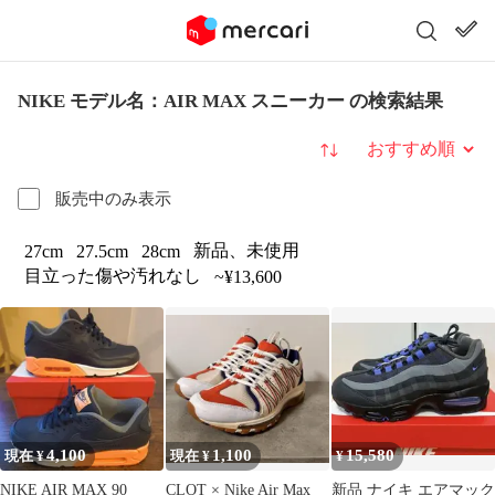
NIKE モデル名：AIR MAX スニーカー の検索結果
並び替え
販売中のみ表示
新品、未使用
27cm
27.5cm
28cm
目立った傷や汚れなし
~¥13,600
4,100
1,100
15,580
現在 ¥
現在 ¥
¥
NIKE AIR MAX 90
CLOT × Nike Air Max
新品 ナイキ エアマック