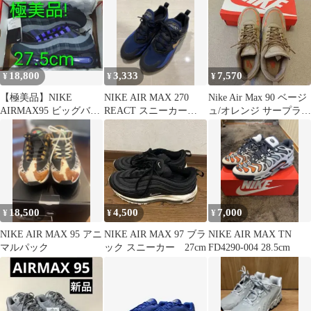
18,800
3,333
7,570
¥
¥
¥
【極美品】NIKE
NIKE AIR MAX 270
Nike Air Max 90 ベージ
AIRMAX95 ビッグバブ
REACT スニーカー
ュ/オレンジ サープラ
ル ブラック/サファイア
26.5
ス ナイキ NIKE
18,500
4,500
7,000
¥
¥
¥
NIKE AIR MAX 95 アニ
NIKE AIR MAX 97 ブラ
NIKE AIR MAX TN
マルパック
ック スニーカー 27cm
FD4290-004 28.5cm