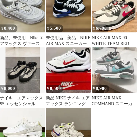
8,400
5,500
6,790
¥
¥
¥
新品、未使用 Nike エ
未使用品 美品 NIKE
NIKE AIR MAX 90
アマックス ヴァースLE
AIR MAX スニーカー
WHITE TEAM RED ナ
27.5
ホワイト ブラック ブル
イキエアマックス
ー
8,000
8,500
8,900
¥
¥
¥
ナイキ エアマックス
新品 NIKE ナイキ エア
NIKE AIR MAX
95 エッセンシャル
マックス ランニングシ
COMMAND スニーカ
26.5cm
ューズ スニーカー 28.5
ー グリーン＆グレー