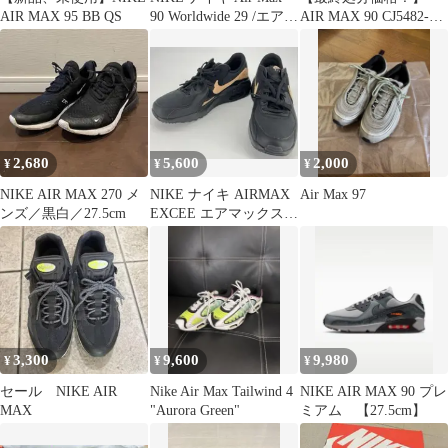
AIR MAX 95 BB QS
90 Worldwide 29 /エアマ
AIR MAX 90 CJ5482-
ックス
100 27cm
2,680
5,600
2,000
¥
¥
¥
NIKE AIR MAX 270 メ
NIKE ナイキ AIRMAX
Air Max 97
ンズ／黒白／27.5cm
EXCEE エアマックス
エクシー26cm 新品
3,300
9,600
9,980
¥
¥
¥
セール NIKE AIR
Nike Air Max Tailwind 4
NIKE AIR MAX 90 プレ
MAX
"Aurora Green"
ミアム 【27.5cm】