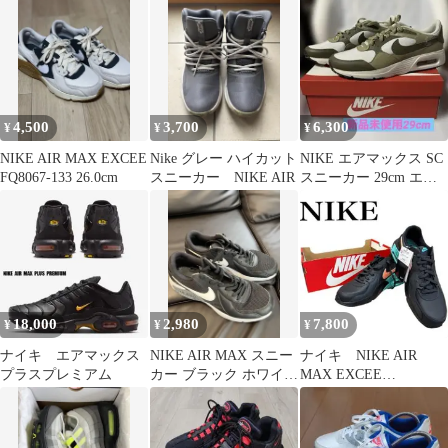
4,500
3,700
6,300
¥
¥
¥
NIKE AIR MAX EXCEE
Nike グレー ハイカット
NIKE エアマックス SC
FQ8067-133 26.0cm
スニーカー NIKE AIR
スニーカー 29cm エア
フォース
18,000
2,980
7,800
¥
¥
¥
ナイキ エアマックス
NIKE AIR MAX スニー
ナイキ NIKE AIR
プラスプレミアム
カー ブラック ホワイ
MAX EXCEE
ト 激安 stussy
LEATHER 27cm