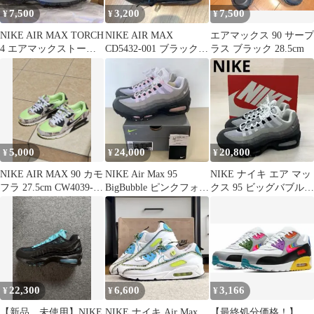
7,500
3,200
7,500
¥
¥
¥
NIKE AIR MAX TORCH
NIKE AIR MAX
エアマックス 90 サープ
4 エアマックストーチ4
CD5432-001 ブラック
ラス ブラック 28.5cm
27.0cm
24.5cm
5,000
24,000
20,800
¥
¥
¥
NIKE AIR MAX 90 カモ
NIKE Air Max 95
NIKE ナイキ エア マッ
フラ 27.5cm CW4039-
BigBubble ピンクフォー
クス 95 ビッグバブル
300
ム ウィメンズ
OG 白×灰×黒 27cm
22,300
6,600
3,166
¥
¥
¥
【新品、未使用】NIKE
NIKE ナイキ Air Max
【最終処分価格！】