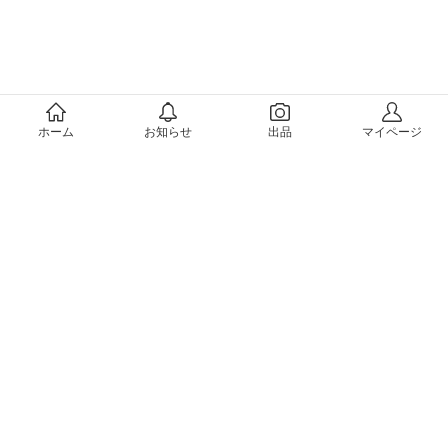
メルカリについて
ホーム
お知らせ
出品
マイページ
会社概要（運営会社）
採用情報
プレスリリース
公式ブログ
プレスキット
メルカリUS
メルカリShops
m department（エムデパ）
ヘルプ
ヘルプセンター（ガイド・お問い合わせ）
メルカリShopsでショップを開設する
メルカリShops ショップ管理画面にログイン
メルカリShops出店者向けガイド
お問い合わせ一覧