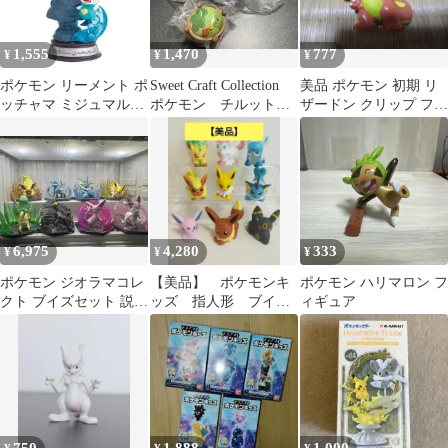
1,555
1,470
777
¥
¥
¥
ポケモン リーメント ポ
Sweet Craft Collection
美品 ポケモン 初期 リ
ッチャマ ミジュマル
ポケモン チルット&
ザードン クリップ フィ
SWING VIGNETTE
ウールー
ギュア レトロ
6,975
4,280
333
¥
¥
¥
ポケモン ジオラマコレ
【美品】 ポケモンキ
ポケモン ハリマロン フ
クト ブイズセット 説明
ッズ 指人形 ブイ
ィギュア
欄必須
ズ 9体セット まとめ
売り ブラッキーなど