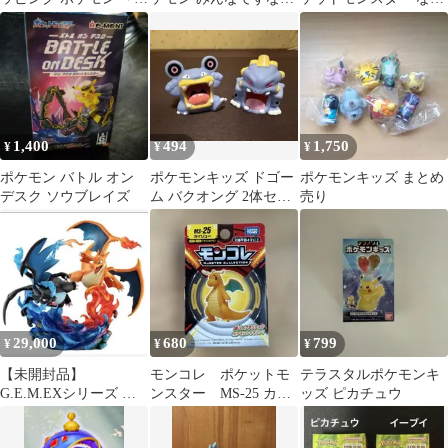
降る夜に～ vol.2
そびマスコット ホル
べて!つなげて!なかよ
ビー
しの木
1,400
494
1,750
¥
¥
¥
ポケモン バトル オン
ポケモンキッズ ドゴー
ポケモンキッズ まとめ
デスク ソウブレイズ
ム バクオング 2体セッ
売り
ト
29,000
680
799
¥
¥
¥
【未開封品】
モンコレ ポケットモ
テラスタルポケモンキ
G.E.M.EXシリーズ メ
ンスター MS-25 カイ
ッズ ピカチュウ
ガリザードンX＆メガ
リュー フィギュア
リザードンY