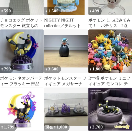
590
1,500
499
¥
¥
¥
チョコエッグ ポケット
NIGHTY NIGHT
ポケモン しっぽみてみ
モンスター 旅立ちの3
collection／チルット＆
て！ パチリス 2点セ
匹 4点まとめ売り
アローラロコン
ット 【匿名配送】
799
3,500
1,800
¥
¥
¥
ポケモン ネオンパーテ
ポケットモンスター フ
R**様 ポケモン ミニフ
ィー ブラッキー 部品欠
ィギュア メガサーナイ
ィギュア モンコレ チョ
品あり
ト色違い
ロQ ガチャなど 大量50
個以
1,799
1,000
2,700
¥
現在 ¥
¥