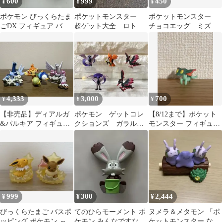
600
999
450
¥
¥
¥
ポケモン びっくらたま
ポケットモンスター
ポケットモンスター
ごDX フィギュア バン
超ゲット大全 ロト
チョコエッグ ミズゴ
ギラス フシギバナ2体
ム フィギュア
ロウ ポカブ 3体セッ
セット
ト
4,333
3,000
700
¥
¥
¥
【非売品】ディアルガ
ポケモン ゲットコレ
【8/12まで】ポケット
&パルキア フィギュア
クションズ ガラル三
モンスター フィギュア
ダイヤモンドパール 予
鳥 ファイヤー フリ
ゲットコレクションズ
約特典ポケモン
ーザー サンダー
ドラメシヤ
999
300
2,444
¥
¥
¥
びっくらたまご バスポ
てのひらモーメント ポ
ヌメラ＆メタモン 「ポ
ッピング ポケモン ～星
ケモン みんなですなあ
ケットモンスター なら