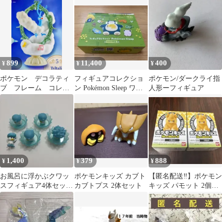
899
11,400
400
¥
¥
¥
ポケモン デコラティ
フィギュアコレクショ
ポケモン/ダークライ指
ブ フレーム コレク
ン Pokémon Sleep ワカ
人形ーフィギュア
ション２ ５
クサ本島 BOX
1,400
379
888
¥
¥
¥
お風呂に浮かぶクワッ
ポケモンキッズ カブト
【匿名配送‼️】ポケモン
スフィギュア4体セット
カブトプス 2体セット
キッズ パモット 2個セ
まいごのクワッス
ット