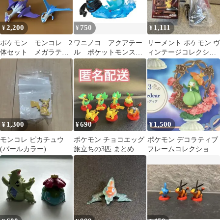
2,200
750
1,111
¥
¥
¥
ポケモン モンコレ 2
ワニノコ アクアテー
リーメント ポケモン ヴ
体セット メガラティ
ル ポケットモンスタ
ィンテージコレクショ
オス ラティオス
ー デスクでお役立ちフ
ン ボスゴドラ フィギュ
ィギュア3
ア フィギア
1,300
690
1,500
¥
¥
¥
モンコレ ピカチュウ
ポケモン チョコエッグ
ポケモン デコラティブ
(パールカラー)
旅立ちの3匹 まとめ売
フレームコレクション2
り ７個セット
ドレディア