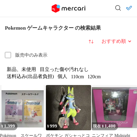
Pokemon ゲームキャラクター の検索結果
並び替え
販売中のみ表示
新品、未使用
目立った傷や汚れなし
送料込み(出品者負担)
個人
110cm
120cm
1,399
999
1,400
¥
¥
現在 ¥
Pokémon スケールワ
ポケモン ガシャっとコ
ニンフィア Midnight