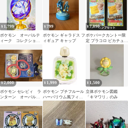
1,799
799
7,090
¥
¥
¥
ポケモン オーバルテ
ポケモン ギャラドス フ
ポケパークカントー限
ィーク コレクション
ィギュア キャップ
定 プラコロ ピカチュウ
２ ５
イーブイ 2種セット
キャラコロ
2,000
1,999
1,500
¥
¥
¥
ポケモン セレビィ ラ
ポケモン プチフルール
立体ポケモン図鑑
ンターン オーバルテ
ハーバリウム風フィギ
「キマワリ」のみ
ィークコレクション2
ュア リーフィア ブイズ
ランタンジオラマ