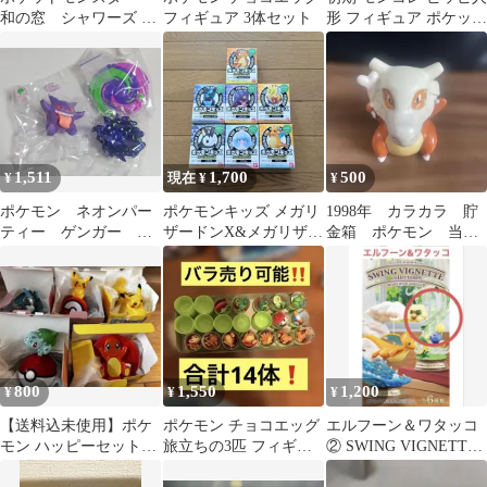
和の窓 シャワーズ リ
フィギュア 3体セット
形 フィギュア ポケット
ーメント
モンスター
1,511
1,700
500
¥
現在 ¥
¥
ポケモン ネオンパー
ポケモンキッズ メガリ
1998年 カラカラ 貯
ティー ゲンガー ポ
ザードンX&メガリザー
金箱 ポケモン 当時
ケットモンスター リ
ドンY編 7個
物 レトロ
ーメント
800
1,550
1,200
¥
¥
¥
【送料込未使用】ポケ
ポケモン チョコエッグ
エルフーン＆ワタッコ
モン ハッピーセット
旅立ちの3匹 フィギュ
② SWING VIGNETTE
2025 第1弾 第2弾 5種
ア まとめ売り
Collection 04