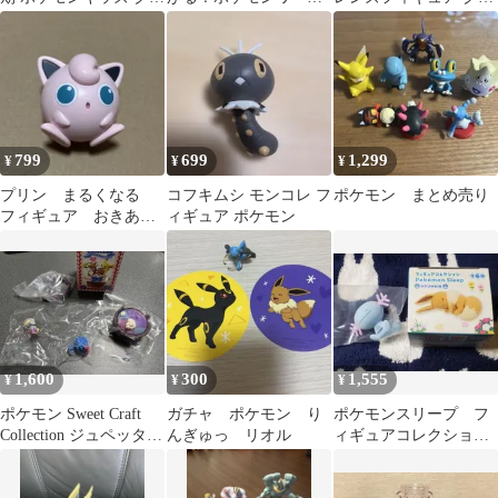
ア ソフビ 人形
ド2 しんびの泉 フィギ
イシア
BANDAI
ュア
799
699
1,299
¥
¥
¥
プリン まるくなる
コフキムシ モンコレ フ
ポケモン まとめ売り
フィギュア おきあが
ィギュア ポケモン
りこぼし マスコッ
ト ポケモン
1,600
300
1,555
¥
¥
¥
ポケモン Sweet Craft
ガチャ ポケモン り
ポケモンスリープ フ
Collection ジュペッタ&
んぎゅっ リオル
ィギュアコレクショ
モンジャラ
ン シアンの砂浜 ウ
パー