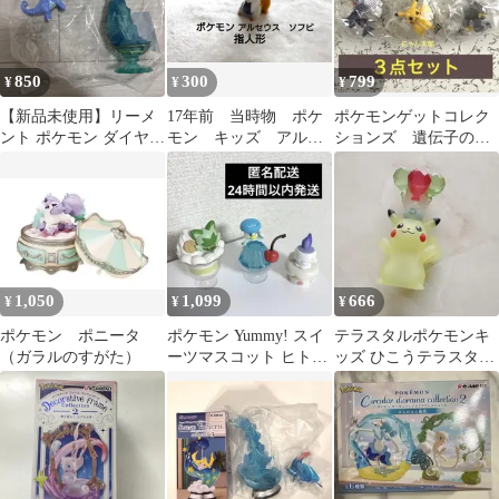
850
300
799
¥
¥
¥
【新品未使用】リーメ
17年前 当時物 ポケ
ポケモンゲットコレク
ント ポケモン ダイヤモ
モン キッズ アルセ
ションズ 遺伝子の共
ンドダスト フィギュア
ウス ソフビ 指人
鳴 未開封品 ３点セ
アマルルガ
形 任天堂 創造神
ット
1,050
1,099
666
¥
¥
¥
ポケモン ポニータ
ポケモン Yummy! スイ
テラスタルポケモンキ
（ガラルのすがた）
ーツマスコット ヒトモ
ッズ ひこうテラスタル
シ ニャオハ クワッス
ピカチュウ