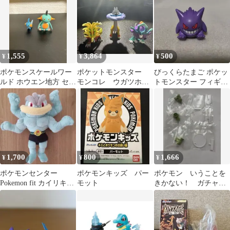
類
1,555
3,864
500
¥
¥
¥
ポケモンスケールワー
ポケットモンスター
びっくらたまご ポケッ
ルド ホウエン地方 セッ
モンコレ ウガツホム
トモンスター フィギュ
ト ミズゴロウ＆ヌマク
ラ ウネルミナモ タ
アコレクション ポケ
ロー
ケルライコ ポケモン
モン ゲンガー
1,700
800
1,666
¥
¥
¥
ポケモンセンター
ポケモンキッズ パー
ポケモン いうことを
Pokemon fit カイリキー
モット
きかない！ ガチャ
ぬいぐるみ
ヨーギラス 3個