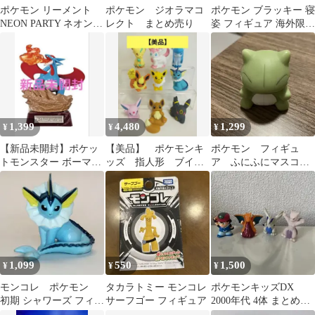
ポケモン リーメント
ポケモン ジオラマコ
ポケモン ブラッキー 寝
NEON PARTY ネオンパ
レクト まとめ売り
姿 フィギュア 海外限定
ーティー ブラッキー
正規品
1,399
4,480
1,299
¥
¥
¥
【新品未開封】ポケッ
【美品】 ポケモンキ
ポケモン フィギュ
トモンスター ボーマン
ッズ 指人形 ブイ
ア ふにふにマスコッ
ダ リーメント フィギュ
ズ 9体セット まとめ
ト みがわり
ア
売り エーフィ など
1,099
550
1,500
¥
¥
¥
モンコレ ポケモン
タカラトミー モンコレ
ポケモンキッズDX
初期 シャワーズ フィギ
サーフゴー フィギュア
2000年代 4体 まとめ売
ュア
り