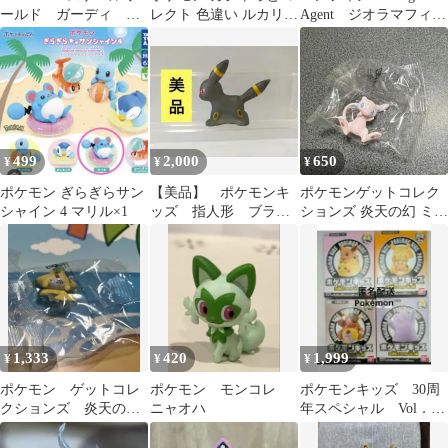
ールド ガーディ エ
レクト 色違い ルカリオ
Agent ジオラマフィギ
ムリット ニュー
キーホルダー
ュア ポケモンセンタ
ラ アグノム
ー
499
2,000
650
¥
¥
¥
ポケモン ぎらぎらサン
【美品】 ポケモンキ
ポケモンゲットコレク
シャイン 4 マリル×1
ッズ 指人形 ブラッ
ションズ 炎天の幻 ミュ
キー クリア
ウ
1,333
420
1,999
¥
¥
¥
ポケモン ゲットコレ
ポケモン モンコレ
ポケモンキッズ 30周
クションズ 炎天の
ニャオハ
年スペシャル Vol．2
幻 ジラーチ
編 Pokémon 4箱セット