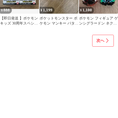
888
1,199
1,100
¥
¥
¥
【即日発送 】ポケモン
ポケットモンスター ポ
ポケモン フィギュア ゲ
キッズ 30周年スペシャ
ケモン マンキー バタフ
ンシグラードン ネクロ
ル vol.2編 2種セット
リー ミニフィギュア
ズマ（あかつきのつば
さ）
次へ