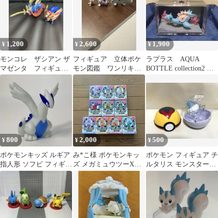
1,200
2,600
1,900
¥
¥
¥
モンコレ ザシアン ザ
フィギュア 立体ポケ
ラプラス AQUA
マゼンタ フィギュ
モン図鑑 ワンリキ
BOTTLE collection2
ア 2体セット
ー ゴーリキー カイ
煌めく海辺の思い出
リキー
800
2,000
500
¥
¥
¥
ポケモンキッズ ルギア
み*こ様 ポケモンキッ
ポケモン フィギュア チ
指人形 ソフビ フィギュ
ズ メガミュウツーX&
ルタリス モンスターボ
ア
メガミュウツーY編 10
ール
個