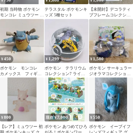
750
1,888
1,000
¥
¥
¥
初期 当時物 ポケモン
テラスタル ポケモンキ
【未開封】デコラティ
モンコレ ミュウツー フ
ッズ 5種セット
ブフレームコレクショ
ィギュア Nintendo
ン ピカチュウ＆チラチ
ーノ ポケモン
450
1,299
1,580
¥
¥
¥
ポケモン モンコレ
ポケモン テラリウム
ポケモン サーキュラー
カメックス フィギュ
コレクション7 ライコ
ジオラマコレクション
ア
ウ
(ブラッキー)※箱なし
800
7,000
550
¥
現在 ¥
¥
【レア】ミュウツー 初
ポケモン あつめてひろ
ポケモン イーブイフ
期 ポケモンキッズ クリ
がる！ポケモンワール
レンズフィギュア グレ