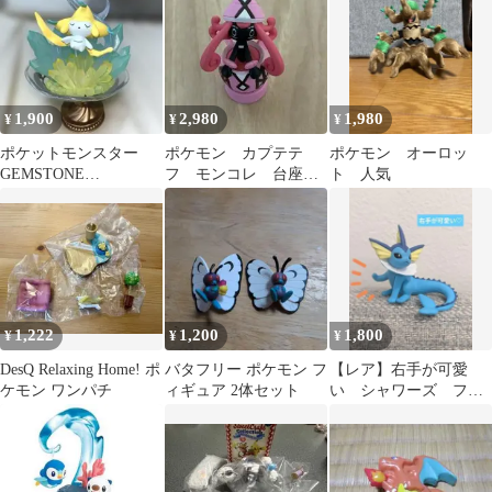
1,900
2,980
1,980
¥
¥
¥
ポケットモンスター
ポケモン カプテテ
ポケモン オーロッ
GEMSTONE
フ モンコレ 台座付
ト 人気
COLLECTION 2 ジラー
き
チ
1,222
1,200
1,800
¥
¥
¥
DesQ Relaxing Home! ポ
バタフリー ポケモン フ
【レア】右手が可愛
ケモン ワンパチ
ィギュア 2体セット
い シャワーズ フィ
ギュア ポケモン
Pokemon 希少