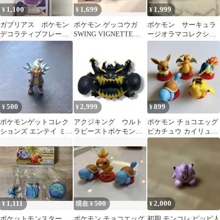
1,100
1,699
1,999
¥
¥
¥
ガブリアス ポケモン
ポケモン ゲッコウガ
ポケモン サーキュラ
デコラティブフレーム
SWING VIGNETTE
ージオラマコレクショ
コレクション
Collection3
ン2 きらめきの瞬間
ミュウ
500
2,999
899
¥
¥
¥
ポケモンゲットコレク
アクジキング ウルト
ポケモン チョコエッグ
ションズ エンテイ ミニ
ラビーストポケモンゲ
ピカチュウ カイリュウ
チュアフィギュア
ットコレクションズ
ヒノアラシ ゼニガメ イ
メレメレ島の大冒険
ーブイ
1,111
500
2,000
¥
現在 ¥
¥
ポケットモンスター
ポケモン チョコエッグ
初期 モンコレ ピッピ人