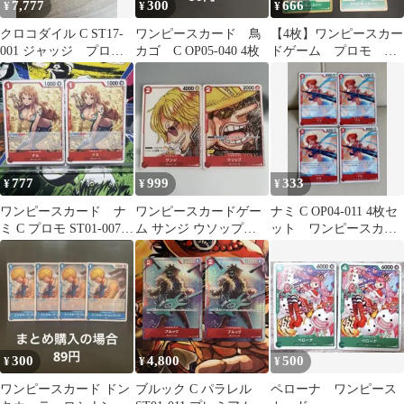
7,777
300
666
¥
¥
¥
クロコダイル C ST17-
ワンピースカード 鳥
【4枚】ワンピースカー
001 ジャッジ プロ
カゴ C OP05-040 4枚
ドゲーム プロモ
モ JUGDE
OP01-055 おれ
の”侍”になれ‼!
777
999
333
¥
¥
¥
ワンピースカード ナ
ワンピースカードゲー
ナミ C OP04-011 4枚セ
ミ C プロモ ST01-007 2
ム サンジ ウソップ
ット ワンピースカー
枚
FILM RED
ド
300
4,800
500
¥
¥
¥
ワンピースカード ドン
ブルック C パラレル
ペローナ ワンピース