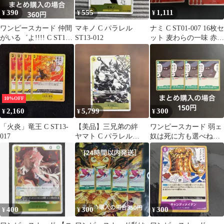
390
555
1,111
¥
¥
¥
ワンピースカード 仲間
マキノ C パラレル
ナミ C ST01-007 16枚セ
がいる゛よ!!!! C ST14-
ST13-012
ット 麦わらの一味 赤ル
016 4枚
フィ
10%OFF
2,160
5,799
300
¥
¥
¥
「火炎」竜王 C ST13-
【美品】三兄弟の絆
ワンピースカード 弱ェ
017
ヤマト C パラレル
奴は死に方も選べねェ
ST13-016 墨絵パラレル
C OP10-040 4枚
400
300
300
¥
¥
¥