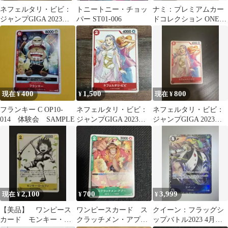
ネフェルタリ・ビビ：
トニートニー・チョッ
ナミ：プレミアムカー
ジャンプGIGA 2023
パー ST01-006
ドコレクション ONE
WINTER付録（2022年
PIECE FILM RED C …
1…
400
1,500
800
現在 ¥
¥
現在 ¥
フランキー C OP10-
ネフェルタリ・ビビ：
ネフェルタリ・ビビ：
014 体験会 SAMPLE
ジャンプGIGA 2023
ジャンプGIGA 2023
WINTER付録（2022年
WINTER付録（2022年
1…
1…
2,100
700
3,999
現在 ¥
¥
¥
【美品】 ワンピース
ワンピースカード ス
クイーン：フラッグシ
カード モンキー・
クラッチメン・アプー
ップバトル2023 4月ベ