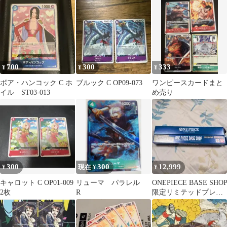
ー・ロー パラレル
700
300
333
¥
¥
¥
ボア・ハンコック C ホ
ブルック C OP09-073
ワンピースカードまと
イル ST03-013
め売り
300
300
12,999
¥
現在 ¥
¥
キャロット C OP01-009
リューマ パラレル
ONEPIECE BASE SHO
2枚
R
限定リミテッドプレイ
マット 2個