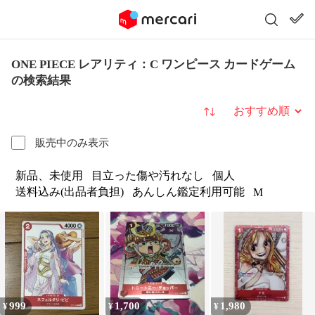
ONE PIECE レアリティ：C ワンピース カードゲーム
の検索結果
並び替え
販売中のみ表示
新品、未使用
目立った傷や汚れなし
個人
送料込み(出品者負担)
あんしん鑑定利用可能
M
999
1,700
1,980
¥
¥
¥