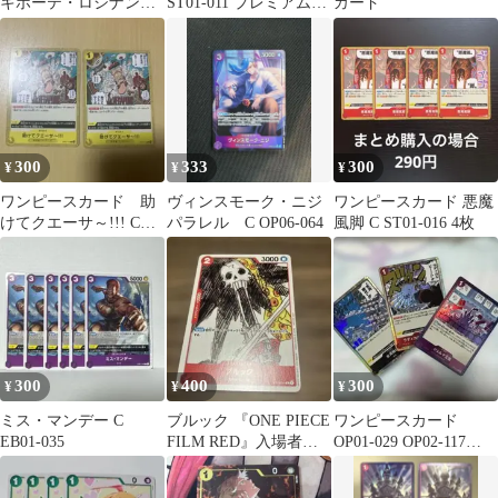
キホーテ・ロシナンテ
ST01-011 プレミアムカ
カード
C OP12-048 4枚
ードコレクション
300
333
300
¥
¥
¥
ワンピースカード 助
ヴィンスモーク・ニジ
ワンピースカード 悪魔
けてクエーサ～!!! C
パラレル C OP06-064
風脚 C ST01-016 4枚
OP07-115
300
400
300
¥
¥
¥
ミス・マンデー C
ブルック 『ONE PIECE
ワンピースカード
EB01-035
FILM RED』入場者プ
OP01-029 OP02-117
レゼント フィナーレ
OP06-079