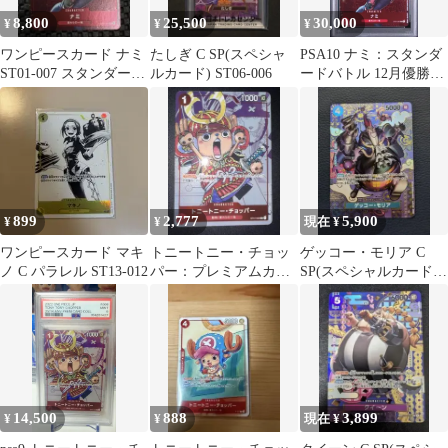
8,800
25,500
30,000
¥
¥
¥
ワンピースカード ナミ
たしぎ C SP(スペシャ
PSA10 ナミ：スタンダ
ST01-007 スタンダード
ルカード) ST06-006
ードバトル 12月優勝記
バトル 優勝記念品
念品 ST01-007
899
2,777
5,900
¥
¥
現在 ¥
ワンピースカード マキ
トニートニー・チョッ
ゲッコー・モリア C
ノ C パラレル ST13-012
パー：プレミアムカー
SP(スペシャルカード)
ドコレクション 25周年
ST03-004
プロモ
14,500
888
3,899
¥
¥
現在 ¥