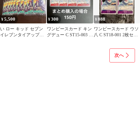
5,500
300
888
¥
¥
¥
い ロー キッド セブン
ワンピースカード キン
ワンピースカード ウソ
イレブンタイアップキ
グデュー C ST15-003 4
八 C ST18-001 2枚セッ
ャンペーン オリジナル
枚
ト
カード
次へ