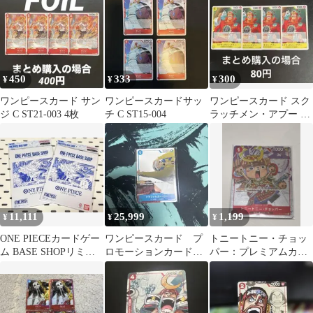
450
333
300
¥
¥
¥
ワンピースカード サン
ワンピースカードサッ
ワンピースカード スク
ジ C ST21-003 4枚
チ C ST15-004
ラッチメン・アプー C
OP10-108 4枚
11,111
25,999
1,199
¥
¥
¥
ONE PIECEカードゲー
ワンピースカード プ
トニートニー・チョッ
ム BASE SHOPリミテ
ロモーションカードセ
パー：プレミアムカー
ッドカードコレクショ
ット カード②
ドコレクション 25周年
ン
エディション …