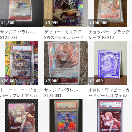
1,500
3,999
106,000
¥
¥
¥
サンジ C パラレル
ゲッコー・モリア C
チョッパー：フラッグ
ST21-003
SP(スペシャルカード)
シップ PSA10
ST03-004
20,600
2,000
2,499
¥
¥
¥
トニートニー・チョッ
サンジ C パラレル
未開封！ワンピースカ
パー：プレミアムカー
ST21-003
ードゲーム ネフェルタ
ドコレクション 25周年
リ・ビビ ジャンプ
エディション …
GIGA 付録