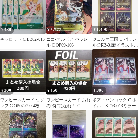
480
7,777
1,499
¥
¥
¥
キャロット C EB02-013
ニコ•オルビア パラレ
ジェルマ王国 C パラレ
ル C OP09-106
ル(PRB-01新イラスト)
OP06-079
300
450
300
¥
¥
¥
ワンピースカード ウソ
ワンピースカード おれ
ボア・ハンコック C ホ
ップ C OP07-099 4枚
の”侍”になれ!!! C
イル ST03-013ミラー
OP01-055 4枚