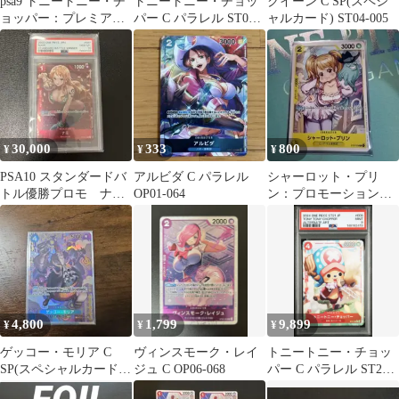
psa9 トニートニー・チ
トニートニー・チョッ
クイーン C SP(スペシ
ョッパー：プレミアム
パー C パラレル ST01-
ャルカード) ST04-005
カードコレクション 25
006
周年
30,000
333
800
¥
¥
¥
PSA10 スタンダードバ
アルビダ C パラレル
シャーロット・プリ
トル優勝プロモ ナ
OP01-064
ン：プロモーションパ
ミ ST01-007
ック Vol.3 C パラレル
ST07…
4,800
1,799
9,899
¥
¥
¥
ゲッコー・モリア C
ヴィンスモーク・レイ
トニートニー・チョッ
SP(スペシャルカード)
ジュ C OP06-068
パー C パラレル ST21-
ST03-004
008 ギア5