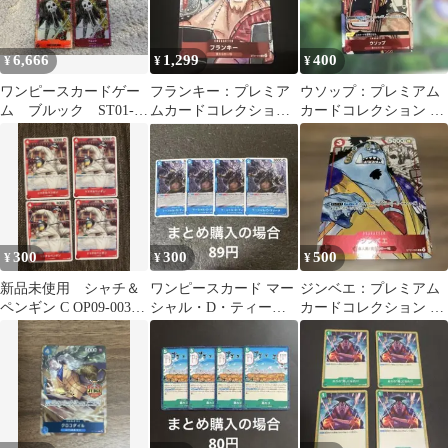
6,666
1,299
400
¥
¥
¥
ワンピースカードゲー
フランキー：プレミア
ウソップ：プレミアム
ム ブルック ST01-
ムカードコレクション
カードコレクション 25
011 プレミアムカード
25周年エディション C
周年エディション C パ
コレクション
パラレル …
ラレル S…
300
300
500
¥
¥
¥
新品未使用 シャチ＆
ワンピースカード マー
ジンベエ：プレミアム
ペンギン C OP09-003
シャル・D・ティーチ
カードコレクション 25
4枚セット
C ST17-005 4枚
周年エディション プロ
モ