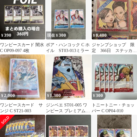
ッパー
390
300
8,400
¥
現在 ¥
¥
ワンピースカード 闇水
ボア・ハンコック C ホ
ジャンプショップ 限
C OP09-097 4枚
イル ST03-013ミラー
定 366日 ステッカ
ー 2016年11月26日
背筋をピン
2,000
1,300
300
¥
¥
¥
ワンピースカード サ
ジンベエ ST01-005 ワ
トニートニー・チョッ
ンジ C ST21-003
ンピース プレミアムカ
パー C OP04-010
ードコレクション 25周
年エディション