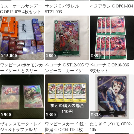
ミス・オールサンデー
サンジ C パラレル
イヌアラシ C OP01-034
C OP12-075 4枚セット
ST21-003
15,000
800
399
¥
¥
¥
ワンピース/ポケモンカ
ペローナ C ST12-005 ワ
ペローナ C OP10-036
ードゲームとスリーブ
ンピース カードゲー
8枚セット
及びマグネットケース
ム
セットまとめ
900
300
333
¥
¥
¥
ヴィンスモーク・レイ
ワンピースカード 銃・
たしぎ C プロモ OP02-
ジュ&トラファルガ
擬鬼 C OP04-115 4枚
105