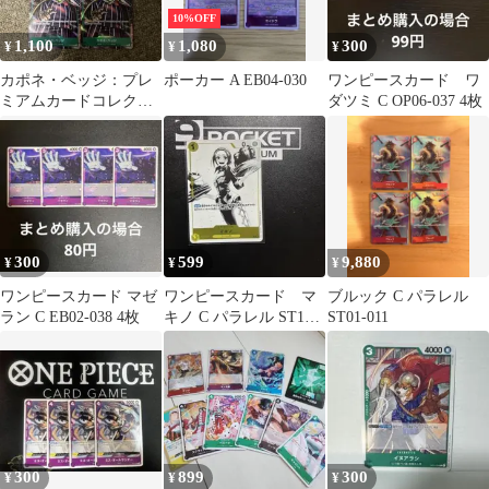
10%OFF
1,100
1,080
300
¥
¥
¥
カポネ・ベッジ：プレ
ポーカー A EB04-030
ワンピースカード ワ
ミアムカードコレクシ
ダツミ C OP06-037 4枚
ョン パラレル 4枚セッ
ト
300
599
9,880
¥
¥
¥
ワンピースカード マゼ
ワンピースカード マ
ブルック C パラレル
ラン C EB02-038 4枚
キノ C パラレル ST13-
ST01-011
012
300
899
300
¥
¥
¥