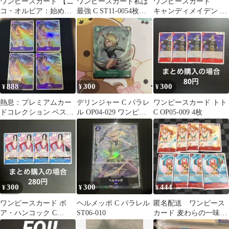
ワンピースカード 【ニ
ワンピースカード私は
ワンピースカード
コ・オルビア：始めよ
最強 C ST11-0054枚セ
キャンディメイデン C
うキャンペーン C OP09
ット
OP08-075
888
300
300
¥
¥
¥
熱息：プレミアムカー
デリンジャー C パラレ
ワンピースカード トト
ドコレクション ベスト
ル OP04-029 ワンピー
C OP05-009 4枚
セレクションvol.1
スカード
300
300
444
¥
¥
¥
ワンピースカード ボ
ヘルメッポ C パラレル
匿名配送 ワンピース
ア・ハンコック C
ST06-010
カード 麦わらの一味
ST03-013 4枚
ST01 各4枚ナミ チョ