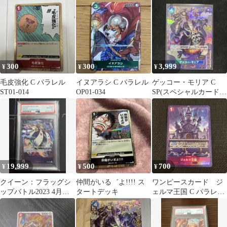
D・ルフィ (パラレル)
C ST02-008 プロモ
スト8記念品 C 優勝/入
ST13-014
賞プロ…
300
300
3,999
¥
¥
¥
毛皮強化 C パラレル
イヌアラシ C パラレル
ゲッコー・モリア C
ST01-014
OP01-034
SP(スペシャルカード)
ST03-004
19,999
500
700
¥
¥
¥
クイーン：フラッグシ
仲間がいる゛よ!!!! ス
ワンピースカード ジ
ップバトル2023 4月ベ
タートデッキ
ェルマ王国 C パラレル
スト8記念品 psa10
OP06-079