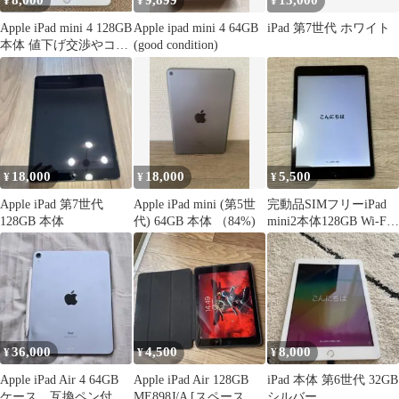
8,000
9,899
13,000
¥
¥
¥
Apple iPad mini 4 128GB
Apple ipad mini 4 64GB
iPad 第7世代 ホワイト
本体 値下げ交渉やコメ
(good condition)
ント⭕️
18,000
18,000
5,500
¥
¥
¥
Apple iPad 第7世代
Apple iPad mini (第5世
完動品SIMフリーiPad
128GB 本体
代) 64GB 本体 （84%)
mini2本体128GB Wi-Fi
モデル
36,000
4,500
8,000
¥
¥
¥
Apple iPad Air 4 64GB
Apple iPad Air 128GB
iPad 本体 第6世代 32GB
ケース、互換ペン付 バ
ME898J/A [スペースグ
シルバー