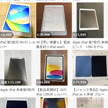
ッテリー新品
レイ]
8,000
28,900
15,999
¥
¥
¥
iPad 第5世代 Wi-Fi シル
30【早い者勝ち】電池
Apple iPad 第7世代 本体
バー
最良好☆iPad mini5
ピンク 128Gモデル
256GB SIMフリー☆
25,100
64,000
19,999
現在 ¥
¥
¥
Apple iPad 本体第9世代
【新品未開封】2025
【ジャンク美品】Apple
iPad 128GB シルバー
iPad air 4 本体 ブルー
Wi-Fi
カバー付き