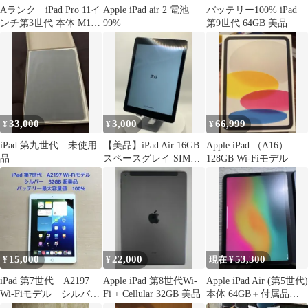
Aランク iPad Pro 11イ
Apple iPad air 2 電池
バッテリー100% iPad
ンチ第3世代 本体 M1チ
99%
第9世代 64GB 美品
ップ 新品に近い状態
33,000
3,000
66,999
¥
¥
¥
iPad 第九世代 未使用
【美品】iPad Air 16GB
Apple iPad （A16）
品
スペースグレイ SIMフ
128GB Wi-Fiモデル
リー /458080
15,000
22,000
53,300
¥
¥
現在 ¥
iPad 第7世代 A2197
Apple iPad 第8世代Wi-
Apple iPad Air (第5世代)
Wi-Fiモデル シルバ
Fi + Cellular 32GB 美品
本体 64GB＋付属品あ
ー 32GB 超美品#6
り