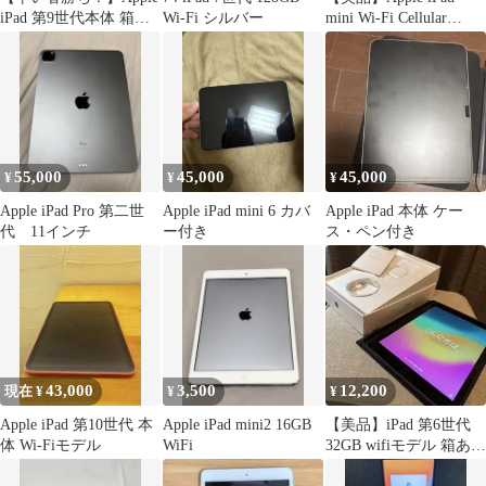
iPad 第9世代本体 箱、
Wi-Fi シルバー
mini Wi-Fi Cellular
付属品 完備
16GB
55,000
45,000
45,000
¥
¥
¥
Apple iPad Pro 第二世
Apple iPad mini 6 カバ
Apple iPad 本体 ケー
代 11インチ
ー付き
ス・ペン付き
43,000
3,500
12,200
現在 ¥
¥
¥
Apple iPad 第10世代 本
Apple iPad mini2 16GB
【美品】iPad 第6世代
体 Wi-Fiモデル
WiFi
32GB wifiモデル 箱あり
ケース付き