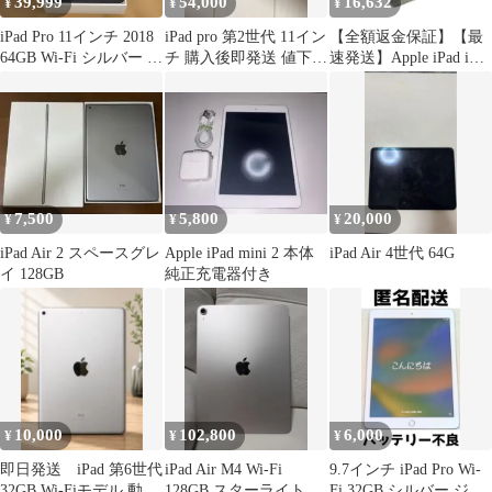
39,999
54,000
16,632
¥
¥
¥
iPad Pro 11インチ 2018
iPad pro 第2世代 11イン
【全額返金保証】【最
64GB Wi-Fi シルバー 箱
チ 購入後即発送 値下げ
速発送】Apple iPad iPad
付き
タイムは終了しました
10.2インチ 第8世代
32GB シルバー Wi-Fi 動
作確認済
7,500
5,800
20,000
¥
¥
¥
iPad Air 2 スペースグレ
Apple iPad mini 2 本体
iPad Air 4世代 64G
イ 128GB
純正充電器付き
10,000
102,800
6,000
¥
¥
¥
即日発送 iPad 第6世代
iPad Air M4 Wi-Fi
9.7インチ iPad Pro Wi-
32GB Wi-Fiモデル 動作
128GB スターライト
Fi 32GB シルバー ジャ