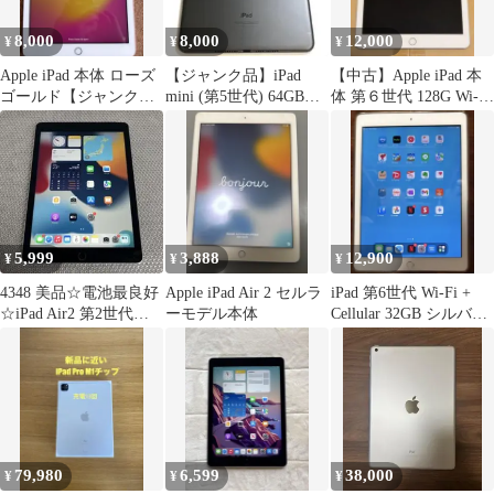
8,000
8,000
12,000
¥
¥
¥
Apple iPad 本体 ローズ
【ジャンク品】iPad
【中古】Apple iPad 本
ゴールド【ジャンク
mini (第5世代) 64GB｜
体 第６世代 128G Wi-Fi
品】本体のみ
au版SIMフリー
モデル
5,999
3,888
12,900
¥
¥
¥
4348 美品☆電池最良好
Apple iPad Air 2 セルラ
iPad 第6世代 Wi-Fi +
☆iPad Air2 第2世代
ーモデル本体
Cellular 32GB シルバー
16GB ドコモ☆
doc
79,980
6,599
38,000
¥
¥
¥