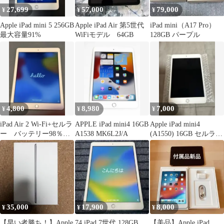
27,699
57,000
79,000
¥
¥
¥
Apple iPad mini 5 256GB
Apple iPad Air 第5世代
iPad mini（A17 Pro）
最大容量91%
WiFiモデル 64GB
128GB パープル
4,800
8,980
7,000
¥
¥
¥
iPad Air 2 Wi-Fi+セルラ
APPLE iPad mini4 16GB
Apple iPad mini4
ー バッテリー98％以
A1538 MK6L2J/A
(A1550) 16GB セルラー
上 16GB
モデル
35,000
17,900
8,000
¥
¥
¥
【早い者勝ち！】Apple
74 iPad 7世代 128GB
【美品】Apple iPad