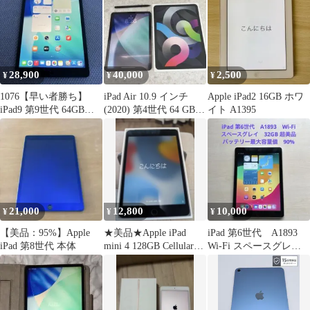
28,900
40,000
2,500
¥
¥
¥
1076【早い者勝ち】
iPad Air 10.9 インチ
Apple iPad2 16GB ホワ
iPad9 第9世代 64GB
(2020) 第4世代 64 GB +
イト A1395
WIFIモデル☆
ペン
21,000
12,800
10,000
¥
¥
¥
【美品：95%】Apple
★美品★Apple iPad
iPad 第6世代 A1893
iPad 第8世代 本体
mini 4 128GB Cellularモ
Wi-Fi スペースグレ
デル
イ 32GB 超美品#8