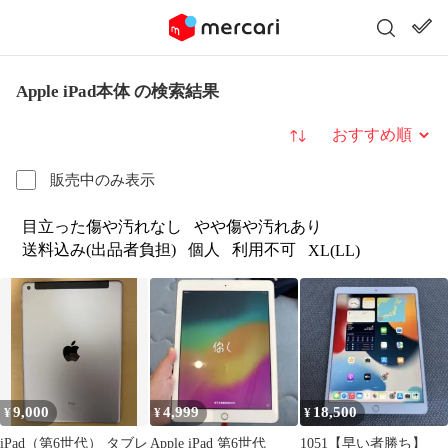
Apple iPad本体 の検索結果
並び替え
販売中のみ表示
目立った傷や汚れなし
やや傷や汚れあり
送料込み(出品者負担)
個人
利用不可
XL(LL)
9,000
4,999
18,500
¥
¥
¥
iPad（第6世代） タブレ
Apple iPad 第6世代
1051【早い者勝ち】