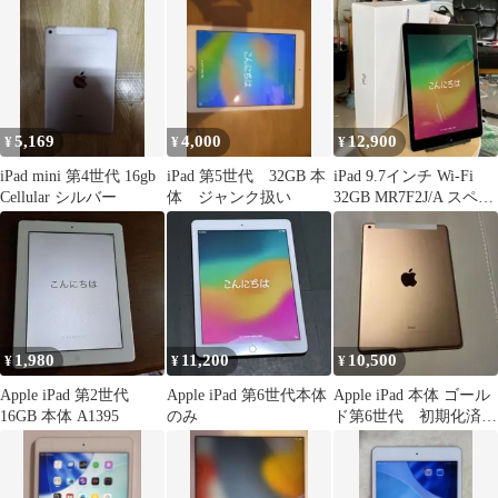
5,169
4,000
12,900
¥
¥
¥
iPad mini 第4世代 16gb
iPad 第5世代 32GB 本
iPad 9.7インチ Wi-Fi
Cellular シルバー
体 ジャンク扱い
32GB MR7F2J/A スペー
スグレイ
1,980
11,200
10,500
¥
¥
¥
Apple iPad 第2世代
Apple iPad 第6世代本体
Apple iPad 本体 ゴール
16GB 本体 A1395
のみ
ド第6世代 初期化済
み ケース付き