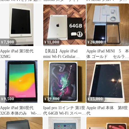
確認済み
ンク品
7,900
11,000
26,800
¥
¥
¥
Apple iPad 第5世代
【美品】Apple iPad
Apple iPad MINI 5 本
32MG
mini Wi-Fi Cellular
体 ゴールド セルラー
64GB
モデル
9,500
39,800
15,000
¥
¥
¥
Apple iPad 第6世代
Ipad pro 11インチ 第1世
Apple iPad 本体 第8世
32GB 本体のみ Wi-Fi
代 64GB Wi-Fi スペース
代
セルラー
グレイ