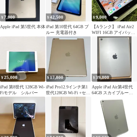
7,000
42,500
9,000
¥
¥
¥
Apple iPad 第5世代 本体
iPad 第10世代 64GB ブ
【Aランク】 iPad Air2
ルー 充電器付き
WIFI 16GB アイパッド
エア 2世代
25,000
17,800
39,000
¥
¥
¥
iPad 第8世代 128GB Wi-
iPad Pro12.9インチ第1
Apple iPad Air第4世代
Fiモデル シルバー
世代128GB Wi-Fi +セル
64GB スカイブルー
ラーモデル
箱付き 備品なし