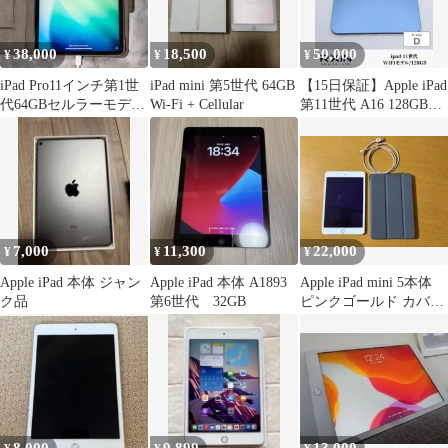
38,000
18,500
50,000
¥
¥
¥
iPad Pro11インチ第1世
iPad mini 第5世代 64GB
【15日保証】Apple iPad
代64GBセルラーモデル
Wi-Fi + Cellular
第11世代 A16 128GB
シルバー 箱無しケース
WIFIモデル ブルー
付
A3354 バッテリー良好
即発送 送料無料
7,000
11,300
22,000
¥
¥
¥
Apple iPad 本体 ジャン
Apple iPad 本体 A1893
Apple iPad mini 5本体
ク品
第6世代 32GB
ピンクゴールド カバー
付き