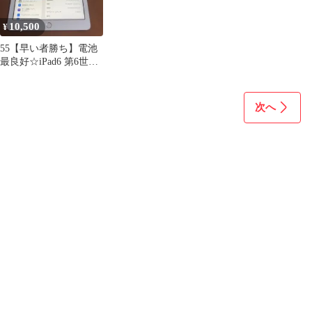
10,500
¥
55【早い者勝ち】電池
最良好☆iPad6 第6世代
32GB SIMフリー☆
次へ