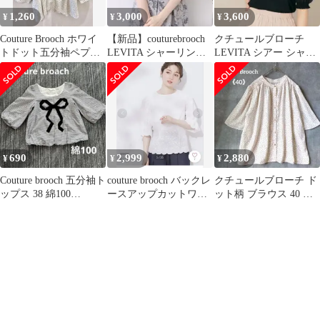
1,260
3,000
3,600
¥
¥
¥
Couture Brooch ホワイ
【新品】couturebrooch
クチュールブローチ
トドット五分袖ペプラ
LEVITA シャーリング
LEVITA シアー シャー
ムブラウス
シアートップス M
リング ニット トップス
透け感
690
2,999
2,880
¥
¥
¥
Couture brooch 五分袖ト
couture brooch バックレ
クチュールブローチ ド
ップス 38 綿100
ースアップカットワー
ット柄 ブラウス 40 金
WORLD
クレースブラウス LL
ボタン バンドカラー 薄
手