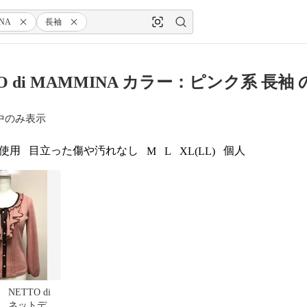
INA
長袖
TO di MAMMINA カラー：ピンク系 長袖
中のみ表示
使用
目立った傷や汚れなし
個人
M
L
XL(LL)
NETTO di
A ネットディ