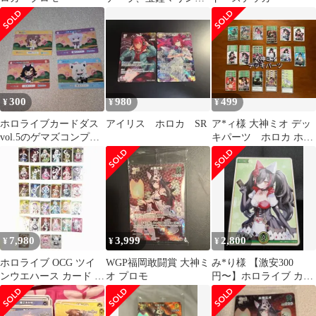
混成デッキ スリーブ
付き
300
980
499
¥
¥
¥
ホロライブカードダス
アイリス ホロカ SR
ア*ィ様 大神ミオ デッ
vol.5のゲマズコンプリ
キパーツ ホロカ ホロ
ートパックです。
ライブ カード
7,980
3,999
2,800
¥
¥
¥
ホロライブ OCG ツイ
WGP福岡敢闘賞 大神ミ
み*り様 【激安300
ンウエハース カード 33
オ プロモ
円〜】ホロライブ カー
種 セミコンプ セット
ドゲーム 大神ミオ 緑エ
ール HY0