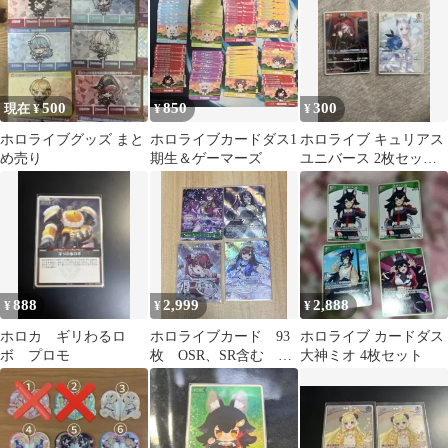
500
850
300
現在 ¥
¥
¥
ホロライブグッズ まと
ホロライブカードダス1
ホロライブ キュリアス
め売り
期生＆ゲーマーズ
ユニバース 2枚セット
R 白上フブキ 宝生マリ
ン
888
2,999
2,888
¥
¥
¥
ホロカ ギリわるロ
ホロライブカード 93
ホロライブ カードダス
ボ プロモ
枚 OSR、SR含む 美
大神ミオ 4枚セット
品 匿名配送