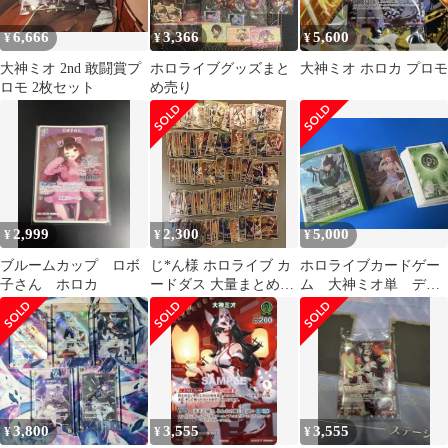
6,666
3,366
5,600
¥
¥
¥
大神ミオ 2nd 敢闘賞プ
ホロライブグッズまと
大神ミオ ホロカ プロモ
ロモ 2枚セット
め売り
2,999
2,300
5,000
¥
¥
¥
ブルームカップ ロボ
じ*ん様 ホロライブ カ
ホロライブカードゲー
子さん ホロカ
ードダス 大量まとめ売
ム 大神ミオ単 デッ
り
キ フルアートパソコ
ン一枚入り ホロカ
3,800
3,555
3,555
¥
¥
¥