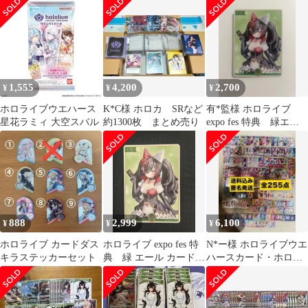
1,555
4,200
2,700
¥
¥
¥
ホロライブウエハース
K*C様 ホロカ SRなど
有*監様 ホロライブ
星花ラミィ 大空スバル
約1300枚 まとめ売り
expo fes 特典 緑エー
ル 大神ミオ ホロカ
888
2,999
6,100
¥
¥
¥
ホロライブ カードダス
ホロライブ expo fes 特
N*ー様 ホロライブウエ
キラステッカーセット
典 緑 エール カード大
ハースカード・ホロラ
神ミオ ホロカ
イブシール（チョコク
ランチ・イタジャ