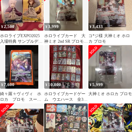
2,500
3,999
3,433
¥
¥
¥
ホロライブEXPO2025
ホロライブカード 大
コ*ジ様 大神ミオ ホロ
入場特典 サンプルデッ
神ミオ 2nd SR プロモ
カ プロモ
キ 猫又おかゆ 戌神こ
WGP 未開封
ろね
7,600
10,000
5,999
¥
¥
¥
綺々羅々ヴィヴィ ホ
ホロライブカードゲー
大神ミオ ホロカ プロモ
ロカ プロモ スーパ
ム ウエハース 全34
ーprパック
種類