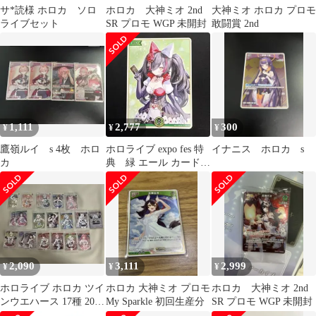
サ*読様 ホロカ ソロ
ホロカ 大神ミオ 2nd
大神ミオ ホロカ プロモ
ライブセット
SR プロモ WGP 未開封
敢闘賞 2nd
1,111
2,777
300
¥
¥
¥
鷹嶺ルイ s 4枚 ホロ
ホロライブ expo fes 特
イナニス ホロカ s
カ
典 緑 エール カード大
神ミオ ホロカ
2,090
3,111
2,999
¥
¥
¥
ホロライブ ホロカ ツイ
ホロカ 大神ミオ プロモ
ホロカ 大神ミオ 2nd
ンウエハース 17種 20枚
My Sparkle 初回生産分
SR プロモ WGP 未開封
まとめ売り