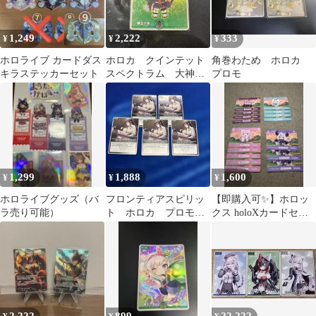
1,249
2,222
333
¥
¥
¥
ホロライブ カードダス
ホロカ クインテット
角巻わため ホロカ
キラステッカーセット
スペクトラム 大神ミ
プロモ
オ SY
1,299
1,888
1,600
¥
¥
¥
ホロライブグッズ（バ
フロンティアスピリッ
【即購入可✨️】ホロッ
ラ売り可能）
ト ホロカ プロモ 5
クス holoXカードセッ
枚
ト✨️ 最終値下げ！