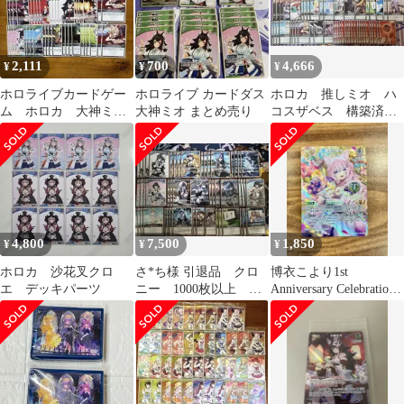
2,111
700
4,666
¥
¥
¥
ホロライブカードゲー
ホロライブ カードダス
ホロカ 推しミオ ハ
ム ホロカ 大神ミオ
大神ミオ まとめ売り
コスザベス 構築済み
デッキパーツ
デッキ ダメージシー
ト付き
4,800
7,500
1,850
¥
¥
¥
ホロカ 沙花叉クロ
さ*ち様 引退品 クロ
博衣こより1st
エ デッキパーツ
ニー 1000枚以上
Anniversary Celebration
OSR デッキ パーツ
SR
ホロカ エー