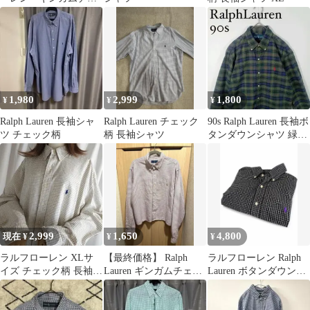
ックシャツ
1,980
2,999
1,800
¥
¥
¥
Ralph Lauren 長袖シャ
Ralph Lauren チェック
90s Ralph Lauren 長袖ボ
ツ チェック柄
柄 長袖シャツ
タンダウンシャツ 緑チ
ェック S 古着
2,999
1,650
4,800
現在 ¥
¥
¥
ラルフローレン XLサ
【最終価格】 Ralph
ラルフローレン Ralph
イズ チェック柄 長袖
Lauren ギンガムチェッ
Lauren ボタンダウンチ
ボタンダウン シャツ 古
クシャツ 短丈 00s古
ェックシャツ
着
着