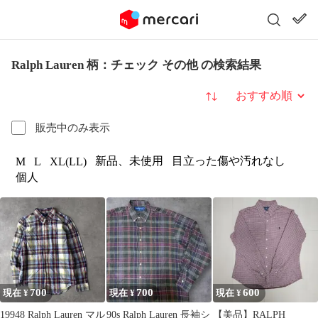
Ralph Lauren 柄：チェック その他 の検索結果
並び替え
販売中のみ表示
新品、未使用
目立った傷や汚れなし
M
L
XL(LL)
個人
700
700
600
現在 ¥
現在 ¥
現在 ¥
19948 Ralph Lauren マル
90s Ralph Lauren 長袖シ
【美品】RALPH