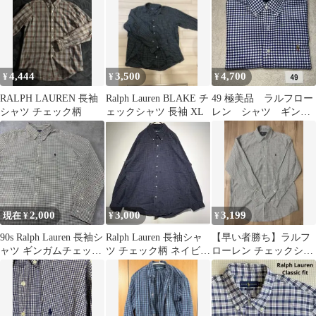
4,444
3,500
4,700
¥
¥
¥
RALPH LAUREN 長袖
Ralph Lauren BLAKE チ
49 極美品 ラルフロー
シャツ チェック柄
ェックシャツ 長袖 XL
レン シャツ ギンガ
ムチェック S
2,000
3,000
3,199
現在 ¥
¥
¥
90s Ralph Lauren 長袖シ
Ralph Lauren 長袖シャ
【早い者勝ち】ラルフ
ャツ ギンガムチェック
ツ チェック柄 ネイビー
ローレン チェックシャ
XL グリーン
L
ツ(チェック柄) Sサイズ