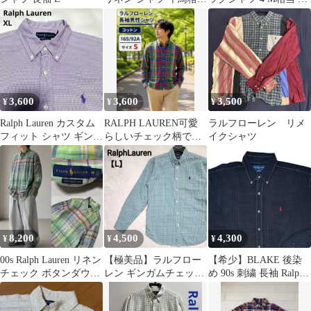
ギンガム L
100%
3,600
3,600
3,500
¥
¥
¥
Ralph Lauren カスタム
RALPH LAUREN可愛
ラルフローレン リメ
フィット シャツ ギンガ
らしいチェック柄で
イクシャツ
ムチェック 紫XL
す。男女兼用でもご使
用頂けます。
8,200
4,500
4,300
¥
¥
¥
00s Ralph Lauren リネン
【極美品】ラルフロー
【希少】BLAKE 後染
チェック ボタンダウン
レン ギンガムチェック
め 90s 刺繍 長袖 Ralph
シャツ 刺繍
シャツ ポニー刺繍 長袖
Lauren XL
L