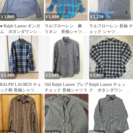
3,000
5,800
5,250
¥
¥
¥
● Ralph Lauren ギンガ
ラルフローレン 麻
ラルフローレン 長袖 チ
ム ボタンダウンシャ
リネン 長袖シャツ
ェック シャツ
ツ 長袖 L
マドラスチェック ポ
YARMOUTH ボタンダ
ニー刺繍 メンズXS
ウン
3,000
3,000
3,800
¥
¥
¥
RALPH LAUREN チェ
Old Ralph Lauren ブレア
Ralph Lauren チェッ
ック柄 長袖シャツ
チェック 長袖シャツ S
ク ボタンダウン シ
XXL
ャツ L