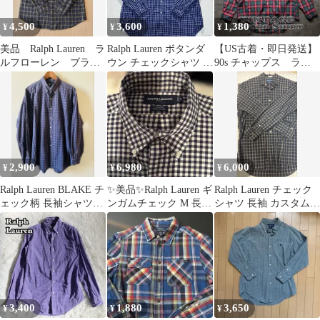
4,500
3,600
1,380
¥
¥
¥
美品 Ralph Lauren ラ
Ralph Lauren ボタンダ
【US古着・即日発送】
ルフローレン ブラッ
ウン チェックシャツ 長
90s チャップス ラル
クウォッチ BDシャ
袖 LT/GL
フローレンチェック
ツ L
赤 緑 紺 M
2,900
6,980
6,000
¥
¥
¥
Ralph Lauren BLAKE チ
✨美品✨Ralph Lauren ギ
Ralph Lauren チェック
ェック柄 長袖シャツ
ンガムチェック M 長袖
シャツ 長袖 カスタムフ
XL
シャツ
ィット M
3,400
1,880
3,650
¥
¥
¥