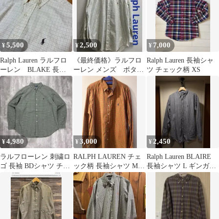
5,500
2,500
7,000
¥
¥
¥
Ralph Lauren ラルフロ
《最終価格》ラルフロ
Ralph Lauren 長袖シャ
ーレン BLAKE 長袖
ーレン メンズ ボタン
ツ チェック柄 XS
チェックシャツ
ダウンチェックシャ
ツ 綿100%
4,980
3,000
2,450
¥
¥
¥
ラルフローレン 刺繍ロ
RALPH LAUREN チェ
Ralph Lauren BLAIRE
ゴ 長袖 BDシャツ チェ
ック柄 長袖シャツ Mサ
長袖シャツ L ギンガム
ック柄 グリーン XL
イズ
チェック
6862