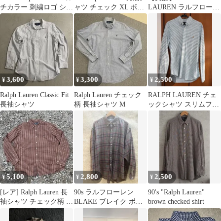
チカラー 刺繍ロゴ シャ
ャツ チェック XL ボル
LAUREN ラルフローレ
ツ
ドー
ン チェックシャツ
3,600
3,300
2,500
¥
¥
¥
Ralph Lauren Classic Fit
Ralph Lauren チェック
RALPH LAUREN チェ
長袖シャツ
柄 長袖シャツ M
ックシャツ スリムフィ
ット M
5,100
2,800
2,500
¥
¥
¥
[レア] Ralph Lauren 長
90s ラルフローレン
90's "Ralph Lauren"
袖シャツ チェック柄 ボ
BLAKE ブレイク ボタ
brown checked shirt
タンダウン 古着
ンダウンシャツ チェッ
ク XL