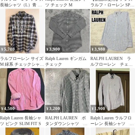
長袖シャツ（L）青 ギ
ツ チェック M
ラルフ・ローレン SPサ
ンガムチェック ボタン
イズ
ダウン 綿
5,780
3,900
3,980
¥
¥
¥
ラルフローレン サイズ
Ralph Lauren ギンガム
RALPH LAUREN ラ
M 緑系 チェックシャツ
チェック
ルフローレン チェッ
＋その他 シャツ4枚セ
クシャツ XSサイズ
ット
4,500
3,200
1,900
¥
¥
¥
Ralph Lauren 長袖シャ
RALPH LAUREN ボ
Ralph Lauren ラルフロ
ツ ピンク SLIM FIT S
タンダウンシャツ 長
ーレン 長袖シャツ チ
袖 ブラック ホワイ
ェック柄 ボタンダウ