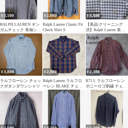
3,500
2,000
4,800
¥
¥
¥
RALPH LAUREN ギン
Ralph Lauren Classic Fit
【美品/クリーニング
ガムチェック 長袖シャ
Check Shirt S
済】Ralph Lauren 長袖
ツ スリムフィット
チェックシャツ L
3,800
2,800
2,300
¥
¥
¥
ラルフローレン チェッ
Ralph Lauren ラルフロ
R71 L ラルフローレン
クボタンダウンシャツ
ーレン BLAKE チェッ
ポニーロゴ刺繍 チェッ
クシャツ 長袖 L
ク柄 コットン シャツ
メンズ