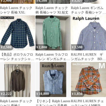
2,400
6,500
3,500
¥
¥
¥
Ralph Lauren チェック
Ralph Lauren チェック
Ralph Lauren ギンガム
シャツ 長袖 XXL
柄 長袖シャツ XL短丈
チェック 長袖シャツ ボ
タンダウンXL
2,500
2,800
3,500
¥
¥
¥
【美品】ポロラルフロ
Ralph Lauren ラルフロ
RALPH LAUREN ギ
ーレン チェックシャツ
ーレン ギンガムチェッ
ンガムチェック BDシ
長袖 スリムフィット ポ
ク シャツ L緑 白
ャツ XSサイズ 刺繍
ニー刺繍
ロゴ
2,222
10,880
1,850
¥
¥
¥
Ralph Lauren チェック
【リネン】Ralph Lauren
RALPH LAUREN チェ
シャツ 長袖 L
リネン シャツ 千鳥格子
ックシャツ 4 M相当 綿