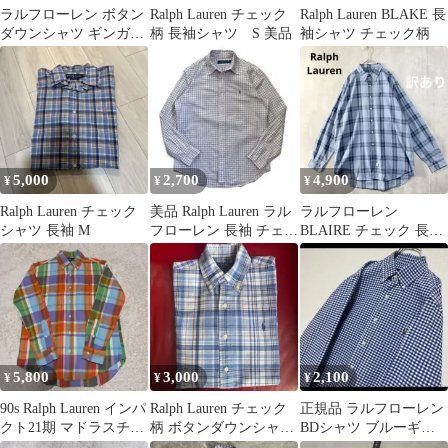
ラルフローレン ボタン
Ralph Lauren チェック
Ralph Lauren BLAKE 長
ダウンシャツ ギンガム
柄 長袖シャツ S 美品
袖シャツ チェック柄
チェック ポニー刺繍 パ
ープル
5,000
2,700
4,900
¥
¥
¥
Ralph Lauren チェック
美品 Ralph Lauren ラル
ラルフローレン
シャツ 長袖 M
フローレン 長袖 チェッ
BLAIRE チェック 長袖
ク シャツ
シャツ ブルー L オーバ
ーサイズ
5,800
3,000
2,100
¥
¥
¥
90s Ralph Lauren インパ
Ralph Lauren チェック
正規品 ラルフローレン
クト21期 マドラスチェ
柄 ボタンダウンシャツ
BDシャツ ブルーギン
ック 長袖
M 12/14
ガムチェック マルチポ