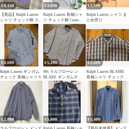
4,150
3,040
2,500
¥
¥
¥
【美品】Ralph Lauren
Ralph Lauren 長袖シャ
Ralph Lauren シャツ ま
シャツ チェック柄 スリ
ツ チェック柄 Custom
とめ売り
ムフィット S 薄手
Fit
4,600
5,280
2,600
¥
¥
¥
Ralph Lauren ギンガム
90s ラルフローレン
Ralph Lauren BLAIRE
チェック 長袖シャツ S
BLAKE ギンガムチェ
長袖シャツ チェック柄
ック ロングスリーブシ
LサイズＬ
ャツ
2,880
5,000
5,480
¥
¥
¥
ラルフローレン メンズ
Ralph Lauren 長袖シャ
【新品未使用】メンズ