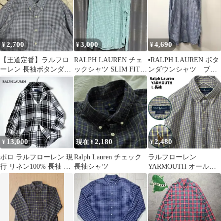
2,700
3,000
4,690
¥
¥
¥
【王道定番】ラルフロ
RALPH LAUREN チェ
▪️RALPH LAUREN ボタ
ーレン 長袖ボタンダウ
ックシャツ SLIM FIT
ンダウンシャツ ブル
ンシャツ ギンガムチェ
XL
ー XL ワンポイント
ック 青白 L
13,000
2,180
2,480
¥
現在 ¥
¥
ポロ ラルフローレン 現
Ralph Lauren チェック
ラルフローレン
行 リネン100% 長袖 白
長袖シャツ
YARMOUTH オールド
×黒 L 極美品
ラルフ マルチポニー チ
ェック 長袖 L