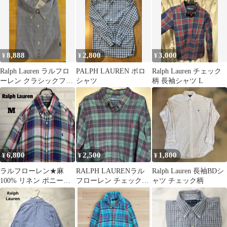
ト チェック
ン
8,888
2,800
3,000
¥
¥
¥
Ralph Lauren ラルフロ
PALPH LAUREN ポロ
Ralph Lauren チェック
ーレン クラシックフィ
シャツ
柄 長袖シャツ L
ット18 36/37
6,800
2,500
1,800
¥
¥
¥
ラルフローレン★麻
RALPH LAURENラル
Ralph Lauren 長袖BDシ
100% リネン ポニー刺
フローレン チェックシ
ャツ チェック柄
繍 マドラスチェック シ
ャツ 緑
ャツ M