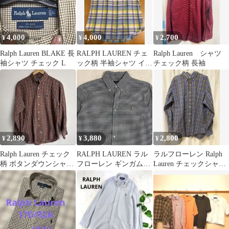
4,000
4,000
2,700
¥
¥
¥
Ralph Lauren BLAKE 長
RALPH LAUREN チェ
Ralph Lauren シャツ
袖シャツ チェック L
ック柄 半袖シャツ イエ
チェック柄 長袖
ロー M
2,890
3,880
2,800
¥
¥
¥
Ralph Lauren チェック
RALPH LAUREN ラル
ラルフローレン Ralph
柄 ボタンダウンシャツ
フローレン ギンガムチ
Lauren チェックシャ
長袖
ェック XL 刺繍ポニー
ツ 古着