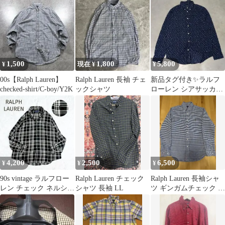
ニー刺繍
1,500
1,800
5,800
¥
現在 ¥
¥
00s【Ralph Lauren】
Ralph Lauren 長袖 チェ
新品タグ付き✨ラルフ
checked-shirt/C-boy/Y2K
ックシャツ
ローレン シアサッカー
総柄 ロゴ シャツ 長袖
BD
4,200
2,500
6,500
¥
¥
¥
90s vintage ラルフロー
Ralph Lauren チェック
Ralph Lauren 長袖シャ
レン チェック ネルシャ
シャツ 長袖 LL
ツ ギンガムチェック ス
ツ ポニーロゴ XXL
リムフィットMサイズ